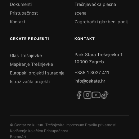
Dokumenti
Trešnjevačka plesna
Pristupačnost
scena
Kontakt
Zagrebački glazbeni podij
CEKATE PROJEKTI
KONTAKT
Park Stara Trešnjevka 1
Glas Trešnjevke
10000 Zagreb
Mapiranje Trešnjevke
+385 1 3027 411
Europski projekti i suradnja
info@cekate.hr
Istraživački projekti
© Centar za kulturu Trešnjevka
·
Impressum
·
Pravila privatnosti
·
Korištenje kolačića
·
Pristupačnost
BozooArt