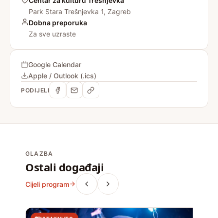
Centar za kulturu Trešnjevka
Park Stara Trešnjevka 1, Zagreb
Dobna preporuka
Za sve uzraste
Google Calendar
Apple / Outlook (.ics)
PODIJELI
GLAZBA
Ostali događaji
Cijeli program