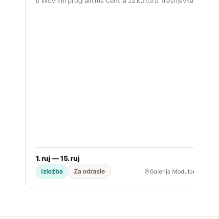
u likovnim programima Centra za kulturu Trešnjevka.
1. ruj — 15. ruj
2
Izložba
Za odrasle
Galerija Modulor