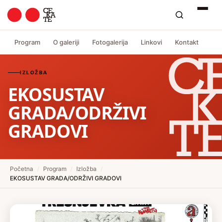
Program
O galeriji
Fotogalerija
Linkovi
Kontakt
IZLOŽBA
EKOSUSTAV
GRADA/ODRŽIVI
GRADOVI
Početna
/
Program
/
Izložba
/
EKOSUSTAV GRADA/ODRŽIVI GRADOVI