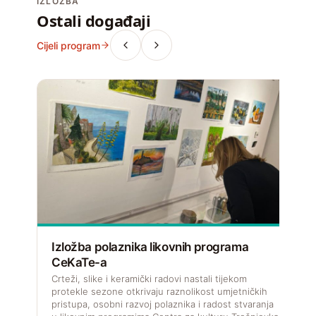
IZLOŽBA
Ostali događaji
Cijeli program
Izložba polaznika likovnih programa
CeKaTe-a
V
f
Crteži, slike i keramički radovi nastali tijekom
u
protekle sezone otkrivaju raznolikost umjetničkih
pristupa, osobni razvoj polaznika i radost stvaranja