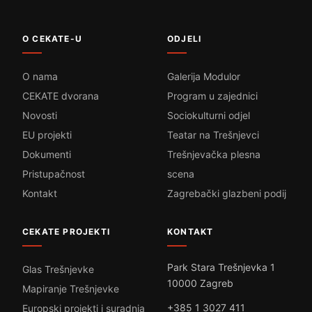
O CEKATE-U
ODJELI
O nama
Galerija Modulor
CEKATE dvorana
Program u zajednici
Novosti
Sociokulturni odjel
EU projekti
Teatar na Trešnjevci
Dokumenti
Trešnjevačka plesna
Pristupačnost
scena
Kontakt
Zagrebački glazbeni podij
CEKATE PROJEKTI
KONTAKT
Park Stara Trešnjevka 1
Glas Trešnjevke
10000 Zagreb
Mapiranje Trešnjevke
+385 1 3027 411
Europski projekti i suradnja