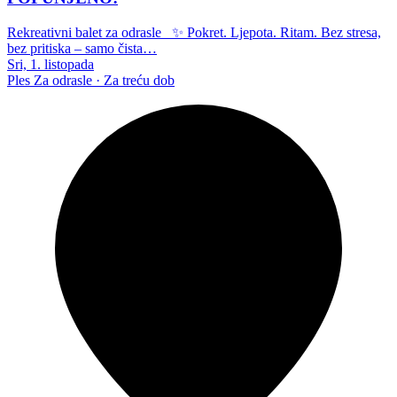
Rekreativni balet za odrasle ✨ Pokret. Ljepota. Ritam. Bez stresa,
bez pritiska – samo čista…
Sri, 1. listopada
Ples
Za odrasle · Za treću dob