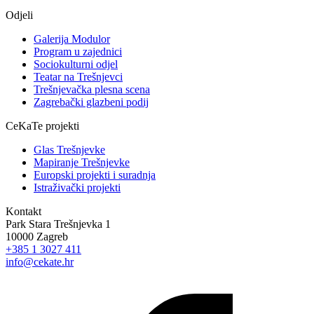
Odjeli
Galerija Modulor
Program u zajednici
Sociokulturni odjel
Teatar na Trešnjevci
Trešnjevačka plesna scena
Zagrebački glazbeni podij
CeKaTe projekti
Glas Trešnjevke
Mapiranje Trešnjevke
Europski projekti i suradnja
Istraživački projekti
Kontakt
Park Stara Trešnjevka 1
10000 Zagreb
+385 1 3027 411
info@cekate.hr