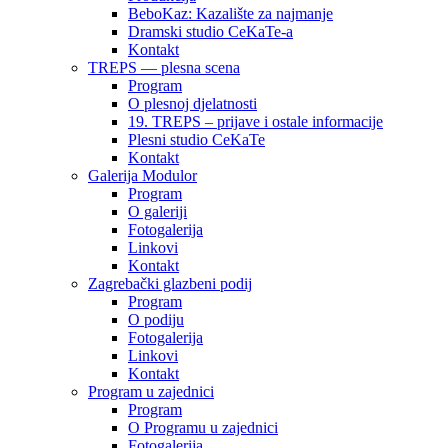
BeboKaz: Kazalište za najmanje
Dramski studio CeKaTe-a
Kontakt
TREPS — plesna scena
Program
O plesnoj djelatnosti
19. TREPS – prijave i ostale informacije
Plesni studio CeKaTe
Kontakt
Galerija Modulor
Program
O galeriji
Fotogalerija
Linkovi
Kontakt
Zagrebački glazbeni podij
Program
O podiju
Fotogalerija
Linkovi
Kontakt
Program u zajednici
Program
O Programu u zajednici
Fotogalerija