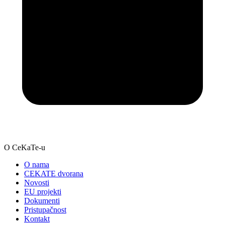
O CeKaTe-u
O nama
CEKATE dvorana
Novosti
EU projekti
Dokumenti
Pristupačnost
Kontakt