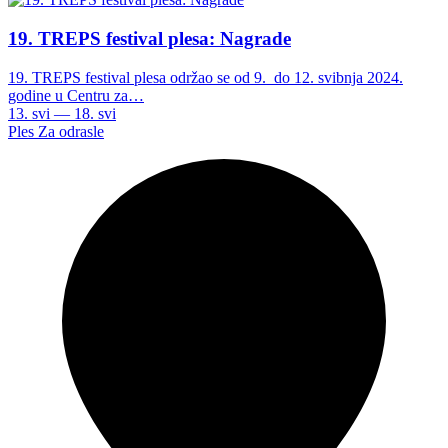
19. TREPS festival plesa: Nagrade
19. TREPS festival plesa održao se od 9. do 12. svibnja 2024.
godine u Centru za…
13. svi — 18. svi
Ples
Za odrasle