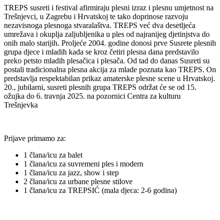
TREPS susreti i festival afirmiraju plesni izraz i plesnu umjetnost na
Trešnjevci, u Zagrebu i Hrvatskoj te tako doprinose razvoju
nezavisnoga plesnoga stvaralaštva. TREPS već dva desetljeća
umrežava i okuplja zaljubljenika u ples od najranijeg djetinjstva do
onih malo starijih. Proljeće 2004. godine donosi prve Susrete plesnih
grupa djece i mladih kada se kroz četiri plesna dana predstavilo
preko petsto mladih plesačica i plesača. Od tad do danas Susreti su
postali tradicionalna plesna akcija za mlade poznata kao TREPS. On
predstavlja respektabilan prikaz amaterske plesne scene u Hrvatskoj.
20., jubilarni, susreti plesnih grupa TREPS održat će se od 15.
ožujka do 6. travnja 2025. na pozornici Centra za kulturu
Trešnjevka
Prijave primamo za:
1 člana/icu za balet
1 člana/icu za suvremeni ples i modern
1 člana/icu za jazz, show i step
2 člana/icu za urbane plesne stilove
1 člana/icu za TREPSIĆ (mala djeca: 2-6 godina)