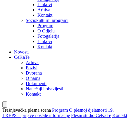
Linkovi
Arhiva
Kontakt
Sociokulturni programi
Program
O Odjelu
Fotogalerija
Linkovi
Kontakt
Novosti
CeKaTe
Arhiva
Pozivi
Dvorana
O nama
Dokumenti
Natječaji i obavijesti
Kontakt
Trešnjevačka plesna scena
Program
O plesnoj djelatnosti
19.
TREPS – prijave i ostale informacije
Plesni studio CeKaTe
Kontakt