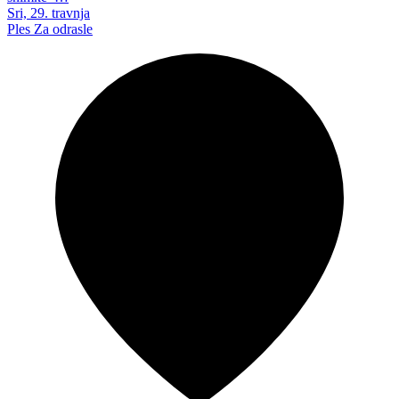
Sri, 29. travnja
Ples
Za odrasle