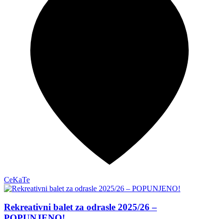
CeKaTe
Rekreativni balet za odrasle 2025/26 –
POPUNJENO!