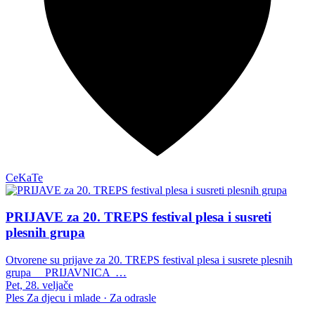
CeKaTe
PRIJAVE za 20. TREPS festival plesa i susreti
plesnih grupa
Otvorene su prijave za 20. TREPS festival plesa i susrete plesnih
grupa PRIJAVNICA …
Pet, 28. veljače
Ples
Za djecu i mlade · Za odrasle