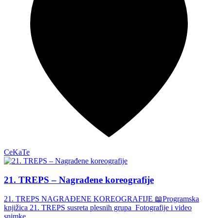
CeKaTe
21. TREPS – Nagrađene koreografije
21. TREPS NAGRAĐENE KOREOGRAFIJE 📖Programska
knjižica 21. TREPS susreta plesnih grupa Fotografije i video
snimke …