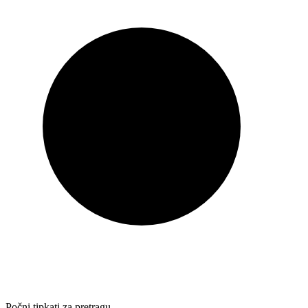
Počni tipkati za pretragu…