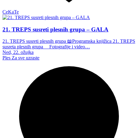
CeKaTe
21. TREPS susreti plesnih grupa – GALA
21. TREPS susreti plesnih grupa 📖Programska knjižica 21. TREPS
susreta plesnih grupa Fotografije i video…
Ned, 22. ožujka
Ples
Za sve uzraste