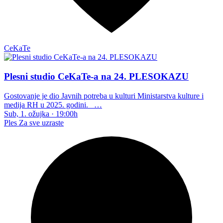
CeKaTe
Plesni studio CeKaTe-a na 24. PLESOKAZU
Gostovanje je dio Javnih potreba u kulturi Ministarstva kulture i
medija RH u 2025. godini. …
Sub, 1. ožujka
·
19:00h
Ples
Za sve uzraste