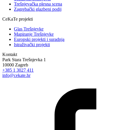
Trešnjevačka plesna scena
Zagrebački glazbeni podij
CeKaTe projekti
Glas Trešnjevke
Mapiranje Trešnjevke
Europski projekti i suradnja
Istraživački projekti
Kontakt
Park Stara Trešnjevka 1
10000 Zagreb
+385 1 3027 411
info@cekate.hr