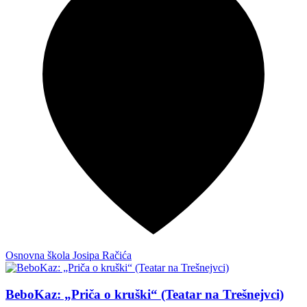
Osnovna škola Josipa Račića
BeboKaz: „Priča o kruški“ (Teatar na Trešnejvci)