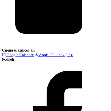
Cijena ulaznice
1 kn
Google Calendar
Apple / Outlook (.ics)
Podijeli