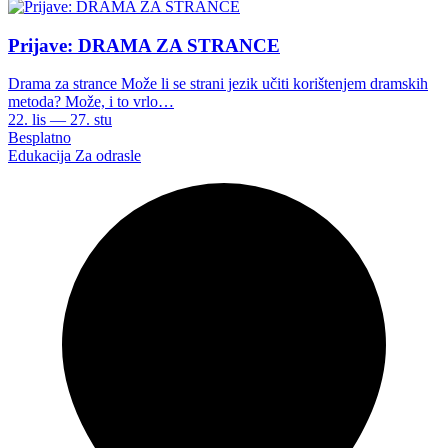
Prijave: DRAMA ZA STRANCE
Drama za strance Može li se strani jezik učiti korištenjem dramskih
metoda? Može, i to vrlo…
22. lis — 27. stu
Besplatno
Edukacija
Za odrasle