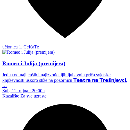
učionica 1, CeKaTe
Romeo i Julija (premijera)
Jedna od najljepših i najizvođenijih ljubavnih priča svjetske
književnosti uskoro stiže na pozornicu 𝗧𝗲𝗮𝘁𝗿𝗮 𝗻𝗮 𝗧𝗿𝗲𝘀̌𝗻𝗷𝗲𝘃𝗰𝗶.
…
Sub, 12. rujna
·
20:00h
Kazalište
Za sve uzraste