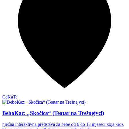
CeKaTe
BeboKaz: „Skočica“ (Teatar na Trešnejvci)
nježna interaktivna predstava za bebe od 6 do 18 mjeseci koja kroz