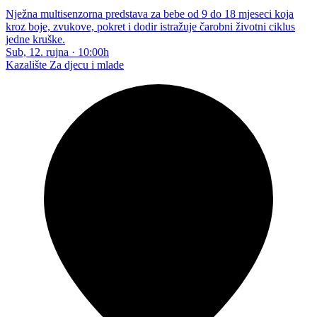
Nježna multisenzorna predstava za bebe od 9 do 18 mjeseci koja
kroz boje, zvukove, pokret i dodir istražuje čarobni životni ciklus
jedne kruške.
Sub, 12. rujna
·
10:00h
Kazalište
Za djecu i mlade