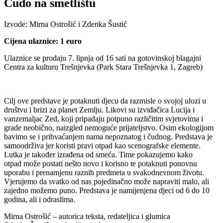
Čudo na smetlištu
Izvode: Mirna Ostrošić i Zdenka Šustić
Cijena ulaznice: 1 euro
Ulaznice se prodaju 7. lipnja od 16 sati na gotovinskoj blagajni
Centra za kulturu Trešnjevka (Park Stara Trešnjevka 1, Zagreb)
Cilj ove predstave je potaknuti djecu da razmisle o svojoj ulozi u
društvu i brizi za planet Zemlju. Likovi su izviđačica Lucija i
vanzemaljac Zed, koji pripadaju potpuno različitim svjetovima i
grade neobično, naizgled nemoguće prijateljstvo. Osim ekologijom
bavimo se i prihvaćanjem nama nepoznatog i čudnog. Predstava je
samoodrživa jer koristi pravi otpad kao scenografske elemente.
Lutka je također izrađena od smeća. Time pokazujemo kako
otpad može postati nešto novo i korisno te potaknuti ponovnu
uporabu i prenamjenu raznih predmeta u svakodnevnom životu.
Vjerujemo da svatko od nas pojedinačno može napraviti malo, ali
zajedno možemo puno. Predstava je namijenjena djeci od 6 do 10
godina, ali i odraslima.
Mirna Ostrošić – autorica teksta, redateljica i glumica