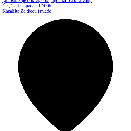
igru istražuje pokret, odbijanje i radost otkrivanja
Čet, 22. listopada
·
17:00h
Kazalište
Za djecu i mlade