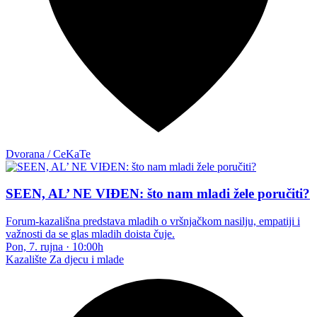
Dvorana / CeKaTe
SEEN, AL’ NE VIĐEN: što nam mladi žele poručiti?
Forum-kazališna predstava mladih o vršnjačkom nasilju, empatiji i
važnosti da se glas mladih doista čuje.
Pon, 7. rujna
·
10:00h
Kazalište
Za djecu i mlade