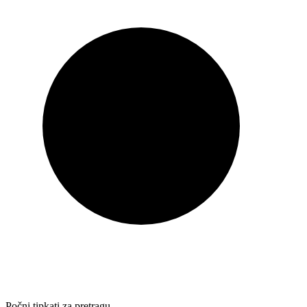
Počni tipkati za pretragu…