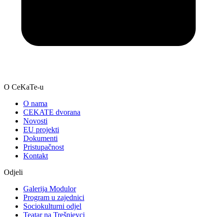
O CeKaTe-u
O nama
CEKATE dvorana
Novosti
EU projekti
Dokumenti
Pristupačnost
Kontakt
Odjeli
Galerija Modulor
Program u zajednici
Sociokulturni odjel
Teatar na Trešnjevci