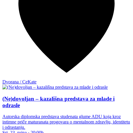
Dvorana / CeKate
(Ne)dovoljan – kazališna predstava za mlade i
odrasle
Autorska diplomska predstava studenata glume ADU koja kroz
intimne priče maturanata progovara o mentalnom zdravlju, identitetu
i odrastanju.
Sri, 23. rujna
·
20:00h