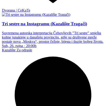
Dvorana / CeKaTe
Tri sestre na Instagramu (Kazalište Tragači)
Suvremena autorska interpretacija Čehovljevih "Tri sestre" smješta
kultne junakinje u današnju provinciju, gdje su društvene mreže
postale nova „Moskva“, prostor čežnje, bijega i iluzije boljeg života.
Sub, 26. rujna
·
20:00h
Kazalište
Za odrasle