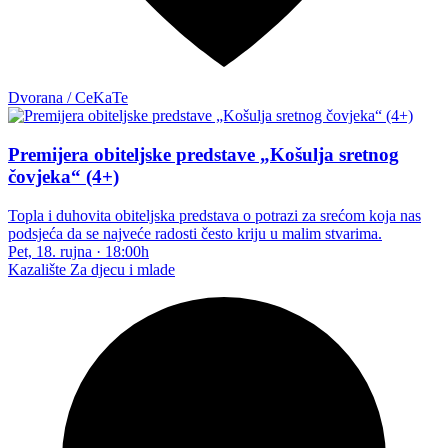
Dvorana / CeKaTe
Premijera obiteljske predstave „Košulja sretnog
čovjeka“ (4+)
Topla i duhovita obiteljska predstava o potrazi za srećom koja nas
podsjeća da se najveće radosti često kriju u malim stvarima.
Pet, 18. rujna
·
18:00h
Kazalište
Za djecu i mlade