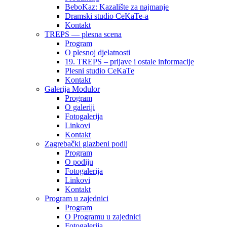
BeboKaz: Kazalište za najmanje
Dramski studio CeKaTe-a
Kontakt
TREPS — plesna scena
Program
O plesnoj djelatnosti
19. TREPS – prijave i ostale informacije
Plesni studio CeKaTe
Kontakt
Galerija Modulor
Program
O galeriji
Fotogalerija
Linkovi
Kontakt
Zagrebački glazbeni podij
Program
O podiju
Fotogalerija
Linkovi
Kontakt
Program u zajednici
Program
O Programu u zajednici
Fotogalerija