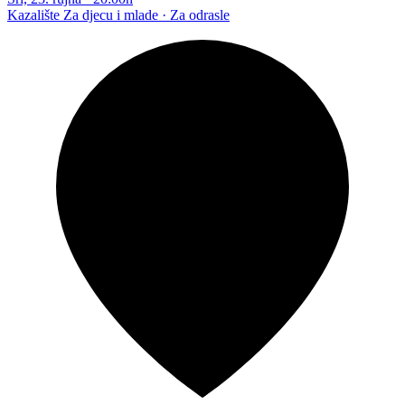
Kazalište
Za djecu i mlade · Za odrasle