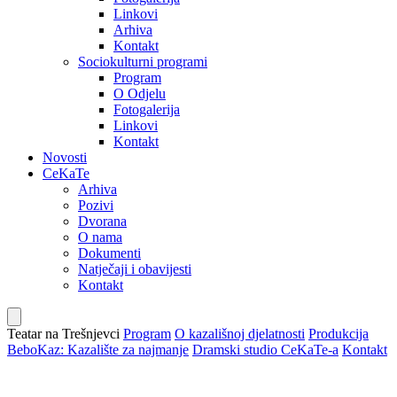
Linkovi
Arhiva
Kontakt
Sociokulturni programi
Program
O Odjelu
Fotogalerija
Linkovi
Kontakt
Novosti
CeKaTe
Arhiva
Pozivi
Dvorana
O nama
Dokumenti
Natječaji i obavijesti
Kontakt
Teatar na Trešnjevci
Program
O kazališnoj djelatnosti
Produkcija
BeboKaz: Kazalište za najmanje
Dramski studio CeKaTe-a
Kontakt