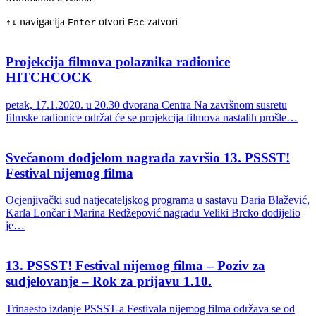
navigacija
otvori
zatvori
↑
↓
Enter
Esc
Projekcija filmova polaznika radionice
HITCHCOCK
petak, 17.1.2020. u 20.30 dvorana Centra Na završnom susretu
filmske radionice održat će se projekcija filmova nastalih prošle…
Svečanom dodjelom nagrada završio 13. PSSST!
Festival nijemog filma
Ocjenjivački sud natjecateljskog programa u sastavu Daria Blažević,
Karla Lončar i Marina Redžepović nagradu Veliki Brcko dodijelio
je…
13. PSSST! Festival nijemog filma – Poziv za
sudjelovanje – Rok za prijavu 1.10.
Trinaesto izdanje PSSST-a Festivala nijemog filma održava se od