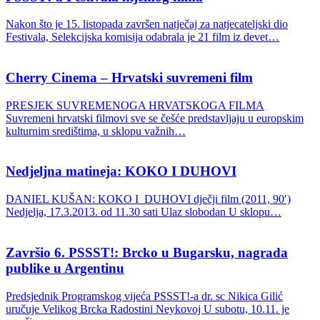
Nakon što je 15. listopada završen natječaj za natjecateljski dio
Festivala, Selekcijska komisija odabrala je 21 film iz devet…
Cherry Cinema – Hrvatski suvremeni film
PRESJEK SUVREMENOGA HRVATSKOGA FILMA
Suvremeni hrvatski filmovi sve se češće predstavljaju u europskim
kulturnim središtima, u sklopu važnih…
Nedjeljna matineja: KOKO I DUHOVI
DANIEL KUŠAN: KOKO I DUHOVI dječji film (2011, 90′)
Nedjelja, 17.3.2013. od 11.30 sati Ulaz slobodan U sklopu…
Završio 6. PSSST!: Brcko u Bugarsku, nagrada
publike u Argentinu
Predsjednik Programskog vijeća PSSST!-a dr. sc Nikica Gilić
uručuje Velikog Brcka Radostini Neykovoj U subotu, 10.11. je