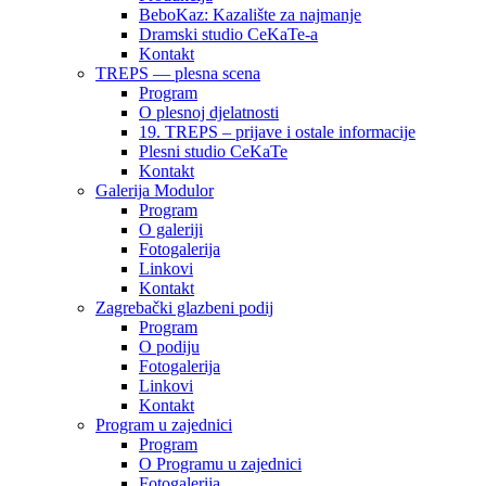
BeboKaz: Kazalište za najmanje
Dramski studio CeKaTe-a
Kontakt
TREPS — plesna scena
Program
O plesnoj djelatnosti
19. TREPS – prijave i ostale informacije
Plesni studio CeKaTe
Kontakt
Galerija Modulor
Program
O galeriji
Fotogalerija
Linkovi
Kontakt
Zagrebački glazbeni podij
Program
O podiju
Fotogalerija
Linkovi
Kontakt
Program u zajednici
Program
O Programu u zajednici
Fotogalerija