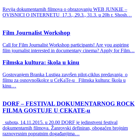
Revija dokumentarnih filmova o obrazovanju WEB JUNKIE –
OVISNICI O INTERNETU 17.3., 29.3., 31.3. u 20h r. Shosh…
Film Journalist Workshop
Call for Film Journalist Workshop participants! Are you aspiring
film journalist interested in documentary cinema? Apply for Film…
Filmska kultura: škola u kinu
Gostovanjem Branka Lustiga završen pilot-ciklus predavanja o
filmu za osnovnoškolce u CeKaTe-u Filmska kultura: škola u
kinu…
DORF – FESTIVAL DOKUMENTARNOG ROCK
FILMA GOSTUJE U CEKATE-u
subota, 14.11.2015. u 20.00 DORF je jedinstveni festival
dokumentarnih filmova. Žanrovski definiran, obogaćen brojnim
raznovrsnim popratnim događanjima…