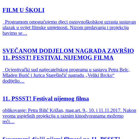
FILM U ŠKOLI
Programom omogućujemo djeci osnovnoškolskog uzrasta sustavan
ulazak u svijet filmske umjetnosti. Nizom predavanja i projekcija
bavimo se…
SVEČANOM DODJELOM NAGRADA ZAVRŠIO
11. PSSST! FESTIVAL NIJEMOG FILMA
Ocjenjivački sud natjecateljskog programa u sastavu Petra Belc,
Mladen Burić i Jurica Starešinčić nagradu „Veliki Brcko“
dodijelio…
11. PSSST! Festival nijemog filma
oblikovanje: Petra Bilić Križan, mag.art. 9., 10. i 11.11.2017. Nakon
veoma uspješnih projekcija u raznim kinodvoranama možemo
reći…