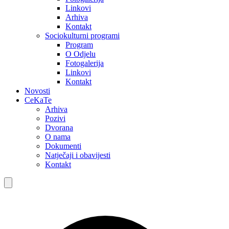
Linkovi
Arhiva
Kontakt
Sociokulturni programi
Program
O Odjelu
Fotogalerija
Linkovi
Kontakt
Novosti
CeKaTe
Arhiva
Pozivi
Dvorana
O nama
Dokumenti
Natječaji i obavijesti
Kontakt