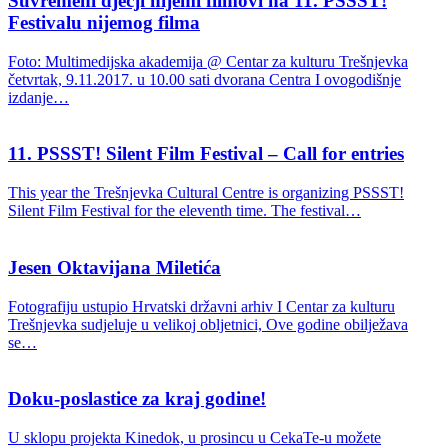
Suvremeni dječji nijemi filmovi na 11. PSSST!
Festivalu nijemog filma
Foto: Multimedijska akademija @ Centar za kulturu Trešnjevka
četvrtak, 9.11.2017. u 10.00 sati dvorana Centra I ovogodišnje
izdanje…
11. PSSST! Silent Film Festival – Call for entries
This year the Trešnjevka Cultural Centre is organizing PSSST!
Silent Film Festival for the eleventh time. The festival…
Jesen Oktavijana Miletića
Fotografiju ustupio Hrvatski državni arhiv I Centar za kulturu
Trešnjevka sudjeluje u velikoj obljetnici, Ove godine obilježava
se…
Doku-poslastice za kraj godine!
U sklopu projekta Kinedok, u prosincu u CekaTe-u možete