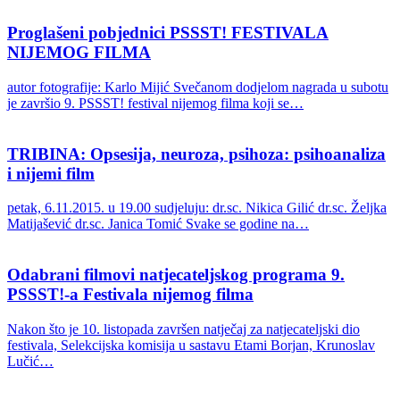
Proglašeni pobjednici PSSST! FESTIVALA
NIJEMOG FILMA
autor fotografije: Karlo Mijić Svečanom dodjelom nagrada u subotu
je završio 9. PSSST! festival nijemog filma koji se…
TRIBINA: Opsesija, neuroza, psihoza: psihoanaliza
i nijemi film
petak, 6.11.2015. u 19.00 sudjeluju: dr.sc. Nikica Gilić dr.sc. Željka
Matijašević dr.sc. Janica Tomić Svake se godine na…
Odabrani filmovi natjecateljskog programa 9.
PSSST!-a Festivala nijemog filma
Nakon što je 10. listopada završen natječaj za natjecateljski dio
festivala, Selekcijska komisija u sastavu Etami Borjan, Krunoslav
Lučić…