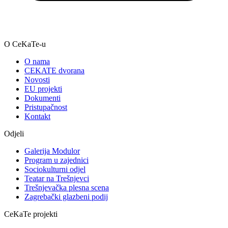
O CeKaTe-u
O nama
CEKATE dvorana
Novosti
EU projekti
Dokumenti
Pristupačnost
Kontakt
Odjeli
Galerija Modulor
Program u zajednici
Sociokulturni odjel
Teatar na Trešnjevci
Trešnjevačka plesna scena
Zagrebački glazbeni podij
CeKaTe projekti