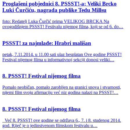
Proglašeni pobjednici 8. PSSST!-a; Veliki Brcko
Luki Čurčiću, nagrada publike Tedu Millsu
foto: Redatelj Luka Čurčić prima VELIKOG BRCKA Na
ovogodišnjem PSSST! Festivalu nijemog filma, koji se od 6. do…
PSSST! za najmlađe: Hrabri mališan
petak, 7.11.2014. u 11.00 sati ulaz besplatan Ove godine PSSST!
Festival nijemog filma u informativnoj sekciji donosi veliki…
8. PSSST! Festival nijemog filma
Pomalo neobičan, pomalo zarobljen na granici snova i stvarnosti,
nijemi film svoju afirmaciju već niz godina nalazi na PSSST!…
8. PSSST! Festival nijemog filma
Već 8. PSSST! ove godine se održava 6., 7. i 8. studenog 2014.
god. Riječ je o jedinstvenom filmskom festivalu u…