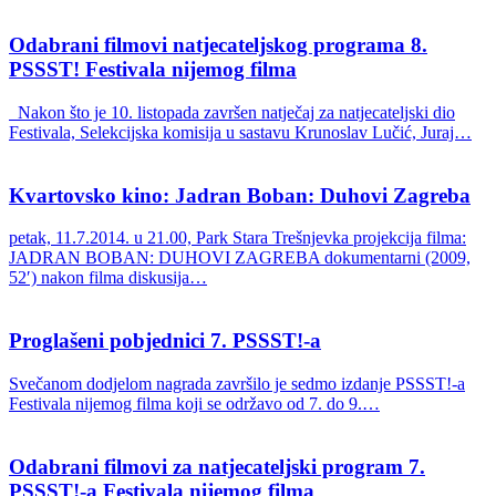
Odabrani filmovi natjecateljskog programa 8.
PSSST! Festivala nijemog filma
Nakon što je 10. listopada završen natječaj za natjecateljski dio
Festivala, Selekcijska komisija u sastavu Krunoslav Lučić, Juraj…
Kvartovsko kino: Jadran Boban: Duhovi Zagreba
petak, 11.7.2014. u 21.00, Park Stara Trešnjevka projekcija filma:
JADRAN BOBAN: DUHOVI ZAGREBA dokumentarni (2009,
52′) nakon filma diskusija…
Proglašeni pobjednici 7. PSSST!-a
Svečanom dodjelom nagrada završilo je sedmo izdanje PSSST!-a
Festivala nijemog filma koji se održavo od 7. do 9.…
Odabrani filmovi za natjecateljski program 7.
PSSST!-a Festivala nijemog filma