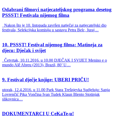
Odabrani filmovi natjecateljskog programa desetog
PSSST! Festivala nijemog filma
Nakon što je 10. listopada završen natječaj za natjecateljski dio
festivala, Selekcijska komisija u sastavu Petra Belc, Juraj…
10. PSSST! Festival nijemog filma: Matineja za
djecu: Dječak i svijet
Četvrtak, 10.11.2016. u 10.00 DJEČAK I SVIJET Menino e o
mundo Alê Abreu (2013), Brazil, 80’ U…
9. Festival dječje knjige: UBERI PRIČU!
utorak, 12.4.2016. u 11.00 Park Stara Trešnjevka Sudjeluju: Sanja
Lovrenčić Pika Vončina Ivan Tudek Klaun Blento Stotinjak
slikovnica…
DOKUMENTARCI U CeKaTe-u!