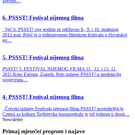
završio…
6. PSSST! Festival nijemog filma
Već 6. PSSST! ove godine se održavao 8., 9. i 10. studenog
2012.god. Riječ je o jedinstvenom filmskom festivalu u Hrvatskoj
jer…
5. PSSST! Festival nijemog filma
PSSST! 5. FESTIVAL NIJEMOG FILMA 11., 12. i 13. 11.
2011.Kino Europa, Zagreb. Peto izdanje PSSST!-a predstavlja
svojevrsnu…
4. PSSST! Festival nijemog filma
Četvrto izdanje Festivala nijemog filma PSSST! posjetitelj(ic)e
Centra za kulturu Trešnjevka transportiralo je još jednom u drugi…
Newsletter
Primaj
mjesečni program
i najave