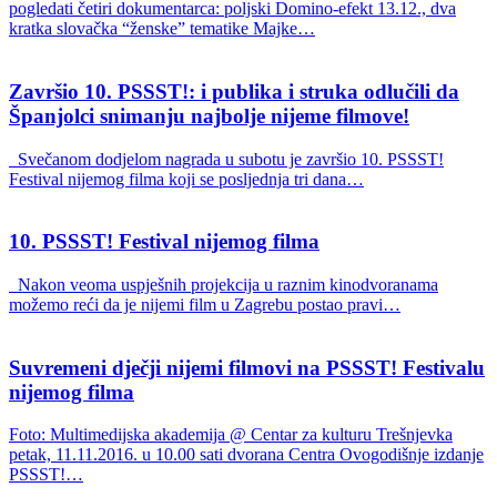
pogledati četiri dokumentarca: poljski Domino-efekt 13.12., dva
kratka slovačka “ženske” tematike Majke…
Završio 10. PSSST!: i publika i struka odlučili da
Španjolci snimanju najbolje nijeme filmove!
Svečanom dodjelom nagrada u subotu je završio 10. PSSST!
Festival nijemog filma koji se posljednja tri dana…
10. PSSST! Festival nijemog filma
Nakon veoma uspješnih projekcija u raznim kinodvoranama
možemo reći da je nijemi film u Zagrebu postao pravi…
Suvremeni dječji nijemi filmovi na PSSST! Festivalu
nijemog filma
Foto: Multimedijska akademija @ Centar za kulturu Trešnjevka
petak, 11.11.2016. u 10.00 sati dvorana Centra Ovogodišnje izdanje
PSSST!…