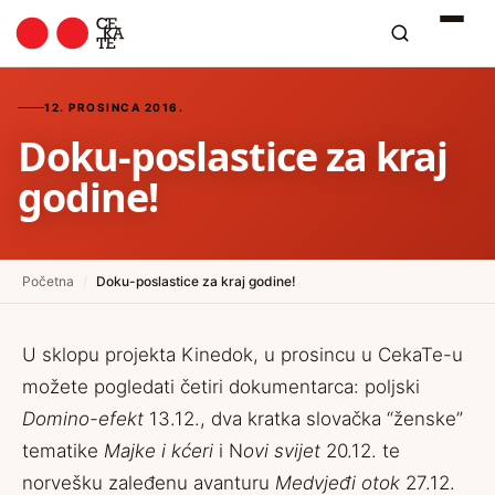
12. PROSINCA 2016.
Doku-poslastice za kraj
godine!
Početna
/
Doku-poslastice za kraj godine!
U sklopu projekta Kinedok, u prosincu u CekaTe-u
možete pogledati četiri dokumentarca: poljski
Domino-efekt
13.12., dva kratka slovačka “ženske”
tematike
Majke i kćeri
i N
ovi svijet
20.12.
te
norvešku zaleđenu avanturu
Medvjeđi otok
27.12.