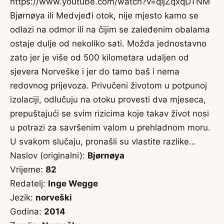
https://www.youtube.com/watch?v=qIjZqxqDTNM
Bjørnøya ili Medvjeđi otok, nije mjesto kamo se
odlazi na odmor ili na čijim se zaleđenim obalama
ostaje dulje od nekoliko sati. Možda jednostavno
zato jer je više od 500 kilometara udaljen od
sjevera Norveške i jer do tamo baš i nema
redovnog prijevoza. Privučeni životom u potpunoj
izolaciji, odlučuju na otoku provesti dva mjeseca,
prepuštajući se svim rizicima koje takav život nosi
u potrazi za savršenim valom u prehladnom moru.
U svakom slučaju, pronašli su vlastite razlike…
Naslov (originalni):
Bjørnøya
Vrijeme:
82
Redatelj:
Inge Wegge
Jezik:
norveški
Godina:
2014