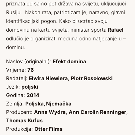
priznata od samo pet država na svijetu, uključujući
Rusiju. Nakon rata, patriotizam je, naravno, glavni
identifikacijski pogon. Kako bi ucrtao svoju
domovinu na kartu svijeta, ministar sporta
Rafael
odlučio je organizirati međunarodno natjecanje u –
dominu.
Naslov (originalni):
Efekt domina
Vrijeme:
76
Redatelj:
Elwira Niewiera
,
Piotr Rosołowski
Jezik:
poljski
Godina:
2014
Zemlja:
Poljska, Njemačka
Producent:
Anna Wydra
,
Ann Carolin Renninger
,
Thomas Kufus
Produkcija:
Otter Films