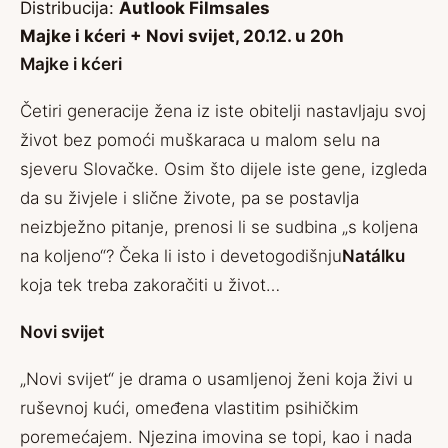
Distribucija:
Autlook Filmsales
Majke i kćeri + Novi svijet, 20.12. u 20h
Majke i kćeri
Četiri generacije žena iz iste obitelji nastavljaju svoj
život bez pomoći muškaraca u malom selu na
sjeveru Slovačke. Osim što dijele iste gene, izgleda
da su živjele i slične živote, pa se postavlja
neizbježno pitanje, prenosi li se sudbina „s koljena
na koljeno“? Čeka li isto i devetogodišnju
Natálku
koja tek treba zakoračiti u život…
Novi svijet
„Novi svijet“ je drama o usamljenoj ženi koja živi u
ruševnoj kući, omeđena vlastitim psihičkim
poremećajem. Njezina imovina se topi, kao i nada