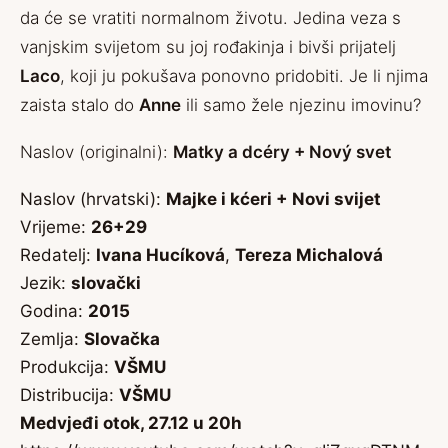
da će se vratiti normalnom životu. Jedina veza s
vanjskim svijetom su joj rođakinja i bivši prijatelj
Laco
, koji ju pokušava ponovno pridobiti. Je li njima
zaista stalo do
Anne
ili samo žele njezinu imovinu?
Naslov (originalni):
Matky a dcéry + Nový svet
Naslov (hrvatski):
Majke i kćeri + Novi svijet
Vrijeme:
26+29
Redatelj:
Ivana Hucíková
,
Tereza Michalová
Jezik:
slovački
Godina:
2015
Zemlja:
Slovačka
Produkcija:
VŠMU
Distribucija:
VŠMU
Medvjeđi otok, 27.12 u 20h