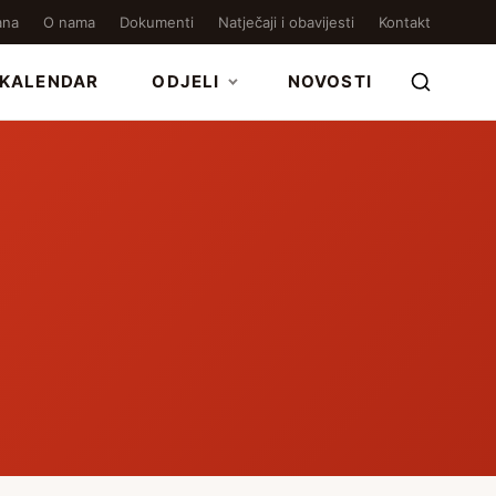
ana
O nama
Dokumenti
Natječaji i obavijesti
Kontakt
KALENDAR
ODJELI
NOVOSTI