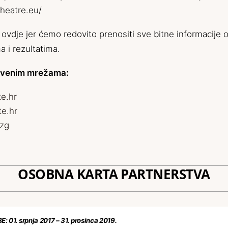
heatre.eu/
 ovdje jer ćemo redovito prenositi sve bitne informacije o
 i rezultatima.
uštvenim mrežama:
e.hr
te.hr
_zg
OSOBNA KARTA PARTNERSTVA
1. srpnja 2017 – 31. prosinca 2019.