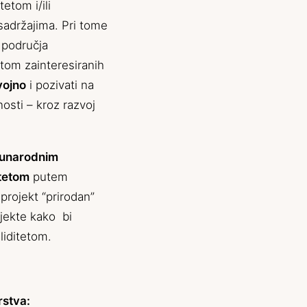
etom i/ili
sadržajima. Pri tome
 područja
etom zainteresiranih
vojno
i pozivati na
osti – kroz razvoj
eđunarodnim
itetom
putem
projekt “prirodan”
jekte kako bi
aliditetom.
rstva: