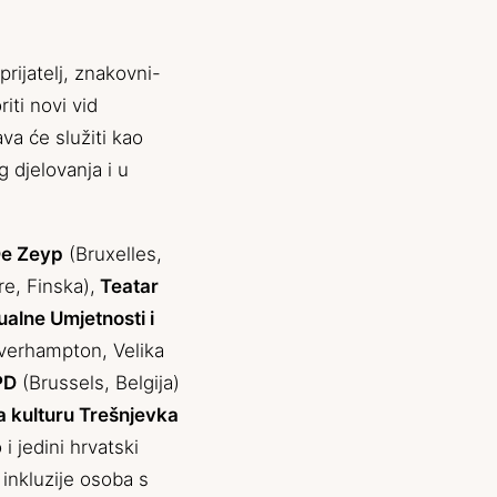
prijatelj, znakovni-
iti novi vid
va će služiti kao
g djelovanja i u
e Zeyp
(Bruxelles,
e, Finska),
Teatar
alne Umjetnosti i
verhampton, Velika
PD
(Brussels, Belgija)
 kulturu Trešnjevka
 i jedini hrvatski
inkluzije osoba s