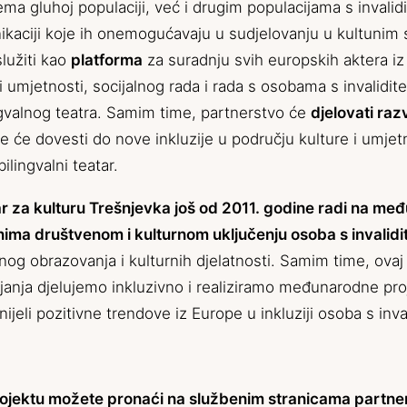
a gluhoj populaciji, već i drugim populacijama s invalidit
aciji koje ih onemogućavaju u sudjelovanju u kultunim 
lužiti kao
platforma
za suradnju svih europskih aktera iz
i umjetnosti, socijalnog rada i rada s osobama s invalidit
ngvalnog teatra. Samim time, partnerstvo će
djelovati raz
e će dovesti do nove inkluzije u području kulture i umjetn
bilingvalni teatar.
r za kulturu Trešnjevka još od 2011. godine radi na m
ima društvenom i kulturnom uključenju osoba s invalid
og obrazovanja i kulturnih djelatnosti. Samim time, ovaj 
janja djelujemo inkluzivno i realiziramo međunarodne pro
nijeli pozitivne trendove iz Europe u inkluziji osoba s inv
projektu možete pronaći na službenim stranicama partne