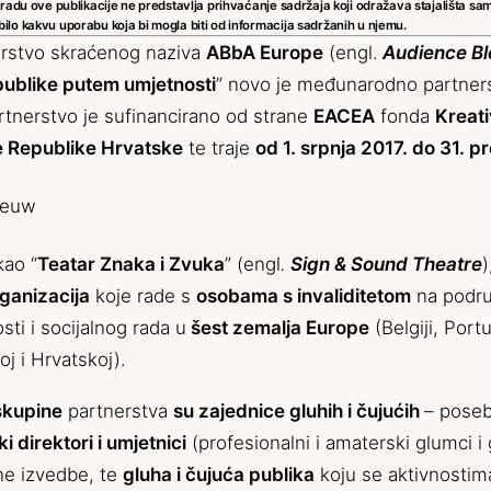
radu ove publikacije ne predstavlja prihvaćanje sadržaja koji odražava stajališta sam
lo kakvu uporabu koja bi mogla biti od informacija sadržanih u njemu.
rstvo skraćenog naziva
ABbA Europe
(engl.
Audience Bl
publike putem umjetnosti
” novo je međunarodno partner
rtnerstvo je sufinancirano od strane
EACEA
fonda
Kreati
re Republike Hrvatske
te traje
od 1. srpnja 2017. do 31. p
kao “
Teatar Znaka i Zvuka
” (engl
.
Sign & Sound Theatre
)
ganizacija
koje rade s
osobama s invaliditetom
na podru
ti i socijalnog rada u
šest zemalja Europe
(Belgiji, Port
koj i Hrvatskoj).
 skupine
partnerstva
su zajednice gluhih i čujućih
– poseb
i direktori i umjetnici
(profesionalni i amaterski glumci i
lne izvedbe, te
gluha i čujuća publika
koju se aktivnostim