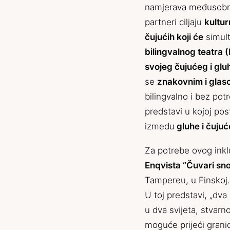
namjerava međusob
partneri ciljaju
kultur
čujućih koji će
simult
bilingvalnog teatra (
svojeg čujućeg i gl
se
znakovnim i glas
bilingvalno i bez pot
predstavi u kojoj pos
između
gluhe i čujuć
Za potrebe ovog inkl
Enqvista “
Čuvari sn
Tampereu, u Finskoj. 
U toj predstavi, „dva
u dva svijeta, stvarno
moguće prijeći grani