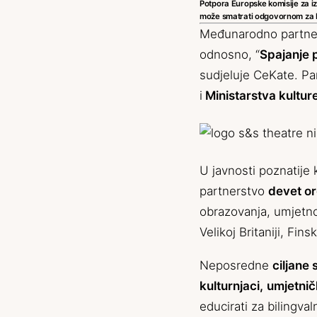
Potpora Europske komisije za iz
može smatrati odgovornom za bi
Međunarodno partne
odnosno, “
Spajanje 
sudjeluje CeKate. Pa
i
Ministarstva kultu
U javnosti poznatije 
partnerstvo
devet or
obrazovanja, umjetnos
Velikoj Britaniji, Fins
Neposredne
ciljane
kulturnjaci,
umjetničk
educirati za bilingva