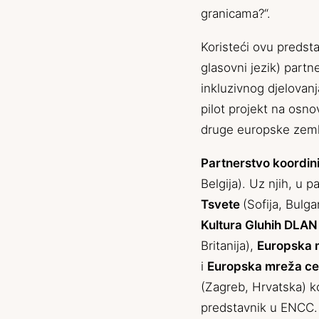
granicama?“.
Koristeći ovu predsta
glasovni jezik) partne
inkluzivnog djelovanj
pilot projekt na osnov
druge europske zeml
Partnerstvo koordin
Belgija). Uz njih, u p
Tsvete
(Sofija, Bulg
Kultura Gluhih DLAN
Britanija),
Europska m
i
Europska mreža cen
(Zagreb, Hrvatska) k
predstavnik u ENCC. 