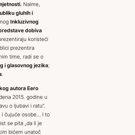
mjetnosti.
Naime,
bliku gluhih i
ivnog
Inkluzivnog
z predstave dobiva
prezentiraju koristeći
lici prezentira
mim time, radi se o
 i glasovnog jezika
;
a
.
skog autora Eero
edena 2015. godine u
u o ljubavi i ratu”.
e i čujuće osobe… I to
t se pita „da li je
skim bićem unatoč