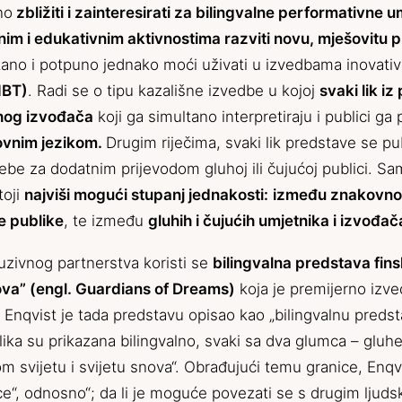
no
zbližiti i zainteresirati za bilingvalne performativne u
nim i edukativnim aktivnostima razviti novu, mješovitu pu
ano i potpuno jednako moći uživati u izvedbama inovat
IBT)
. Radi se o tipu kazališne izvedbe u kojoj
svaki lik i
uhog izvođača
koji ga simultano interpretiraju i publici ga 
ovnim jezikom.
Drugim riječima, svaki lik predstave se pub
rebe za dodatnim prijevodom gluhoj ili čujućoj publici. Sa
toji
najviši mogući stupanj jednakosti:
između znakovnog
e publike
, te između
gluhih i čujućih umjetnika i izvođač
uzivnog partnerstva koristi se
bilingvalna predstava fin
ova
” (engl. Guardians of Dreams)
koja je premijerno izv
Enqvist je tada predstavu opisao kao „bilingvalnu predstav
 lika su prikazana bilingvalno, svaki sa dva glumca – gluh
m svijetu i svijetu snova“. Obrađujući temu granice, Enqvis
ce“, odnosno“; da li je moguće povezati se s drugim ljud