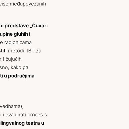
iz više međupovezanih
bi predstave „Čuvari
upine gluhih i
će radionicama
stiti metodu IBT za
h i čujućih
osno, kako ga
ti u područjima
izvedbama),
i i evaluirati proces s
bilingvalnog teatra u