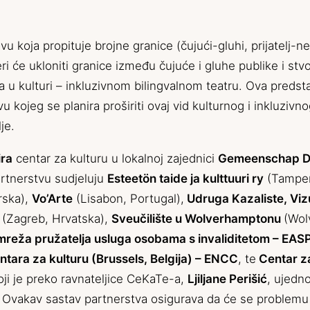
vu koja propituje brojne
granice (čujući-gluhi, prijatelj-ne
ri će ukloniti granice između čujuće i gluhe publike i stvor
a u kulturi – inkluzivnom bilingvalnom teatru. Ova predsta
u kojeg se planira proširiti ovaj vid kulturnog i inkluzivno
je.
ira
centar za kulturu u lokalnoj zajednici
Gemeenschap D
artnerstvu sudjeluju
Esteetön taide ja kulttuuri ry
(Tamper
arska),
Vo’Arte
(Lisabon, Portugal),
Udruga Kazaliste, Vizu
(Zagreb, Hrvatska),
Sveučilište u Wolverhamptonu
(Wol
reža pružatelja usluga osobama s invaliditetom – EAS
tara za kulturu (Brussels, Belgija) – ENCC
, te
Centar za
oji je preko ravnateljice CeKaTe-a,
Ljiljane Perišić
, ujedno
Ovakav sastav partnerstva osigurava da će se problemu 