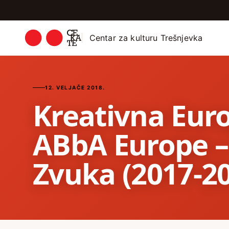
Centar za kulturu Trešnjevka
12. VELJAČE 2018.
Kreativna Eur
ABbA Europe –
Zvuka (2017-2