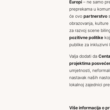
Europi
– ne samo prem
preprekama u komunik
će ovo
partnerstvo
s
obrazovanja, kulture 
za razvoj scene bili
pozitivne politike
koj
publike za inkluzivni 
Valja dodati da
Centa
projektima posvećen
umjetnosti, neformaln
nastavak naših nasto
lokalnoj zajednici pre
Više informacija o 