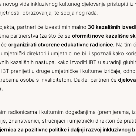
ja novog vida inkluzivnog kultunog djelovanja pristupiti 
mjetnosti, obrazovanja, te socijalnog rada.
jekta, partneri će izvesti minimalno
30 kazališnih izved
ama partnerstva (za što će se
oformiti nove kazališne sk
e će
organizirati otvorene edukativne radionice
. Na tim 
umjetnički direktori i umjetnici ne bi li spoznali kako kori
ivnih kazališnih nastupa, kako izvoditi IBT u suradnji gluhi
IBT prenijeti u druge umjetničke i kulturne izričaje, odn
otrebama osoba s invaliditetom. Dakle, partneri će
djelova
a.
nim radionicama i kulturnim događanjima (premijerama, 
e, znanstvenici, stručnjaci i umjetnički direktori će pratit
ernica za pozitivne politike i daljnji razvoj inkluzivnog 