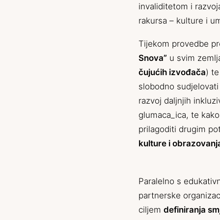
invaliditetom i razvo
rakursa – kulture i u
Tijekom provedbe pro
Snova”
u svim zemlj
čujućih izvođača
) t
slobodno sudjelovati 
razvoj daljnjih inkluz
glumaca_ica, te kako 
prilagoditi drugim p
kulture i obrazovanj
Paralelno s edukativ
partnerske organizacij
ciljem
definiranja smj