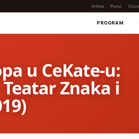
Arhiva
Pozivi
Dvor
PROGRAM
opa u CeKate-u:
 Teatar Znaka i
019)