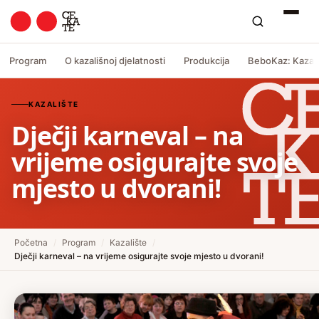
Program
O kazališnoj djelatnosti
Produkcija
BeboKaz: Kazali
KAZALIŠTE
Dječji karneval – na
vrijeme osigurajte svoje
mjesto u dvorani!
Početna
/
Program
/
Kazalište
/
Dječji karneval – na vrijeme osigurajte svoje mjesto u dvorani!