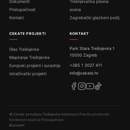
Dokumenti
Trešnjevačka plesna
Pristupačnost
scena
Kontakt
Zagrebački glazbeni podij
CEKATE PROJEKTI
KONTAKT
Park Stara Trešnjevka 1
Glas Trešnjevke
10000 Zagreb
Mapiranje Trešnjevke
+385 1 3027 411
Europski projekti i suradnja
info@cekate.hr
Istraživački projekti
© Centar za kulturu Trešnjevka
·
Impressum
·
Pravila privatnosti
·
Korištenje kolačića
·
Pristupačnost
BozooArt