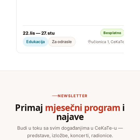
22. lis — 27. stu
Besplatno
S
Edukacija
Za odrasle
učionica 1, CeKaTe
NEWSLETTER
Primaj
mjesečni program
i
najave
Budi u toku sa svim događanjima u CeKaTe-u —
predstave, izložbe, koncerti, radionice.