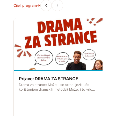
Cijeli program
Prijave: DRAMA ZA STRANCE
R
Drama za strance Može li se strani jezik učiti
J
korištenjem dramskih metoda? Može, i to vrlo…
s
