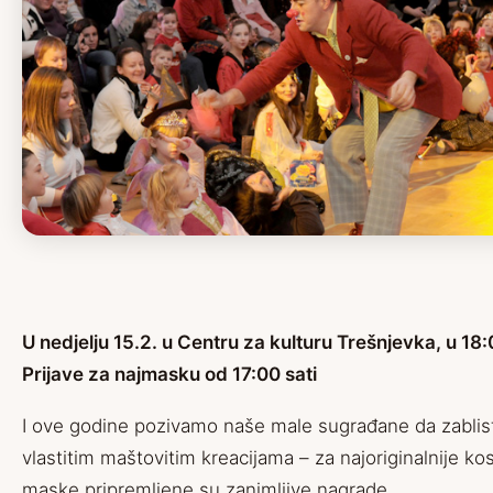
U nedjelju 15.2. u Centru za kulturu Trešnjevka, u
18:0
Prijave za najmasku od 17:00 sati
I ove godine pozivamo naše male sugrađane da zablis
vlastitim maštovitim kreacijama – za najoriginalnije ko
maske pripremljene su zanimljive nagrade.