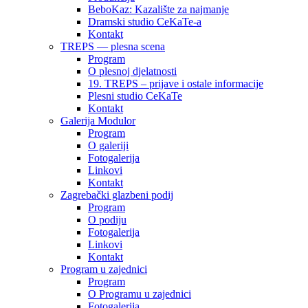
BeboKaz: Kazalište za najmanje
Dramski studio CeKaTe-a
Kontakt
TREPS — plesna scena
Program
O plesnoj djelatnosti
19. TREPS – prijave i ostale informacije
Plesni studio CeKaTe
Kontakt
Galerija Modulor
Program
O galeriji
Fotogalerija
Linkovi
Kontakt
Zagrebački glazbeni podij
Program
O podiju
Fotogalerija
Linkovi
Kontakt
Program u zajednici
Program
O Programu u zajednici
Fotogalerija