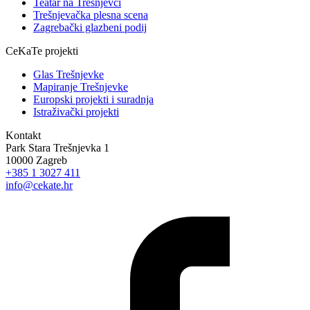
Teatar na Trešnjevci
Trešnjevačka plesna scena
Zagrebački glazbeni podij
CeKaTe projekti
Glas Trešnjevke
Mapiranje Trešnjevke
Europski projekti i suradnja
Istraživački projekti
Kontakt
Park Stara Trešnjevka 1
10000 Zagreb
+385 1 3027 411
info@cekate.hr