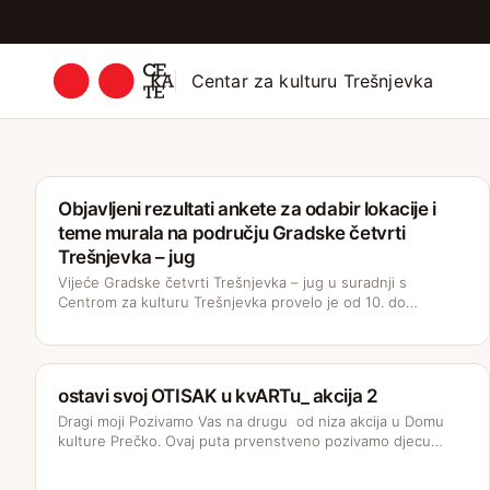
Centar za kulturu Trešnjevka
Objavljeni rezultati ankete za odabir lokacije i
teme murala na području Gradske četvrti
Trešnjevka – jug
Vijeće Gradske četvrti Trešnjevka – jug u suradnji s
Centrom za kulturu Trešnjevka provelo je od 10. do…
ostavi svoj OTISAK u kvARTu_ akcija 2
Dragi moji Pozivamo Vas na drugu od niza akcija u Domu
kulture Prečko. Ovaj puta prvenstveno pozivamo djecu…