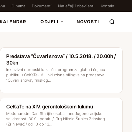
ana
O nama
Dokumenti
Natječaji i obavijesti
Kontakt
KALENDAR
ODJELI
NOVOSTI
Predstava “Čuvari snova” / 10.5.2018. / 20.00h /
30kn
Inkluzivni europski kazališni program za gluhu i čujuću
publiku u CeKaTe-u! Inkluzivna bilingvalna predstava
“Čuvari snova“, finskog…
CeKaTe na XIV. gerontološkom tulumu
Međunarodni Dan Starijih osoba i međugeneracijske
solidarnosti 30.9., petak / Trg Nikole Šubića Zrinskog
(Zrinjevac)/ od 10 do 13…