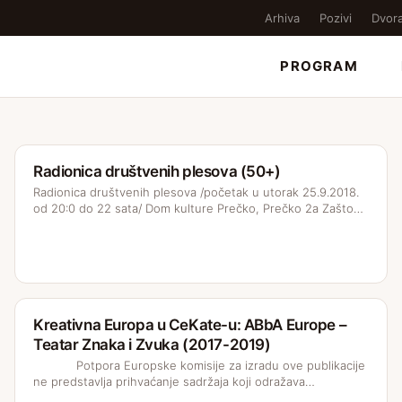
Arhiva
Pozivi
Dvor
PROGRAM
Radionica društvenih plesova (50+)
Radionica društvenih plesova /početak u utorak 25.9.2018.
od 20:0 do 22 sata/ Dom kulture Prečko, Prečko 2a Zašto…
Kreativna Europa u CeKate-u: ABbA Europe –
Teatar Znaka i Zvuka (2017-2019)
Potpora Europske komisije za izradu ove publikacije
ne predstavlja prihvaćanje sadržaja koji odražava…