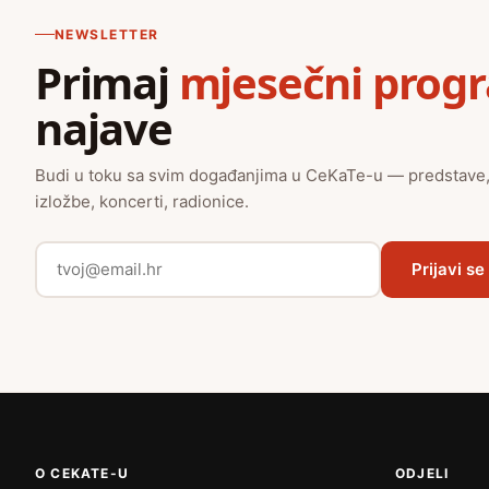
NEWSLETTER
Primaj
mjesečni prog
najave
Budi u toku sa svim događanjima u CeKaTe-u — predstave
izložbe, koncerti, radionice.
Prijavi se
O CEKATE-U
ODJELI