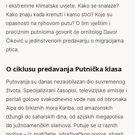
i ekstremne klimatske uvjete. Kako se snalaze?
Kako znaju kada krenuti i kamo stići? Koje su
opasnosti na njihovom putu? O tim vještim i
preciznim putnicima govorit će ornitolog Davor
Ćiković u jedinstvenom predavanju o migracijama
ptica.
O ciklusu predavanja Putnička klasa
Putovanja su danas nezaobilazan dio suvremenog
života. Specijalizirani časopisi, televizijske emisije i
portali gotovo svakodnevno vode nas od obronaka
Alpa do tirkiznih mora Kariba, od amazonskih
džungli do saharskih dina, od azijskih megapolisa
do južnoameričkih slamova. Putuje se iz raznih
motiva – iz znatiželje, istraživačkog poriva, strasti,