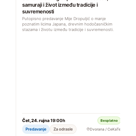
samuraji i život između tradicije i
suvremenosti
Putopisno predavanje Mije Dropuljić o manje
poznatim licima Japana, drevnim hodočasničkim
stazama i životu između tradicije i suvremenosti.
I
I
p
Čet, 24. rujna
19:00h
·
Besplatno
2
Predavanje
Za odrasle
Dvorana / CeKaTe