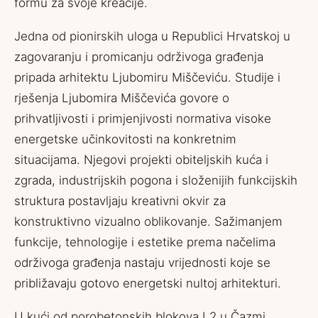
formu za svoje kreacije.
Jedna od pionirskih uloga u Republici Hrvatskoj u
zagovaranju i promicanju održivoga građenja
pripada arhitektu Ljubomiru Miščeviću. Studije i
rješenja Ljubomira Miščevića govore o
prihvatljivosti i primjenjivosti normativa visoke
energetske učinkovitosti na konkretnim
situacijama. Njegovi projekti obiteljskih kuća i
zgrada, industrijskih pogona i složenijih funkcijskih
struktura postavljaju kreativni okvir za
konstruktivno vizualno oblikovanje. Sažimanjem
funkcije, tehnologije i estetike prema načelima
održivoga građenja nastaju vrijednosti koje se
približavaju gotovo energetski nultoj arhitekturi.
U kući od porobetonskih blokova L2 u Čazmi