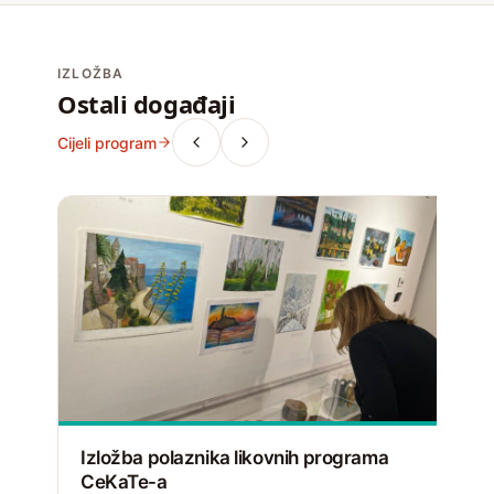
IZLOŽBA
Ostali događaji
Cijeli program
Izložba polaznika likovnih programa
CeKaTe-a
V