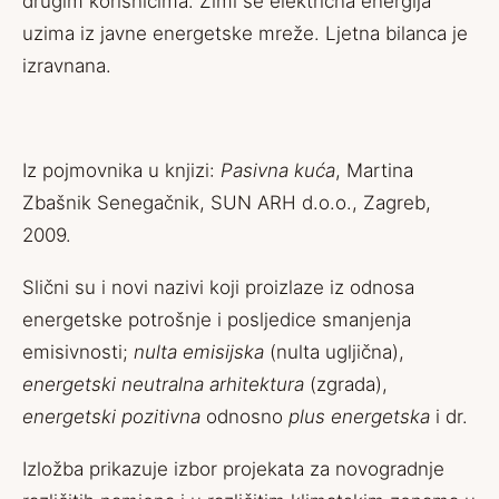
drugim korisnicima. Zimi se električna energija
uzima iz javne energetske mreže. Ljetna bilanca je
izravnana.
Iz pojmovnika u knjizi:
Pasivna kuća
, Martina
Zbašnik Senegačnik, SUN ARH d.o.o., Zagreb,
2009.
Slični su i novi nazivi koji proizlaze iz odnosa
energetske potrošnje i posljedice smanjenja
emisivnosti;
nulta emisijska
(nulta ugljična),
energetski neutralna arhitektura
(zgrada),
energetski pozitivna
odnosno
plus energetska
i dr.
Izložba prikazuje izbor projekata za novogradnje