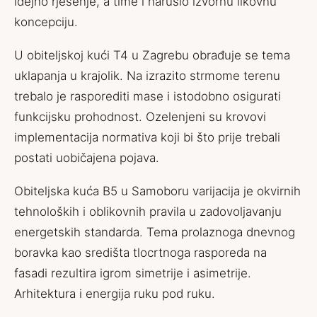
idejno rješenje, a time i narušio izvornu likovnu
koncepciju.
U obiteljskoj kući T4 u Zagrebu obrađuje se tema
uklapanja u krajolik. Na izrazito strmome terenu
trebalo je rasporediti mase i istodobno osigurati
funkcijsku prohodnost. Ozelenjeni su krovovi
implementacija normativa koji bi što prije trebali
postati uobičajena pojava.
Obiteljska kuća B5 u Samoboru varijacija je okvirnih
tehnoloških i oblikovnih pravila u zadovoljavanju
energetskih standarda. Tema prolaznoga dnevnog
boravka kao središta tlocrtnoga rasporeda na
fasadi rezultira igrom simetrije i asimetrije.
Arhitektura i energija ruku pod ruku.