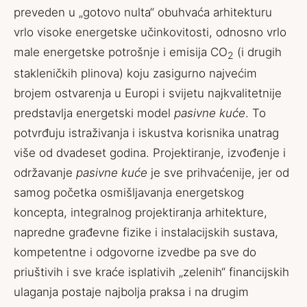
preveden u „gotovo nulta“ obuhvaća arhitekturu
vrlo visoke energetske učinkovitosti, odnosno vrlo
male energetske potrošnje i emisija CO
(i drugih
2
stakleničkih plinova) koju zasigurno najvećim
brojem ostvarenja u Europi i svijetu najkvalitetnije
predstavlja energetski model
pasivne kuće
. To
potvrđuju istraživanja i iskustva korisnika unatrag
više od dvadeset godina. Projektiranje, izvođenje i
održavanje
pasivne kuće
je sve prihvaćenije, jer od
samog početka osmišljavanja energetskog
koncepta, integralnog projektiranja arhitekture,
napredne građevne fizike i instalacijskih sustava,
kompetentne i odgovorne izvedbe pa sve do
priuštivih i sve kraće isplativih „zelenih“ financijskih
ulaganja postaje najbolja praksa i na drugim