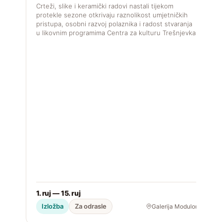
f
Crteži, slike i keramički radovi nastali tijekom
u
protekle sezone otkrivaju raznolikost umjetničkih
pristupa, osobni razvoj polaznika i radost stvaranja
u likovnim programima Centra za kulturu Trešnjevka.
1. ruj — 15. ruj
2
Izložba
Za odrasle
Galerija Modulor