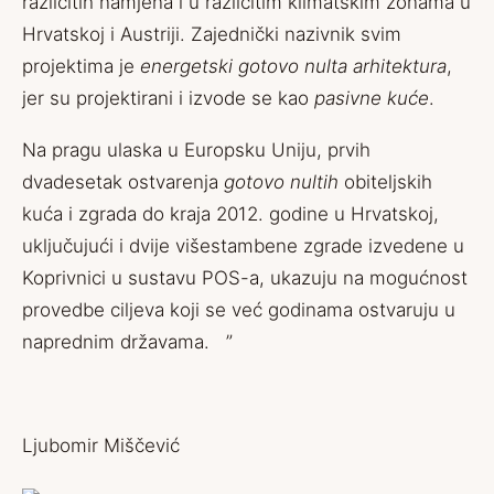
različitih namjena i u različitim klimatskim zonama u
Hrvatskoj i Austriji. Zajednički nazivnik svim
projektima je
energetski gotovo nulta arhitektura
,
jer su projektirani i izvode se kao
pasivne kuće
.
Na pragu ulaska u Europsku Uniju, prvih
dvadesetak ostvarenja
gotovo nultih
obiteljskih
kuća i zgrada do kraja 2012. godine u Hrvatskoj,
uključujući i dvije višestambene zgrade izvedene u
Koprivnici u sustavu POS-a, ukazuju na mogućnost
provedbe ciljeva koji se već godinama ostvaruju u
naprednim državama. ”
Ljubomir Miščević