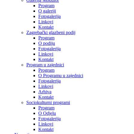
Galerija Modulor
Program
O galeriji
Fotogalerija
Linkovi
Kontakt
Zagrebački glazbeni podij
Program
O podiju
Fotogalerija
Linkovi
Kontakt
Program u zajednici
Program
O Programu u zajednici
Fotogalerija
Linkovi
Arhiva
Kontakt
Sociokulturni programi
Program
O Odjelu
Fotogalerija
Linkovi
Kontakt