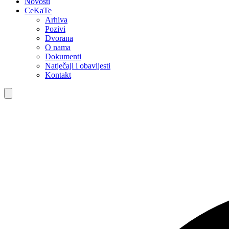
Novosti
CeKaTe
Arhiva
Pozivi
Dvorana
O nama
Dokumenti
Natječaji i obavijesti
Kontakt