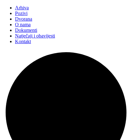
Arhiva
Pozivi
Dvorana
O nama
Dokumenti
Natječaji i obavijesti
Kontakt