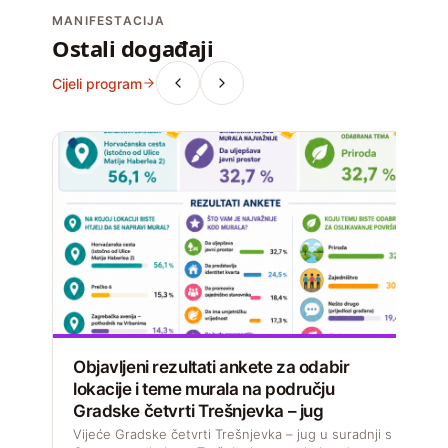
MANIFESTACIJA
Ostali događaji
Cijeli program
Objavljeni rezultati ankete za odabir
lokacije i teme murala na području
Gradske četvrti Trešnjevka – jug
D
s
Vijeće Gradske četvrti Trešnjevka – jug u suradnji s
M