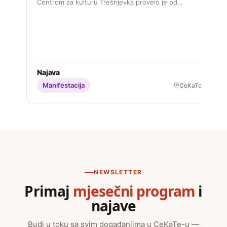
Centrom za kulturu Trešnjevka provelo je od…
S
Najava
Manifestacija
CeKaTe
NEWSLETTER
Primaj
mjesečni program
i
najave
Budi u toku sa svim događanjima u CeKaTe-u —