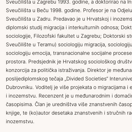
Sveučilišta u Zagrebu 1993. godine, a doktorirao na Ins
Sveučilišta u Beču 1998. godine. Profesor je na Odjelu
Sveučilišta u Zadru. Predavao je u Hrvatskoj i inozem
diplomski studij migracija i interkulturnih odnosa; Dokt
sociologije, Filozofski fakultet u Zagrebu; Doktorski stu
Sveučilište u Teramu) sociologiju migracija, sociologiju
sociologiju emocija, transnacionalne socijalne procese i
prostora. Predsjednik je Hrvatskog sociološkog društ
konzorcija za politička istraživanja. Direktor je među
poslijediplomskog tečaja „Divided Societies“ Interuniv
Dubrovniku. Voditelj je više projekata o migracijama i 
i inozemstvu. Recenzent je u međunarodnim i domać
časopisima. Član je uredništva više znanstvenih časop
knjige, te (ko)autor desetaka znanstvenih i stručnih ra
inozemstvu.