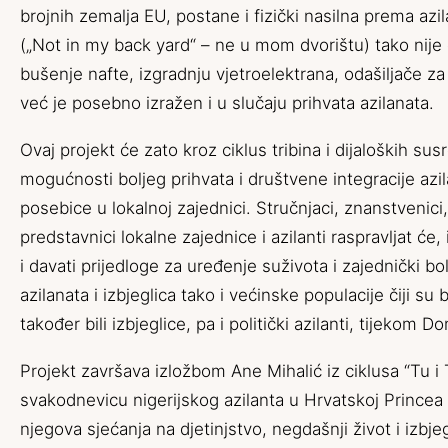
brojnih zemalja EU, postane i fizički nasilna prema az
(„Not in my back yard“ – ne u mom dvorištu) tako nij
bušenje nafte, izgradnju vjetroelektrana, odašiljače za
već je posebno izražen i u slučaju prihvata azilanata.
Ovaj projekt će zato kroz ciklus tribina i dijaloških susr
mogućnosti boljeg prihvata i društvene integracije azi
posebice u lokalnoj zajednici. Stručnjaci, znanstvenici, 
predstavnici lokalne zajednice i azilanti raspravljat će, 
i davati prijedloge za uređenje suživota i zajednički bol
azilanata i izbjeglica tako i većinske populacije čiji su b
također bili izbjeglice, pa i politički azilanti, tijekom 
Projekt završava izložbom Ane Mihalić iz ciklusa “Tu i 
svakodnevicu nigerijskog azilanta u Hrvatskoj Princea 
njegova sjećanja na djetinjstvo,
negdašnji život i izbje