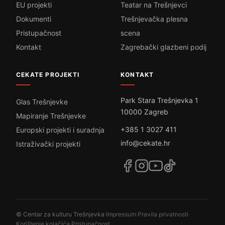
EU projekti
Teatar na Trešnjevci
Dokumenti
Trešnjevačka plesna
Pristupačnost
scena
Kontakt
Zagrebački glazbeni podij
CEKATE PROJEKTI
KONTAKT
Park Stara Trešnjevka 1
Glas Trešnjevke
10000 Zagreb
Mapiranje Trešnjevke
+385 1 3027 411
Europski projekti i suradnja
info@cekate.hr
Istraživački projekti
© Centar za kulturu Trešnjevka
·
Impressum
·
Pravila privatnosti
·
Korištenje kolačića
·
Pristupačnost