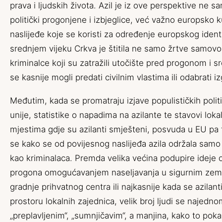
prava i ljudskih života. Azil je iz ove perspektive ne sam
politički progonjene i izbjeglice, već važno europsko ku
naslijeđe koje se koristi za određenje europskog ident
srednjem vijeku Crkva je štitila ne samo žrtve samovol
kriminalce koji su zatražili utočište pred progonom i 
se kasnije mogli predati civilnim vlastima ili odabrati i
Međutim, kada se promatraju izjave populističkih polit
unije, statistike o napadima na azilante te stavovi loka
mjestima gdje su azilanti smješteni, posvuda u EU pa t
se kako se od povijesnog naslijeđa azila održala samo 
kao kriminalaca. Premda velika većina podupire ideje o
progona omogućavanjem naseljavanja u sigurnim zeml
gradnje prihvatnog centra ili najkasnije kada se azilan
prostoru lokalnih zajednica, velik broj ljudi se najedno
„preplavljenim“, „sumnjičavim“, a manjina, kako to poka