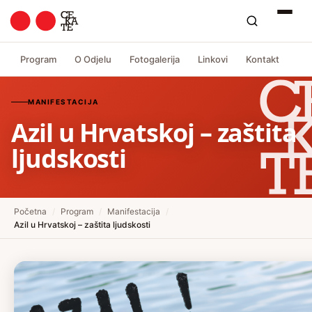
Program
O Odjelu
Fotogalerija
Linkovi
Kontakt
MANIFESTACIJA
Azil u Hrvatskoj – zaštita
ljudskosti
Početna
/
Program
/
Manifestacija
/
Azil u Hrvatskoj – zaštita ljudskosti