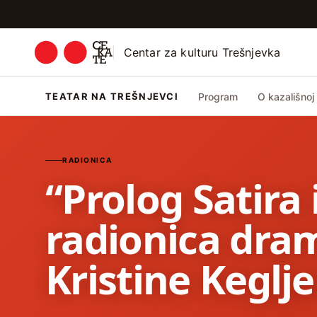
Centar za kulturu Trešnjevka
TEATAR NA TREŠNJEVCI
Program
O kazališnoj 
RADIONICA
“Prolog Satira
radionica dra
Kristine Keglj