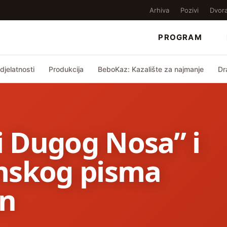
Arhiva
Pozivi
Dvor
PROGRAM
djelatnosti
Produkcija
BeboKaz: Kazalište za najmanje
Dr
 i Dugog Nosa” i
mskog pisma
en