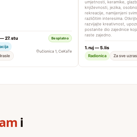
umjetnosti, keramike, glazb
književnosti, jezika, osobno
rekreacije, namijenjeni svi
različitim interesima. Otkrij
razvijajte kreativnost, upoz
postanite dio zajednice koja
raste zajedno.
 — 27. stu
Besplatno
acija
1. ruj — 5. lis
učionica 1, CeKaTe
drasle
Radionica
Za sve uzra
ram
i