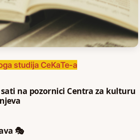
ga studija CeKaTe-a
6 sati na pozornici Centra za kulturu
šnjeva
tava
🎭