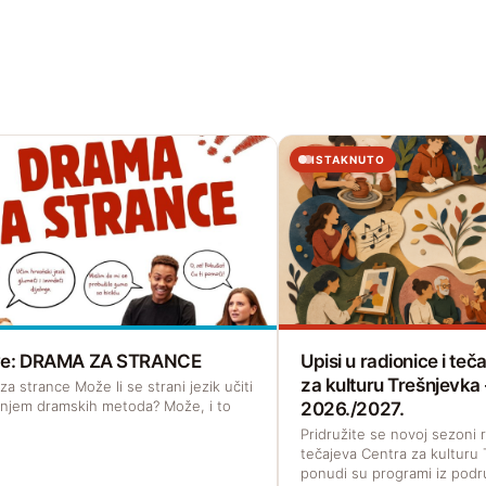
ISTAKNUTO
ave: DRAMA ZA STRANCE
Upisi u radionice i te
za kulturu Trešnjevka
a strance Može li se strani jezik učiti
enjem dramskih metoda? Može, i to
2026./2027.
Pridružite se novoj sezoni r
tečajeva Centra za kulturu 
ponudi su programi iz podr