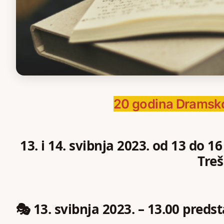
20 godina Dramsko
13. i 14. svibnja 2023. od 13 do 1
Tre
🎭
13. svibnja 2023. – 13.00 preds