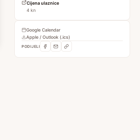
Cijena ulaznice
4 kn
Google Calendar
Apple / Outlook (.ics)
PODIJELI