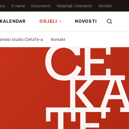
ana
O nama
Dokumenti
Natječaji i obavijesti
Kontakt
KALENDAR
ODJELI
NOVOSTI
amski studio CeKaTe-a
Kontakt