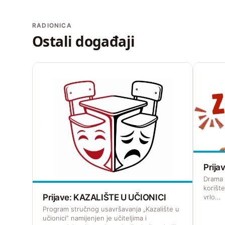
RADIONICA
Ostali događaji
Prij
Drama z
korišt
Prijave: KAZALIŠTE U UČIONICI
vrlo…
Program stručnog usavršavanja „Kazalište u
učionici” namijenjen je učiteljima i