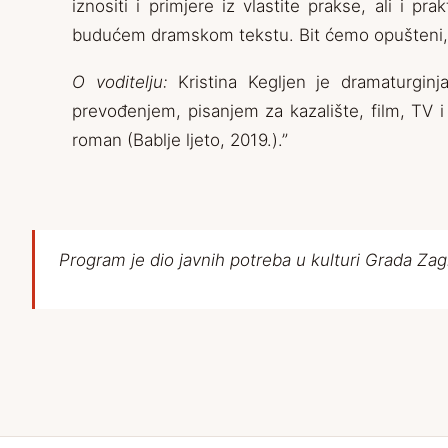
iznositi i primjere iz vlastite prakse, ali i p
budućem dramskom tekstu. Bit ćemo opušteni, al
O voditelju:
Kristina Kegljen je dramaturginj
prevođenjem, pisanjem za kazalište, film, TV i r
roman (Bablje ljeto, 2019.).”
Program je dio javnih potreba u kulturi Grada Zag