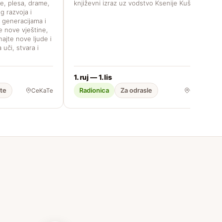
e, plesa, drame,
književni izraz uz vodstvo Ksenije Kušec.
g razvoja i
m generacijama i
te nove vještine,
najte nove ljude i
 uči, stvara i
1. ruj — 1. lis
ste
Radionica
Za odrasle
CeKaTe
CeKaTe