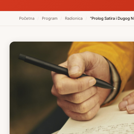
Početna
/
Program
/
Radionica
/
“Prolog Satira i Dugog N