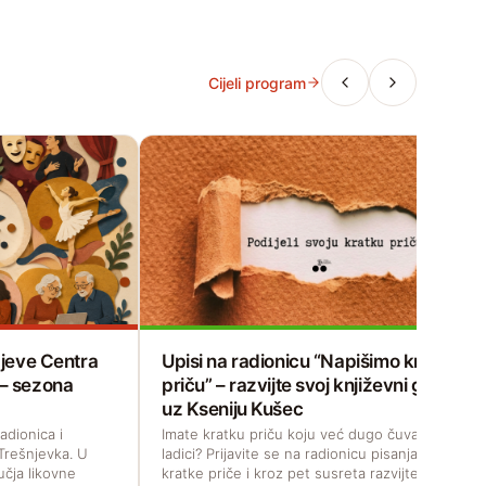
Cijeli program
čajeve Centra
Upisi na radionicu “Napišimo kratku
 – sezona
priču” – razvijte svoj književni glas
uz Kseniju Kušec
adionica i
Imate kratku priču koju već dugo čuvate u
Trešnjevka. U
ladici? Prijavite se na radionicu pisanja
učja likovne
kratke priče i kroz pet susreta razvijte svoj