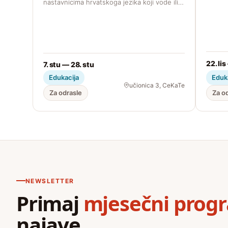
nastavnicima hrvatskoga jezika koji vode ili…
22. lis
7. stu — 28. stu
Edukacija
Eduk
učionica 3, CeKaTe
Za odrasle
Za o
NEWSLETTER
Primaj
mjesečni prog
najave