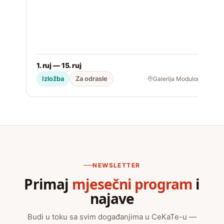
1. ruj — 15. ruj
2
Izložba
Za odrasle
Galerija Modulor
NEWSLETTER
Primaj
mjesečni program
i
najave
Budi u toku sa svim događanjima u CeKaTe-u —