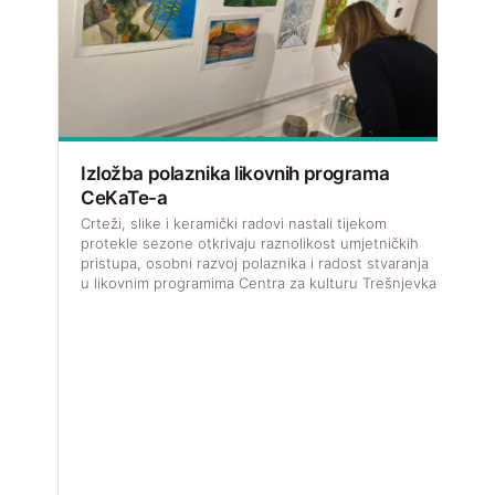
Izložba polaznika likovnih programa
CeKaTe-a
V
f
Crteži, slike i keramički radovi nastali tijekom
u
protekle sezone otkrivaju raznolikost umjetničkih
pristupa, osobni razvoj polaznika i radost stvaranja
u likovnim programima Centra za kulturu Trešnjevka.