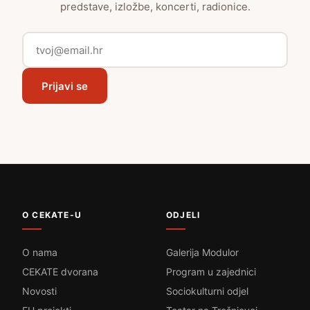
predstave, izložbe, koncerti, radionice.
Prijavi se
O CEKATE-U
ODJELI
O nama
Galerija Modulor
CEKATE dvorana
Program u zajednici
Novosti
Sociokulturni odjel