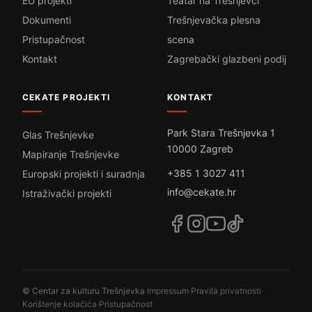
EU projekti
Teatar na Trešnjevci
Dokumenti
Trešnjevačka plesna
Pristupačnost
scena
Kontakt
Zagrebački glazbeni podij
CEKATE PROJEKTI
KONTAKT
Park Stara Trešnjevka 1
Glas Trešnjevke
10000 Zagreb
Mapiranje Trešnjevke
+385 1 3027 411
Europski projekti i suradnja
info@cekate.hr
Istraživački projekti
© Centar za kulturu Trešnjevka
·
Impressum
·
Pravila privatnosti
·
Korištenje kolačića
·
Pristupačnost