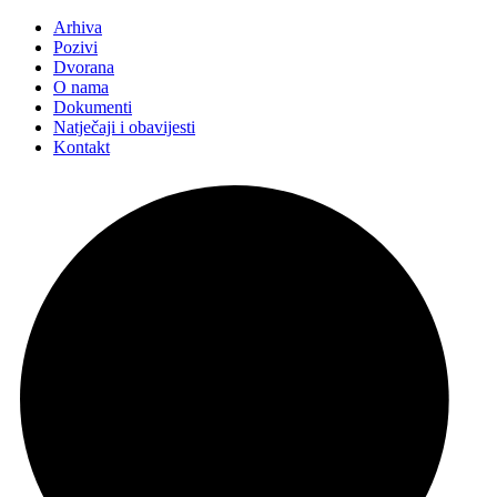
Arhiva
Pozivi
Dvorana
O nama
Dokumenti
Natječaji i obavijesti
Kontakt