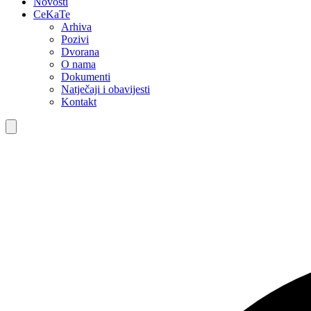
Novosti
CeKaTe
Arhiva
Pozivi
Dvorana
O nama
Dokumenti
Natječaji i obavijesti
Kontakt