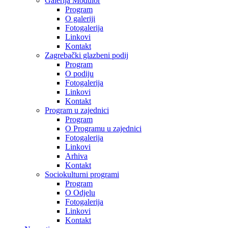
Galerija Modulor
Program
O galeriji
Fotogalerija
Linkovi
Kontakt
Zagrebački glazbeni podij
Program
O podiju
Fotogalerija
Linkovi
Kontakt
Program u zajednici
Program
O Programu u zajednici
Fotogalerija
Linkovi
Arhiva
Kontakt
Sociokulturni programi
Program
O Odjelu
Fotogalerija
Linkovi
Kontakt