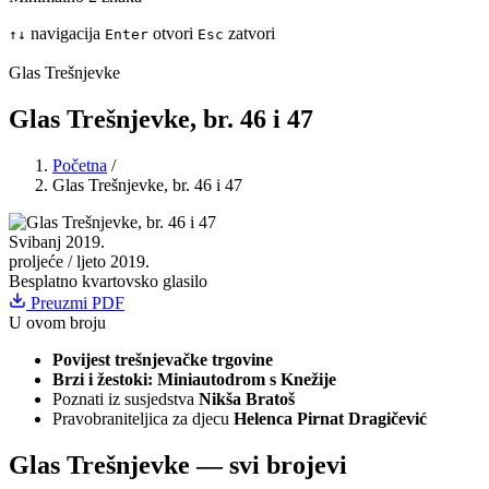
navigacija
otvori
zatvori
↑
↓
Enter
Esc
Glas Trešnjevke
Glas Trešnjevke, br. 46 i 47
Početna
/
Glas Trešnjevke, br. 46 i 47
Svibanj 2019.
proljeće / ljeto 2019.
Besplatno kvartovsko glasilo
Preuzmi PDF
U ovom broju
Povijest trešnjevačke trgovine
Brzi i žestoki: Miniautodrom s Knežije
Poznati iz susjedstva
Nikša Bratoš
Pravobraniteljica za djecu
Helenca Pirnat Dragičević
Glas Trešnjevke
— svi brojevi