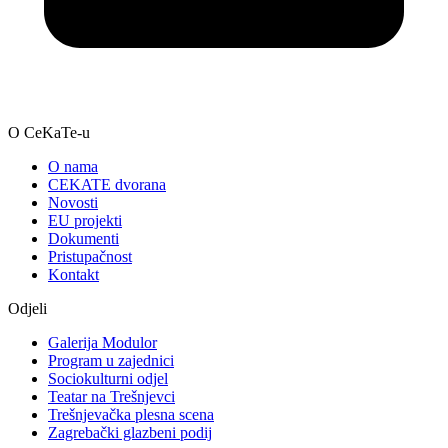
O CeKaTe-u
O nama
CEKATE dvorana
Novosti
EU projekti
Dokumenti
Pristupačnost
Kontakt
Odjeli
Galerija Modulor
Program u zajednici
Sociokulturni odjel
Teatar na Trešnjevci
Trešnjevačka plesna scena
Zagrebački glazbeni podij