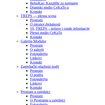
BeboKaz: Kazalište za najmanje
Dramski studio CeKaTe-a
Kontakt
TREPS — plesna scena
Program
O plesnoj djelatnosti
19. TREPS – prijave i ostale informacije
Plesni studio CeKaTe
Kontakt
Galerija Modulor
Program
O galeriji
Fotogalerija
Linkovi
Kontakt
Zagrebački glazbeni podij
Program
O podiju
Fotogalerija
Linkovi
Kontakt
Program u zajednici
Program
O Programu u zajednici
Fotogalerija