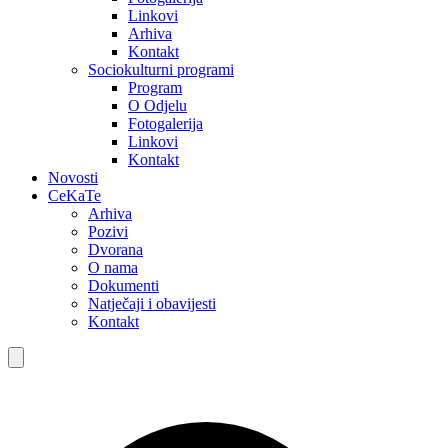
Linkovi
Arhiva
Kontakt
Sociokulturni programi
Program
O Odjelu
Fotogalerija
Linkovi
Kontakt
Novosti
CeKaTe
Arhiva
Pozivi
Dvorana
O nama
Dokumenti
Natječaji i obavijesti
Kontakt