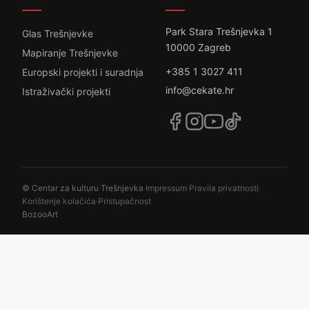
Park Stara Trešnjevka 1
Glas Trešnjevke
10000 Zagreb
Mapiranje Trešnjevke
+385 1 3027 411
Europski projekti i suradnja
info@cekate.hr
Istraživački projekti
© Centar za kulturu Trešnjevka
·
Impressum
·
Pravila privatnosti
·
Korištenje kolačića
·
Pristupačnost
BozooArt