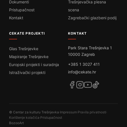
Dokumenti
Trešnjevačka plesna
Pristupačnost
scena
Kontakt
Zagrebački glazbeni podij
CEKATE PROJEKTI
KONTAKT
Park Stara Trešnjevka 1
Glas Trešnjevke
10000 Zagreb
Mapiranje Trešnjevke
+385 1 3027 411
Europski projekti i suradnja
info@cekate.hr
Istraživački projekti
© Centar za kulturu Trešnjevka
·
Impressum
·
Pravila privatnosti
·
Korištenje kolačića
·
Pristupačnost
BozooArt