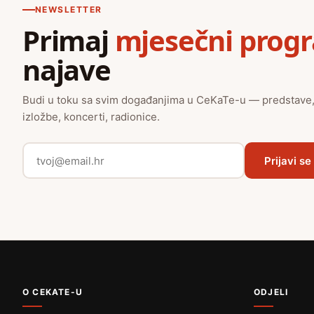
NEWSLETTER
Primaj
mjesečni prog
najave
Budi u toku sa svim događanjima u CeKaTe-u — predstave
izložbe, koncerti, radionice.
Prijavi se
O CEKATE-U
ODJELI