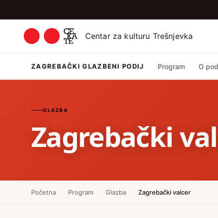
Centar za kulturu Trešnjevka
ZAGREBAČKI GLAZBENI PODIJ
Program
O pod
GLAZBA
Zagrebački val
Početna
/
Program
/
Glazba
/
Zagrebački valcer