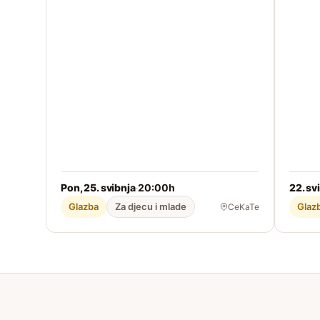
Pon, 25. svibnja
20:00h
22. svi
·
Glazba
Za djecu i mlade
Glaz
CeKaTe