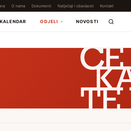
ana
O nama
Dokumenti
Natječaji i obavijesti
Kontakt
KALENDAR
ODJELI
NOVOSTI