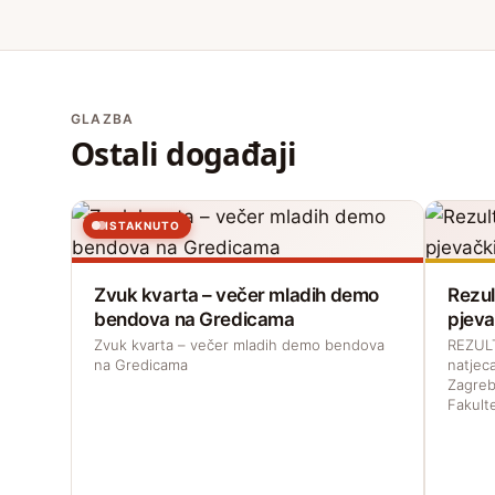
GLAZBA
Ostali događaji
ISTAKNUTO
Zvuk kvarta – večer mladih demo
Rezul
bendova na Gredicama
pjeva
Zvuk kvarta – večer mladih demo bendova
REZULT
na Gredicama
natjec
Zagreb
Fakult