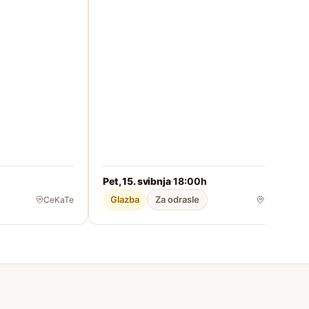
Pet, 15. svibnja
18:00h
·
Glazba
Za odrasle
CeKaTe
CeKaTe