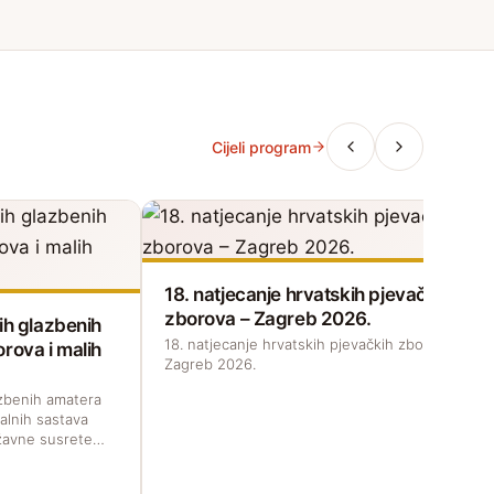
Cijeli program
18. natjecanje hrvatskih pjevačkih
zborova – Zagreb 2026.
ih glazbenih
18. natjecanje hrvatskih pjevačkih zborova –
rova i malih
Zagreb 2026.
azbenih amatera
alnih sastava
državne susrete…