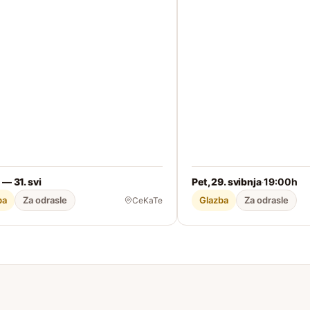
 — 31. svi
Pet, 29. svibnja
19:00h
·
ba
Za odrasle
Glazba
Za odrasle
CeKaTe