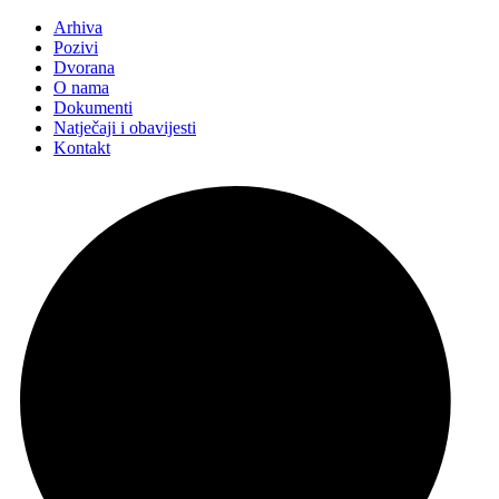
Arhiva
Pozivi
Dvorana
O nama
Dokumenti
Natječaji i obavijesti
Kontakt