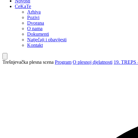
Novosti
CeKaTe
Arhiva
Pozivi
Dvorana
O nama
Dokumenti
Natječaji i obavijesti
Kontakt
Trešnjevačka plesna scena
Program
O plesnoj djelatnosti
19. TREPS – 