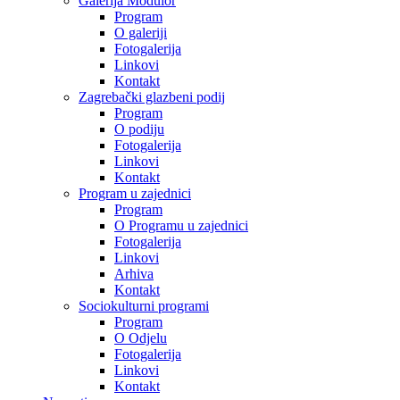
Galerija Modulor
Program
O galeriji
Fotogalerija
Linkovi
Kontakt
Zagrebački glazbeni podij
Program
O podiju
Fotogalerija
Linkovi
Kontakt
Program u zajednici
Program
O Programu u zajednici
Fotogalerija
Linkovi
Arhiva
Kontakt
Sociokulturni programi
Program
O Odjelu
Fotogalerija
Linkovi
Kontakt