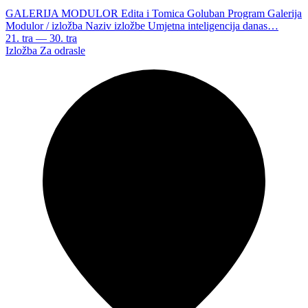
GALERIJA MODULOR Edita i Tomica Goluban Program Galerija
Modulor / izložba Naziv izložbe Umjetna inteligencija danas…
21. tra — 30. tra
Izložba
Za odrasle