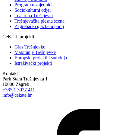
Program u zajednici
Sociokulturni odjel
Teatar na Trešnjevci
Trešnjevačka plesna scena
Zagrebački glazbeni podij
CeKaTe projekti
Glas Trešnjevke
Mapiranje Trešnjevke
Europski projekti i suradnja
Istraživački projekti
Kontakt
Park Stara Trešnjevka 1
10000 Zagreb
+385 1 3027 411
info@cekate.hr