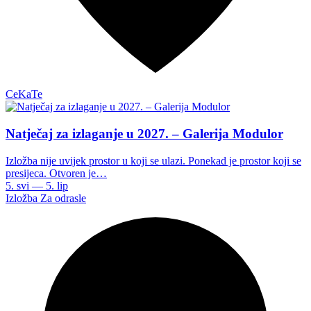
CeKaTe
Natječaj za izlaganje u 2027. – Galerija Modulor
Izložba nije uvijek prostor u koji se ulazi. Ponekad je prostor koji se
presijeca. Otvoren je…
5. svi — 5. lip
Izložba
Za odrasle