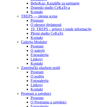
BeboKaz: Kazalište za najmanje
Dramski studio CeKaTe-a
Kontakt
TREPS — plesna scena
Program
O plesnoj djelatnosti
19. TREPS – prijave i ostale informacije
Plesni studio CeKaTe
Kontakt
Galerija Modulor
Program
O galeriji
Fotogalerija
Linkovi
Kontakt
Zagrebački glazbeni podij
Program
O podiju
Fotogalerija
Linkovi
Kontakt
Program u zajednici
Program
O Programu u zajednici
Fotogalerija