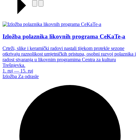
Izložba polaznika likovnih programa CeKaTe-a
Crteži, slike i keramički radovi nastali tijekom protekle sezone
otkrivaju raznolikost umjetničkih pristupa, osobni razvoj polaznika i
radost stvaranja u likovnim programima Centra za kulturu
Trešnjevka.
1. ruj — 15. ruj
Izložba
Za odrasle