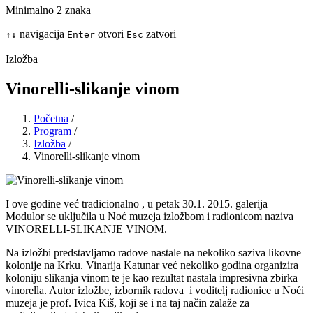
Minimalno 2 znaka
navigacija
otvori
zatvori
↑
↓
Enter
Esc
Izložba
Vinorelli-slikanje vinom
Početna
/
Program
/
Izložba
/
Vinorelli-slikanje vinom
I ove godine već tradicionalno , u petak 30.1. 2015. galerija
Modulor se uključila u Noć muzeja izložbom i radionicom naziva
VINORELLI-SLIKANJE VINOM.
Na izložbi predstavljamo radove nastale na nekoliko saziva likovne
kolonije na Krku. Vinarija Katunar već nekoliko godina organizira
koloniju slikanja vinom te je kao rezultat nastala impresivna zbirka
vinorella. Autor izložbe, izbornik radova i voditelj radionice u Noći
muzeja je prof. Ivica Kiš, koji se i na taj način zalaže za