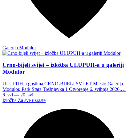
Galerija Modulor
Crno-bijeli svijet – izložba ULUPUH-a u galeriji
Modulor
ULUPUH u gostima CRNO-BIJELI SVIJET Mjesto Galerija
Modulor, Park Stara Trešnjevka 1 Otvorenje 6. svibnja 2026.…
6. svi — 20. svi
Izložba
Za sve uzraste