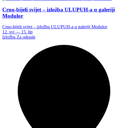
Crno-bijeli svijet – izložba ULUPUH-a u galeriji
Modulor
Crno-bijeli svijet – izložba ULUPUH-a u galeriji Modulor
12. svi — 15. lip
Izložba
Za odrasle