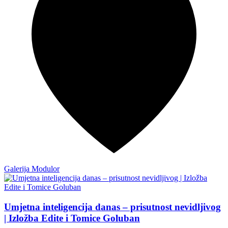
Galerija Modulor
Umjetna inteligencija danas – prisutnost nevidljivog
| Izložba Edite i Tomice Goluban