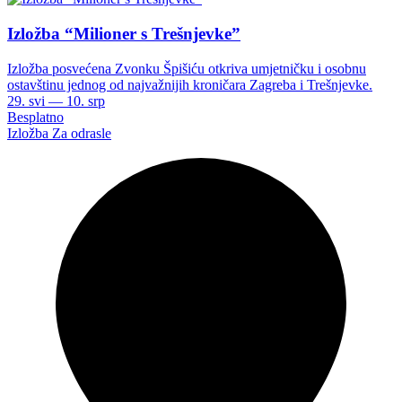
Izložba “Milioner s Trešnjevke”
Izložba posvećena Zvonku Špišiću otkriva umjetničku i osobnu
ostavštinu jednog od najvažnijih kroničara Zagreba i Trešnjevke.
29. svi — 10. srp
Besplatno
Izložba
Za odrasle