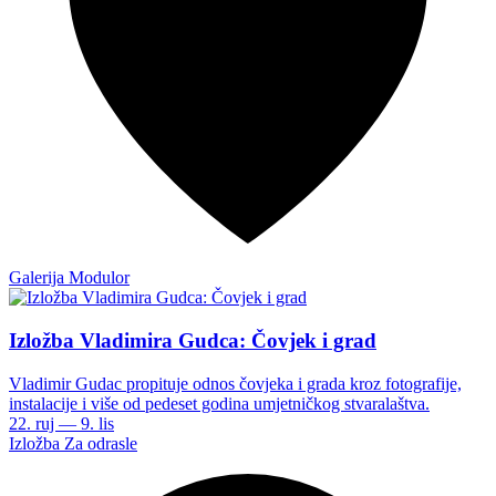
Galerija Modulor
Izložba Vladimira Gudca: Čovjek i grad
Vladimir Gudac propituje odnos čovjeka i grada kroz fotografije,
instalacije i više od pedeset godina umjetničkog stvaralaštva.
22. ruj — 9. lis
Izložba
Za odrasle