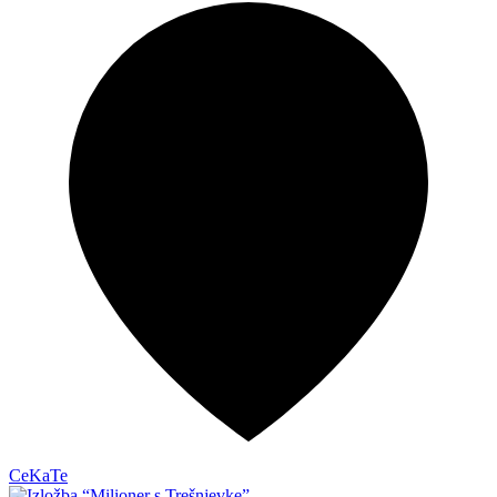
CeKaTe