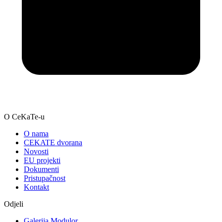
O CeKaTe-u
O nama
CEKATE dvorana
Novosti
EU projekti
Dokumenti
Pristupačnost
Kontakt
Odjeli
Galerija Modulor