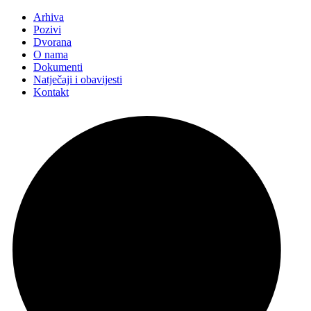
Arhiva
Pozivi
Dvorana
O nama
Dokumenti
Natječaji i obavijesti
Kontakt