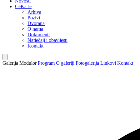
Novosti
CeKaTe
Arhiva
Pozivi
Dvorana
O nama
Dokumenti
Natječaji i obavijesti
Kontakt
Galerija Modulor
Program
O galeriji
Fotogalerija
Linkovi
Kontakt