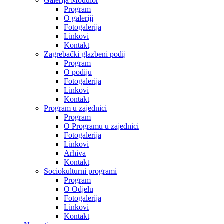
Galerija Modulor
Program
O galeriji
Fotogalerija
Linkovi
Kontakt
Zagrebački glazbeni podij
Program
O podiju
Fotogalerija
Linkovi
Kontakt
Program u zajednici
Program
O Programu u zajednici
Fotogalerija
Linkovi
Arhiva
Kontakt
Sociokulturni programi
Program
O Odjelu
Fotogalerija
Linkovi
Kontakt