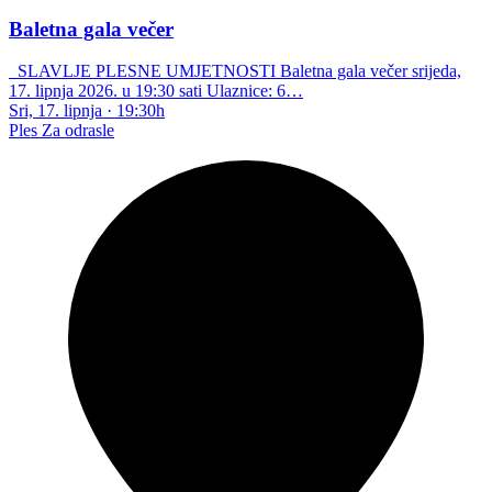
Baletna gala večer
SLAVLJE PLESNE UMJETNOSTI Baletna gala večer srijeda,
17. lipnja 2026. u 19:30 sati Ulaznice: 6…
Sri, 17. lipnja
·
19:30h
Ples
Za odrasle