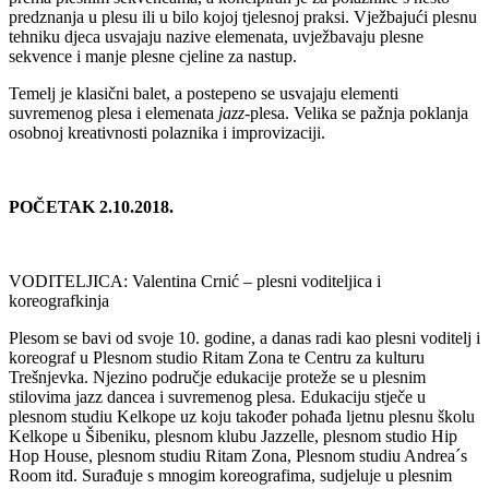
predznanja u plesu ili u bilo kojoj tjelesnoj praksi. Vježbajući plesnu
tehniku djeca usvajaju nazive elemenata, uvježbavaju plesne
sekvence i manje plesne cjeline za nastup.
Temelj je klasični balet, a postepeno se usvajaju elementi
suvremenog plesa i elemenata
jazz
-plesa. Velika se pažnja poklanja
osobnoj kreativnosti polaznika i improvizaciji.
POČETAK 2.10.2018.
VODITELJICA: Valentina Crnić – plesni voditeljica i
koreografkinja
Plesom se bavi od svoje 10. godine, a danas radi kao plesni voditelj i
koreograf u Plesnom studio Ritam Zona te Centru za kulturu
Trešnjevka. Njezino područje edukacije proteže se u plesnim
stilovima jazz dancea i suvremenog plesa. Edukaciju stječe u
plesnom studiu Kelkope uz koju također pohađa ljetnu plesnu školu
Kelkope u Šibeniku, plesnom klubu Jazzelle, plesnom studio Hip
Hop House, plesnom studiu Ritam Zona, Plesnom studiu Andrea´s
Room itd. Surađuje s mnogim koreografima, sudjeluje u plesnim