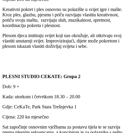
Kreativni pokret i ples osnovno su polazište u svijet igre i mašte.
Kroz ples, glazbu, pjesmu i priču razvijaju vlastitu kreativnost,
potiču svoju maštu, razvijaju sluh, muzikalnost, spretnost,
koordinaciju pokreta i plesnost.
Plesom djeca imitiraju svijet koji nas okružuje, ali otkrivaju svoj
vlastiti unutarnji svijet. Improvizirajući, dijete može pokretom i
plesom iskazati vlastiti doživljaj svijeta i sebe.
PLESNI STUDIO CEKATE: Grupa 2
Dob: 9 +
Kada: utorkom i četvrtkom 18.30 – 20.00
Gdje: CeKaTe, Park Stara Trešnjevka 1
Cijena: 220 kn mjesečno
Sat započinje osnovnim vježbama za postavu tijela te se razvija
prema plesnim sekvencama, a koncipiran je za polaznike s nešto