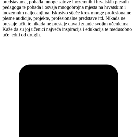
predstavama, pohađa mnoge satove inozemnih i hrvatskih plesnih
pedagoga te pohađa i osvaja mnogobrojna mjesta na hrvatskim i
inozemnim natjecanjima. Iskustvo stječe kroz mnoge profesionalne
plesne audicije, projekte, profesionalne predstave itd. Nikada ne
prestaje učiti te nikada ne prestaje davati znanje svojim učenicima.
Kaže da su joj učenici najveća inspiracija i edukacija te međusobno
uče jedni od drugih.