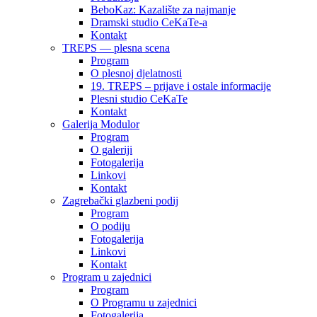
BeboKaz: Kazalište za najmanje
Dramski studio CeKaTe-a
Kontakt
TREPS — plesna scena
Program
O plesnoj djelatnosti
19. TREPS – prijave i ostale informacije
Plesni studio CeKaTe
Kontakt
Galerija Modulor
Program
O galeriji
Fotogalerija
Linkovi
Kontakt
Zagrebački glazbeni podij
Program
O podiju
Fotogalerija
Linkovi
Kontakt
Program u zajednici
Program
O Programu u zajednici
Fotogalerija