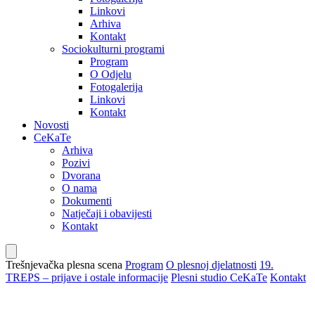
Linkovi
Arhiva
Kontakt
Sociokulturni programi
Program
O Odjelu
Fotogalerija
Linkovi
Kontakt
Novosti
CeKaTe
Arhiva
Pozivi
Dvorana
O nama
Dokumenti
Natječaji i obavijesti
Kontakt
Trešnjevačka plesna scena
Program
O plesnoj djelatnosti
19.
TREPS – prijave i ostale informacije
Plesni studio CeKaTe
Kontakt