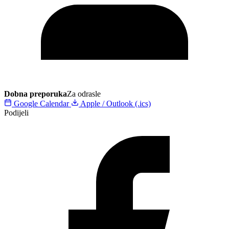
Dobna preporuka
Za odrasle
Google Calendar
Apple / Outlook (.ics)
Podijeli