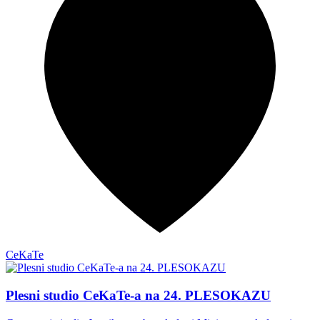
CeKaTe
Plesni studio CeKaTe-a na 24. PLESOKAZU