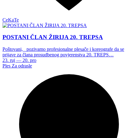
CeKaTe
POSTANI ČLAN ŽIRIJA 20. TREPSA
Poštovani, pozivamo profesionalne plesače i koreografe da se
prijave za člana prosudbenog povjerenstva 20. TREPS…
23. ruj — 20. pro
Ples
Za odrasle