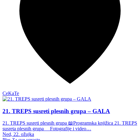
CeKaTe
21. TREPS susreti plesnih grupa – GALA
21. TREPS susreti plesnih grupa 📖Programska knjižica 21. TREPS
susreta plesnih grupa Fotografije i video…
Ned, 22. ožujka
Ples
Za sve uzraste