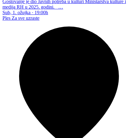
Gostovanje je dio Javnih potreba u kulturi Ministarstva kulture i
medija RH u 2025. godini. …
Sub, 1. ožujka
·
19:00h
Ples
Za sve uzraste