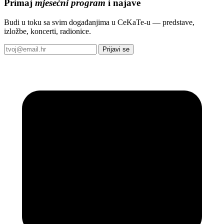
Primaj
mjesečni program
i najave
Budi u toku sa svim događanjima u CeKaTe-u — predstave,
izložbe, koncerti, radionice.
Prijavi se