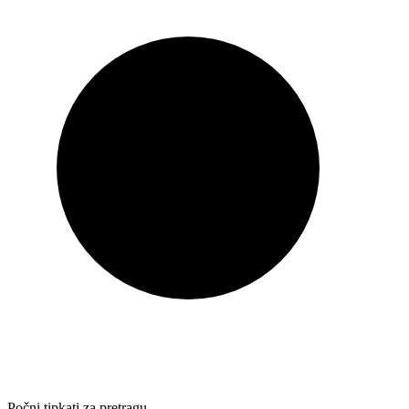
Počni tipkati za pretragu…