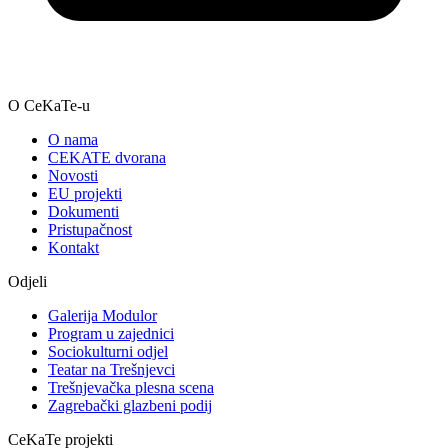
O CeKaTe-u
O nama
CEKATE dvorana
Novosti
EU projekti
Dokumenti
Pristupačnost
Kontakt
Odjeli
Galerija Modulor
Program u zajednici
Sociokulturni odjel
Teatar na Trešnjevci
Trešnjevačka plesna scena
Zagrebački glazbeni podij
CeKaTe projekti