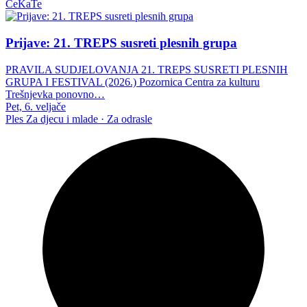
CeKaTe
Prijave: 21. TREPS susreti plesnih grupa
PRAVILA SUDJELOVANJA 21. TREPS SUSRETI PLESNIH
GRUPA I FESTIVAL (2026.) Pozornica Centra za kulturu
Trešnjevka ponovno…
Pet, 6. veljače
Ples
Za djecu i mlade · Za odrasle