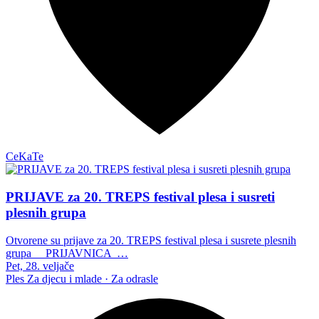
CeKaTe
PRIJAVE za 20. TREPS festival plesa i susreti
plesnih grupa
Otvorene su prijave za 20. TREPS festival plesa i susrete plesnih
grupa PRIJAVNICA …
Pet, 28. veljače
Ples
Za djecu i mlade · Za odrasle