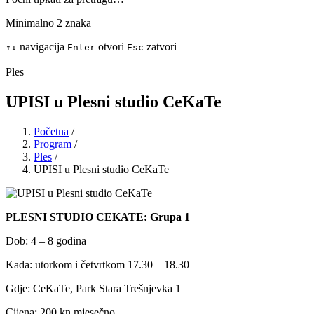
Minimalno 2 znaka
navigacija
otvori
zatvori
↑
↓
Enter
Esc
Ples
UPISI u Plesni studio CeKaTe
Početna
/
Program
/
Ples
/
UPISI u Plesni studio CeKaTe
PLESNI STUDIO CEKATE: Grupa 1
Dob: 4 – 8 godina
Kada: utorkom i četvrtkom 17.30 – 18.30
Gdje: CeKaTe, Park Stara Trešnjevka 1
Cijena: 200 kn mjesečno