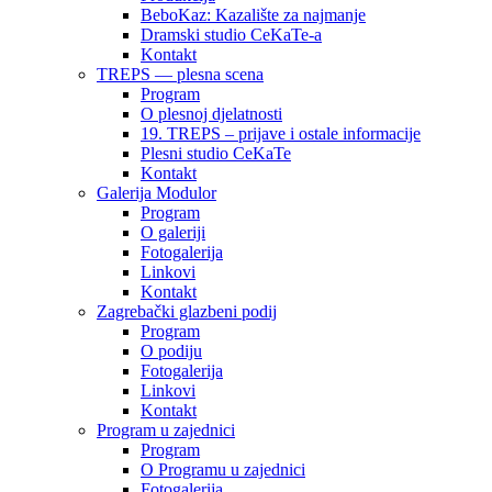
BeboKaz: Kazalište za najmanje
Dramski studio CeKaTe-a
Kontakt
TREPS — plesna scena
Program
O plesnoj djelatnosti
19. TREPS – prijave i ostale informacije
Plesni studio CeKaTe
Kontakt
Galerija Modulor
Program
O galeriji
Fotogalerija
Linkovi
Kontakt
Zagrebački glazbeni podij
Program
O podiju
Fotogalerija
Linkovi
Kontakt
Program u zajednici
Program
O Programu u zajednici
Fotogalerija