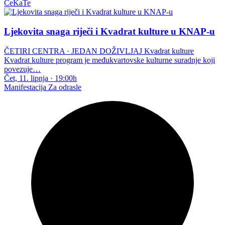
CeKaTe
Ljekovita snaga riječi i Kvadrat kulture u KNAP-u
ČETIRI CENTRA · JEDAN DOŽIVLJAJ Kvadrat kulture
Kvadrat kulture program je međukvartovske kulturne suradnje koji
povezuje…
Čet, 11. lipnja
·
19:00h
Manifestacija
Za odrasle