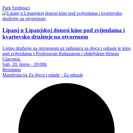
Park Srednjaci
Lipanj u Lipanjskoj donosi kino pod zvijezdama i
kvartovsko druženje na otvorenom
Ljetno druženje na otvorenom uz radionicu za djecu i odrasle te kino
pod zvijezdama s Profesorom Baltazarom i obiteljskim filmom
Glavonja.
Sub, 20. lipnja
·
20:00h
Besplatno
Manifestacija
Za djecu i mlade · Za odrasle