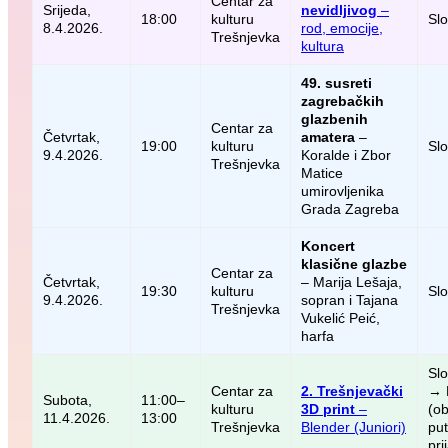
Centar za
Srijeda,
nevidljivog
–
18:00
kulturu
Sl
8.4.2026.
rod, emocije,
Trešnjevka
kultura
49. susreti
zagrebačkih
glazbenih
Centar za
Četvrtak,
amatera
–
19:00
kulturu
Sl
9.4.2026.
Koralde i Zbor
Trešnjevka
Matice
umirovljenika
Grada Zagreba
Koncert
klasične glazbe
Centar za
Četvrtak,
– Marija Lešaja,
19:30
kulturu
Sl
9.4.2026.
sopran i Tajana
Trešnjevka
Vukelić Peić,
harfa
Sl
Centar za
2. Trešnjevački
→ 
Subota,
11:00–
kulturu
3D print
–
(o
11.4.2026.
13:00
Trešnjevka
Blender (Juniori)
pu
pri