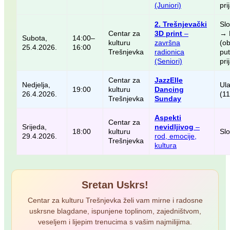
(Juniori)
pri
2. Trešnjevački
Sl
Centar za
3D print
–
→ 
Subota,
14:00–
kulturu
završna
(o
25.4.2026.
16:00
Trešnjevka
radionica
pu
(Seniori)
pri
Centar za
JazzElle
Nedjelja,
Ul
19:00
kulturu
Dancing
26.4.2026.
(11
Trešnjevka
Sunday
Aspekti
Centar za
Srijeda,
nevidljivog
–
18:00
kulturu
Sl
29.4.2026.
rod, emocije,
Trešnjevka
kultura
Sretan Uskrs!
Centar za kulturu Trešnjevka želi vam mirne i radosne
uskrsne blagdane, ispunjene toplinom, zajedništvom,
veseljem i lijepim trenucima s vašim najmilijima.