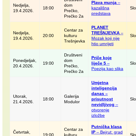
Plava munja
–
Nedjelja,
dom
18:00
kazališna
Sl
19.4.2026.
Prečko,
predstava
Prečko 2a
PLANET
Centar za
Nedjelja,
TREŠNJEVKA
–
20:00
kulturu
Sl
19.4.2026.
Mozak koji nije
Trešnjevka
htio umrijeti
Društveni
Priče koje
Ponedjeljak,
dom
19:00
liječe 5
–
Sl
20.4.2026.
Prečko,
Poezija kao slika
Prečko 2a
Umjetna
inteligencija
danas –
Utorak,
Galerija
18:00
prisutnost
Sl
21.4.2026.
Modulor
nevidljivog
–
otvorenje
izložbe
Putnička klasa
Centar za
Četvrtak,
IP
– Bejrut: grad
19:00
kulturu
Sl