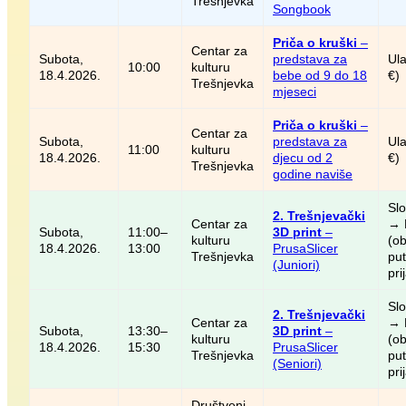
Trešnjevka
Songbook
Priča o kruški
–
Centar za
Subota,
predstava za
Ula
10:00
kulturu
18.4.2026.
bebe od 9 do 18
€)
Trešnjevka
mjeseci
Priča o kruški
–
Centar za
Subota,
predstava za
Ula
11:00
kulturu
18.4.2026.
djecu od 2
€)
Trešnjevka
godine naviše
Sl
2. Trešnjevački
Centar za
→ 
Subota,
11:00–
3D print
–
kulturu
(o
18.4.2026.
13:00
PrusaSlicer
Trešnjevka
pu
(Juniori)
pri
Sl
2. Trešnjevački
Centar za
→ 
Subota,
13:30–
3D print
–
kulturu
(o
18.4.2026.
15:30
PrusaSlicer
Trešnjevka
pu
(Seniori)
pri
Društveni