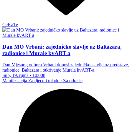
CeKaTe
Dan MO Vrbani: zajedničko slavlje uz Baltazara,
radionice i Murale kvART-a
Dan Mjesnog odbora Vrbani donosi zajedničko slavlje uz predstave,
radionice, Baltazara i otkrivanje Murala kvART-a.
Sub, 19. rujna
·
10:00h
Manifestacija
Za djecu i mlade · Za odrasle