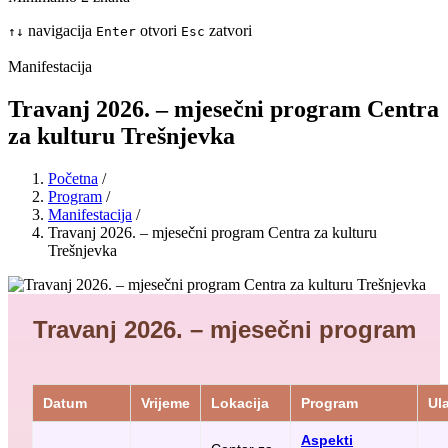
navigacija
otvori
zatvori
↑
↓
Enter
Esc
Manifestacija
Travanj 2026. – mjesečni program Centra
za kulturu Trešnjevka
Početna
/
Program
/
Manifestacija
/
Travanj 2026. – mjesečni program Centra za kulturu
Trešnjevka
Travanj 2026. – mjesečni program
Datum
Vrijeme
Lokacija
Program
Ul
Aspekti