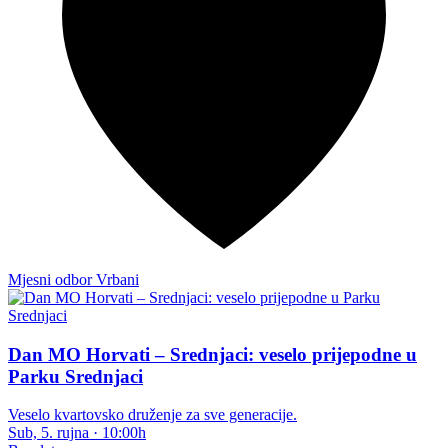
Mjesni odbor Vrbani
Dan MO Horvati – Srednjaci: veselo prijepodne u
Parku Srednjaci
Veselo kvartovsko druženje za sve generacije.
Sub, 5. rujna
·
10:00h