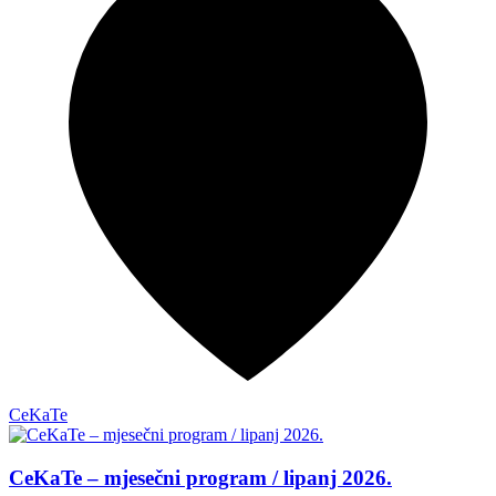
CeKaTe
CeKaTe – mjesečni program / lipanj 2026.