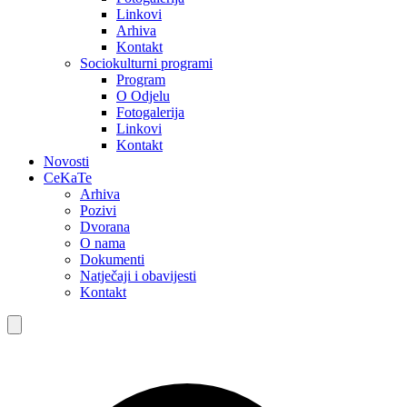
Linkovi
Arhiva
Kontakt
Sociokulturni programi
Program
O Odjelu
Fotogalerija
Linkovi
Kontakt
Novosti
CeKaTe
Arhiva
Pozivi
Dvorana
O nama
Dokumenti
Natječaji i obavijesti
Kontakt