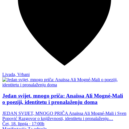
Livada, Vrbani
Jedan svijet, mnogo priča: Anaïssa Ali Mogné-Mali
o poeziji, identitetu i pronalaženju doma
JEDAN SVIJET, MNOGO PRIČA Anaïssa Ali Mogné-Mali i Sven
Popović Razgovor o književnosti, identitetu i pronalaženju…
Čet, 18. lipnja
·
17:00h
Manifestacija
Za odrasle