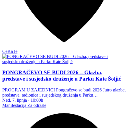
CeKaTe
PONGRAČEVO SE BUDI 2026 – Glazba,
predstave i susjedsko druženje u Parku Kate Šoljić
PROGRAM U ZAJEDNICI Pongračevo se budi 2026 Jutro glazbe,
predstava, radionica i susjedskog druženja u Parku…
Ned, 7. lipnja
·
10:00h
Manifestacija
Za odrasle