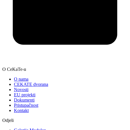
O CeKaTe-u
O nama
CEKATE dvorana
Novosti
EU projekti
Dokumenti
Pristupačnost
Kontakt
Odjeli