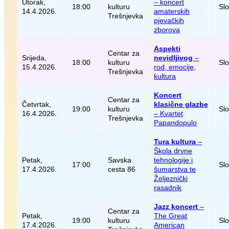
Utorak,
– koncert
18:00
kulturu
Sl
14.4.2026.
amaterskih
Trešnjevka
pjevačkih
zborova
Aspekti
Centar za
Srijeda,
nevidljivog
–
18:00
kulturu
Sl
15.4.2026.
rod, emocije,
Trešnjevka
kultura
Koncert
Centar za
Četvrtak,
klasične glazbe
19:00
kulturu
Sl
16.4.2026.
– Kvartet
Trešnjevka
Papandopulo
Tura kultura
–
Škola drvne
Petak,
Savska
tehnologije i
17:00
Sl
17.4.2026.
cesta 86
šumarstva te
Željeznički
rasadnik
Jazz koncert
–
Centar za
Petak,
The Great
19:00
kulturu
Sl
17.4.2026.
American