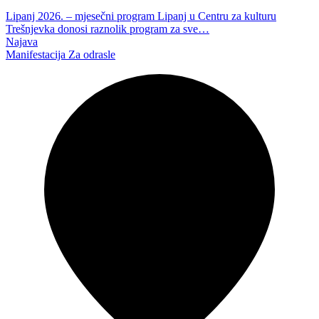
Lipanj 2026. – mjesečni program Lipanj u Centru za kulturu
Trešnjevka donosi raznolik program za sve…
Najava
Manifestacija
Za odrasle