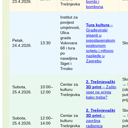
23.4.2026.
bombi i
Trešnjevka
bombona
Institut za
povijest
Tura kultura
–
umjetnosti,
Građevinski
Ulica
giganti u
grada
Petak,
jugoslavenskom
13:30
Vukovara
Sl
24.4.2026.
poslovnom
68 i tura
svijetu i njihovo
po
nasljeđe u
naseljima
Zagrebu
Siget i
Trnsko
Sl
2. Trešnjevački
Centar za
→ 
Subota,
10:00–
3D print
– Zašto
kulturu
(o
25.4.2026.
12:00
opet ne printa
Trešnjevka
pu
kako treba?
pri
2. Trešnjevački
Sl
Centar za
3D print
–
→ 
Subota,
12:00–
kulturu
završna
(o
25.4.2026.
14:00
Trešnjevka
radionica
pu