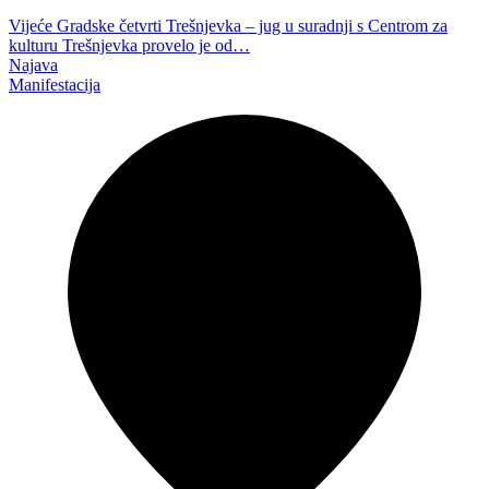
Vijeće Gradske četvrti Trešnjevka – jug u suradnji s Centrom za
kulturu Trešnjevka provelo je od…
Najava
Manifestacija