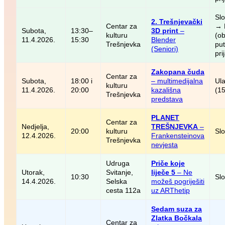
Sl
2. Trešnjevački
Centar za
→ 
Subota,
13:30–
3D print
–
kulturu
(o
11.4.2026.
15:30
Blender
Trešnjevka
pu
(Seniori)
pri
Zakopana čuda
Centar za
Subota,
18:00 i
– multimedijalna
Ul
kulturu
11.4.2026.
20:00
kazališna
(15
Trešnjevka
predstava
PLANET
Centar za
Nedjelja,
TREŠNJEVKA
–
20:00
kulturu
Sl
12.4.2026.
Frankensteinova
Trešnjevka
nevjesta
Udruga
Priče koje
Utorak,
Svitanje,
liječe 5
– Ne
10:30
Sl
14.4.2026.
Selska
možeš pogriješiti
cesta 112a
uz ARThetip
Sedam suza za
Zlatka Bočkala
Centar za