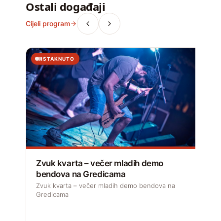
Ostali događaji
Cijeli program
ISTAKNUTO
Zvuk kvarta – večer mladih demo
R
bendova na Gredicama
Zvuk kvarta – večer mladih demo bendova na
R
Gredicama
h
A