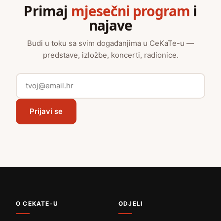
Primaj
mjesečni program
i
najave
Budi u toku sa svim događanjima u CeKaTe-u —
predstave, izložbe, koncerti, radionice.
Prijavi se
O CEKATE-U
ODJELI