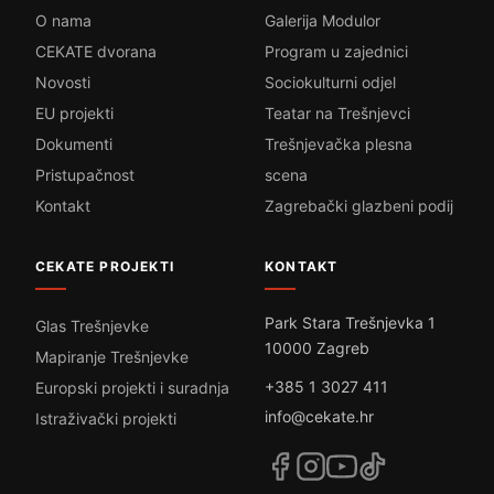
O nama
Galerija Modulor
CEKATE dvorana
Program u zajednici
Novosti
Sociokulturni odjel
EU projekti
Teatar na Trešnjevci
Dokumenti
Trešnjevačka plesna
Pristupačnost
scena
Kontakt
Zagrebački glazbeni podij
CEKATE PROJEKTI
KONTAKT
Park Stara Trešnjevka 1
Glas Trešnjevke
10000 Zagreb
Mapiranje Trešnjevke
+385 1 3027 411
Europski projekti i suradnja
info@cekate.hr
Istraživački projekti