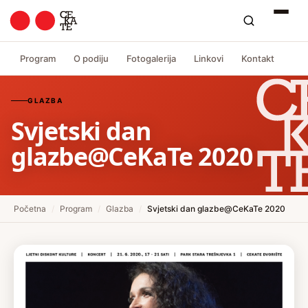
Program
O podiju
Fotogalerija
Linkovi
Kontakt
GLAZBA
Svjetski dan
glazbe@CeKaTe 2020
Početna
/
Program
/
Glazba
/
Svjetski dan glazbe@CeKaTe 2020