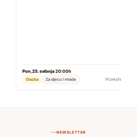
Pon, 25. svibnja
20:00h
2
·
Glazba
Za djecu i mlade
CeKaTe
NEWSLETTER