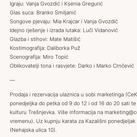
Igraju: Vanja Gvozdić i Ksenia Gregurić
Glas suca: Branko Smiljanić
Songove pjevaju: Mia Krajcar i Vanja Gvozdić
Idejno rješenje i izrada lutaka: Luči Vidanović
Glazba i stihovi: Mate Matišić
Kostimografija: Daliborka Puž
Scenografija: Miro Topić
Oblikovatelji tona i rasvjete: Darko i Marko Crnčević
—
Prodaja i rezervacija ulaznica u sobi marketinga (Ce
ponedjeljka do petka od 9 do 12 i od 16 do 20 sati t
kulturu Trešnjevka. Više informacija na marketing@c
vremenu). Uz kupnju karata za Kazališni ponedjeljak
(Nehajska ulica 10).