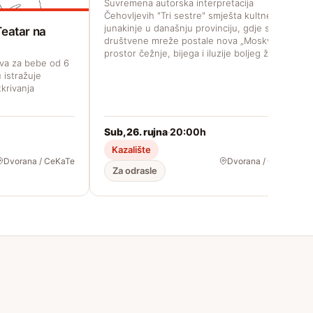
Suvremena autorska interpretacija
Čehovljevih "Tri sestre" smješta kultne
junakinje u današnju provinciju, gdje su
Teatar na
društvene mreže postale nova „Moskva“,
prostor čežnje, bijega i iluzije boljeg života.
ava za bebe od 6
 istražuje
tkrivanja
Sub, 26. rujna
20:00h
·
Kazalište
Dvorana / CeKaTe
Dvorana / CeKaTe
Za odrasle