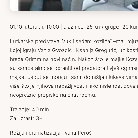
01.10. utorak u 10.00 | ulaznice: 25 kn / grupe: 20 ku
Lutkarska predstava „Vuk i sedam kozlića“ –mali mjuz
kojoj igraju Vanja Gvozdić i Ksenija Gregurić, uz ko
braće Grimm na novi način. Nakon što je majka Koza m
su samostalno se obraniti od predatora i vještog ma
majke, usput se moraju i sami domišljati lukavstvima
više što je njihova nepažljivost i lakomislenost dov
neoprezne prepiske na chat roomu.
Trajanje: 40 min
Za uzrast: 3+
Režija i dramatizacija: Ivana Peroš