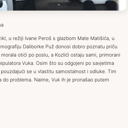
na
ikl, u režiji Ivane Peroš s glazbom Mate Matišića, u
stimografiju Daliborke Puž donosi dobro poznatu priču
orala otići po poslu, a Kozlići ostaju sami, primorani
nipulatora Vuka. Osim što su odgojeni po savjetima
 pouzdajući se u vlastitu samostalnost i odluke. Tim
ela do problema. Naime, Vuk ih je pronašao putem