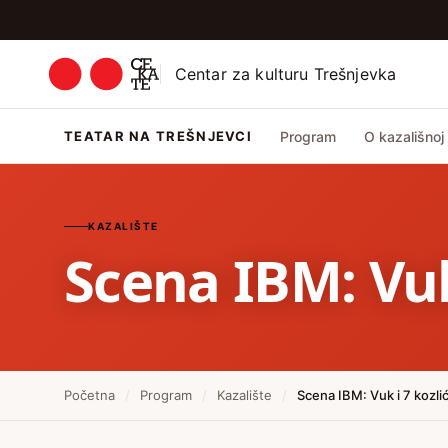
Centar za kulturu Trešnjevka
TEATAR NA TREŠNJEVCI
Program
O kazališnoj 
KAZALIŠTE
Scena IBM: Vuk
Početna
/
Program
/
Kazalište
/
Scena IBM: Vuk i 7 kozli