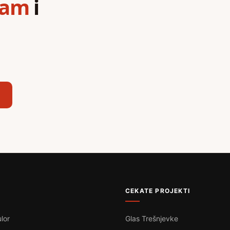
ram
i
,
CEKATE PROJEKTI
lor
Glas Trešnjevke