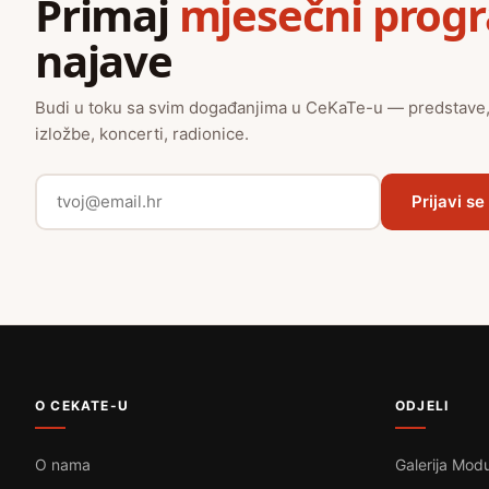
Primaj
mjesečni prog
najave
Budi u toku sa svim događanjima u CeKaTe-u — predstave
izložbe, koncerti, radionice.
Prijavi se
O CEKATE-U
ODJELI
O nama
Galerija Modu