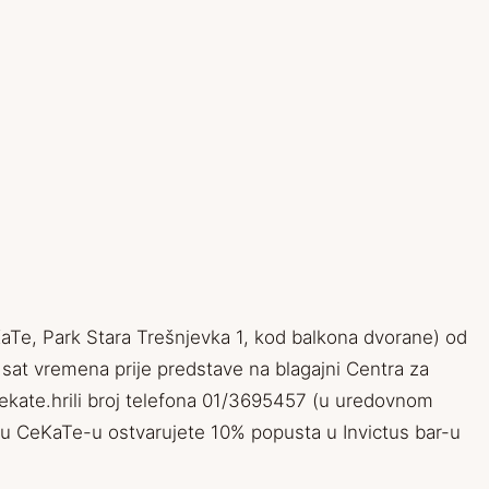
KaTe, Park Stara Trešnjevka 1, kod balkona dvorane) od
e sat vremena prije predstave na blagajni Centra za
ekate.hrili broj telefona 01/3695457 (u uredovnom
 u CeKaTe-u ostvarujete 10% popusta u Invictus bar-u