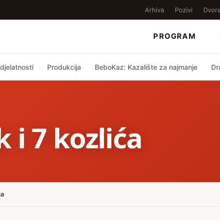
Arhiva
Pozivi
Dvor
PROGRAM
djelatnosti
Produkcija
BeboKaz: Kazalište za najmanje
Dr
 i 7 kozlića
ća