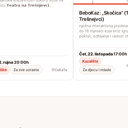
 𝗧𝗲𝗮𝘁𝗿𝗮 𝗻𝗮 𝗧𝗿𝗲𝘀̌𝗻𝗷𝗲𝘃𝗰𝗶.…
BeboKaz: „Skočica“ (
Trešnejvci)
nježna interaktivna predst
do 18 mjeseci koja kroz igru
pokret, odbijanje i radost o
Čet, 22. listopada
17:00h
·
Kazalište
2. rujna
20:00h
·
ište
Za sve uzraste
Za djecu i mlade
CeKaTe