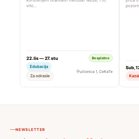
vrlo…
pozornicu
22. lis — 27. stu
Besplatno
Edukacija
Sub, 1
učionica 1, CeKaTe
Za odrasle
Kazal
NEWSLETTER