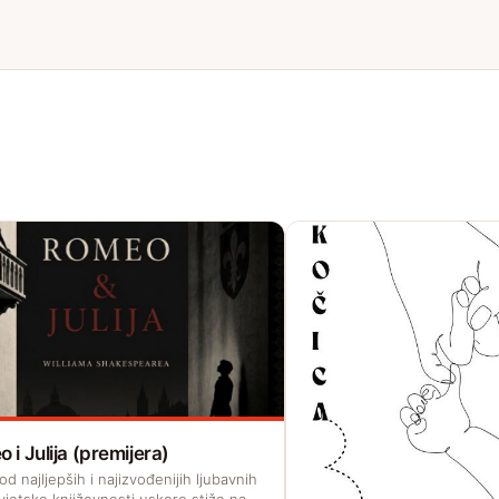
 i Julija (premijera)
d najljepših i najizvođenijih ljubavnih
vjetske književnosti uskoro stiže na