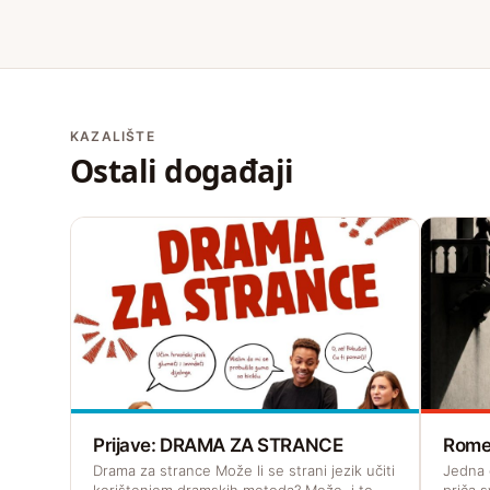
KAZALIŠTE
Ostali događaji
Prijave: DRAMA ZA STRANCE
Romeo
Drama za strance Može li se strani jezik učiti
Jedna o
korištenjem dramskih metoda? Može, i to
priča s