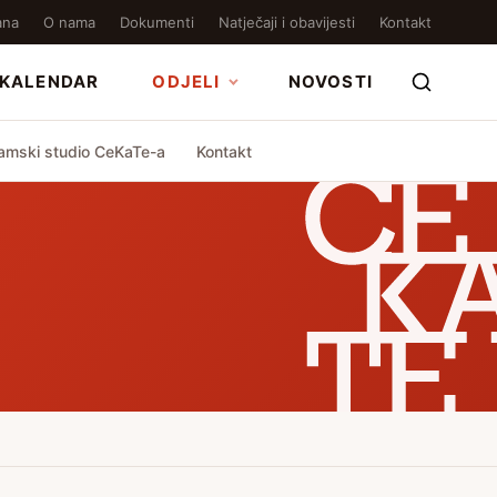
ana
O nama
Dokumenti
Natječaji i obavijesti
Kontakt
KALENDAR
ODJELI
NOVOSTI
amski studio CeKaTe-a
Kontakt