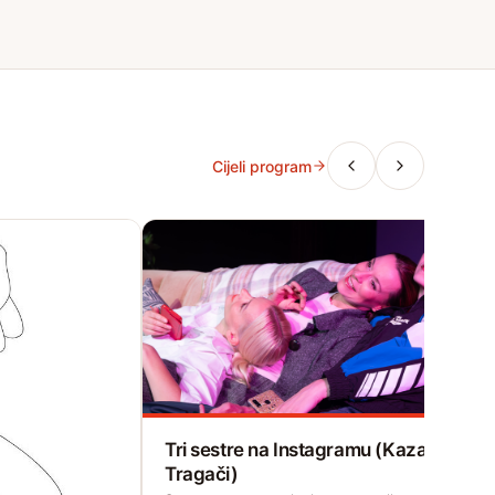
Cijeli program
Tri sestre na Instagramu (Kazalište
Tragači)