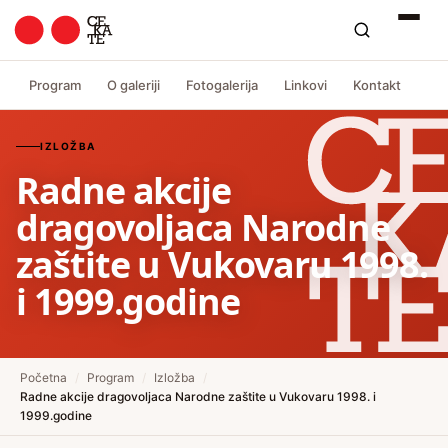
Program
O galeriji
Fotogalerija
Linkovi
Kontakt
IZLOŽBA
Radne akcije
dragovoljaca Narodne
zaštite u Vukovaru 1998.
i 1999.godine
Početna
/
Program
/
Izložba
/
Radne akcije dragovoljaca Narodne zaštite u Vukovaru 1998. i
1999.godine