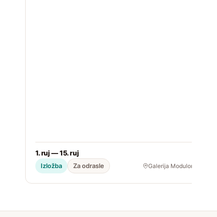
1. ruj — 15. ruj
2
Izložba
Za odrasle
Galerija Modulor