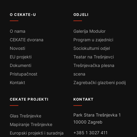
O CEKATE-U
ODJELI
O nama
Galerija Modulor
CEKATE dvorana
Program u zajednici
Novosti
Sociokulturni odjel
EU projekti
Teatar na Trešnjevci
Dokumenti
Trešnjevačka plesna
Pristupačnost
scena
Kontakt
Zagrebački glazbeni podij
CEKATE PROJEKTI
KONTAKT
Park Stara Trešnjevka 1
Glas Trešnjevke
10000 Zagreb
Mapiranje Trešnjevke
+385 1 3027 411
Europski projekti i suradnja