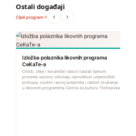
Ostali događaji
Cijeli program
Izložba polaznika likovnih programa
CeKaTe-a
Crteži, slike i keramički radovi nastali tijekom
protekle sezone otkrivaju raznolikost umjetničkih
pristupa, osobni razvoj polaznika i radost stvaranja
u likovnim programima Centra za kulturu Trešnjevka.
V
f
u