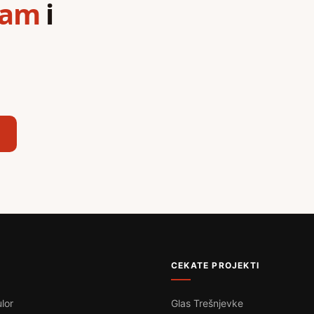
ram
i
,
CEKATE PROJEKTI
lor
Glas Trešnjevke