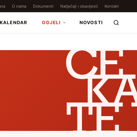
ana
O nama
Dokumenti
Natječaji i obavijesti
Kontakt
KALENDAR
ODJELI
NOVOSTI