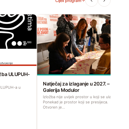
Cijeli program
zložba ULUPUH-
Natječaj za izlaganje u 2027. –
a ULUPUH-a u
Galerija Modulor
Izložba nije uvijek prostor u koji se ulazi.
Ponekad je prostor koji se presijeca.
Otvoren je…