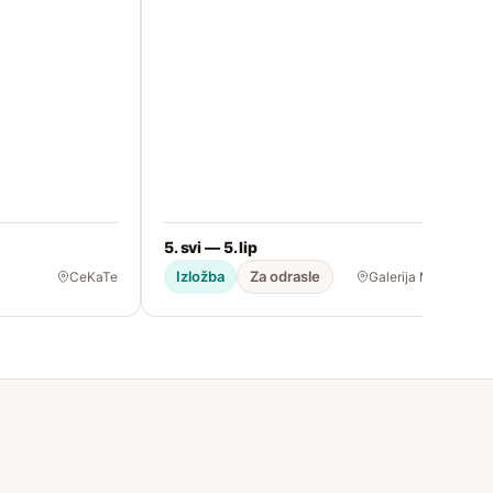
5. svi — 5. lip
Izložba
Za odrasle
CeKaTe
Galerija Modulor