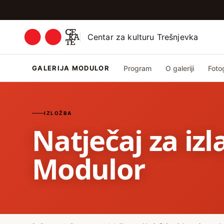
Centar za kulturu Trešnjevka
GALERIJA MODULOR
Program
O galeriji
Fotog
IZLOŽBA
Natječaj za izl
Modulor