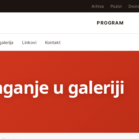
Arhiva
Pozivi
Dvor
PROGRAM
alerija
Linkovi
Kontakt
aganje u galeriji