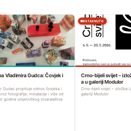
ISTAKNUTO
ba Vladimira Gudca: Čovjek i
Crno-bijeli svijet – i
a u galeriji Modulor
ir Gudac propituje odnos čovjeka i
Crno-bijeli svijet – izložb
roz fotografije, instalacije i više od
galeriji Modulor
t godina umjetničkog stvaralaštva.