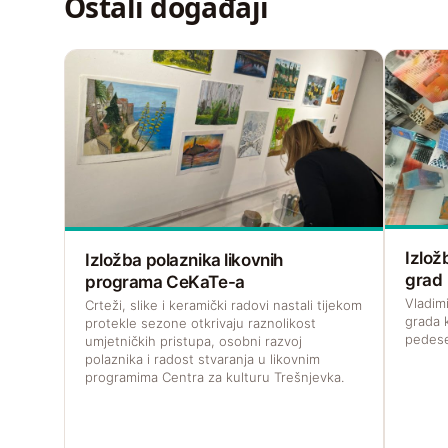
Ostali događaji
Izlož
Izložba polaznika likovnih
grad
programa CeKaTe-a
Vladim
Crteži, slike i keramički radovi nastali tijekom
grada k
protekle sezone otkrivaju raznolikost
pedese
umjetničkih pristupa, osobni razvoj
polaznika i radost stvaranja u likovnim
programima Centra za kulturu Trešnjevka.