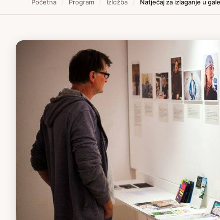
Početna
/
Program
/
Izložba
/
Natječaj za izlaganje u gal