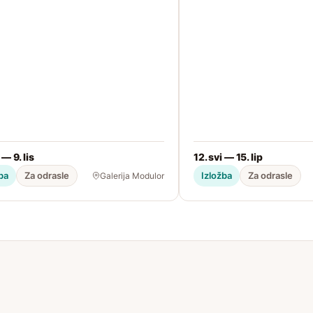
 — 9. lis
12. svi — 15. lip
ba
Za odrasle
Izložba
Za odrasle
Galerija Modulor