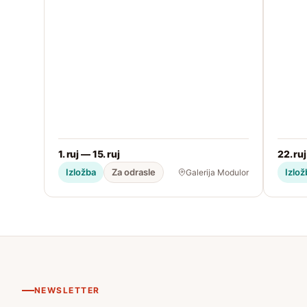
1. ruj — 15. ruj
22. ruj
Izložba
Za odrasle
Izlož
Galerija Modulor
NEWSLETTER