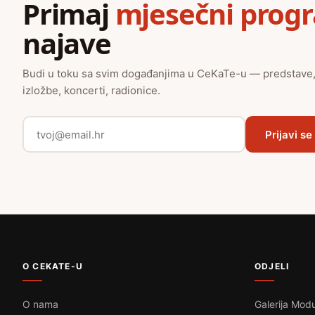
Primaj
mjesečni prog
najave
Budi u toku sa svim događanjima u CeKaTe-u — predstave
izložbe, koncerti, radionice.
Prijavi se
O CEKATE-U
ODJELI
O nama
Galerija Modu