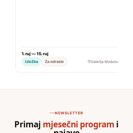
1. ruj — 15. ruj
2
Izložba
Za odrasle
Galerija Modulor
NEWSLETTER
Primaj
mjesečni program
i
najave