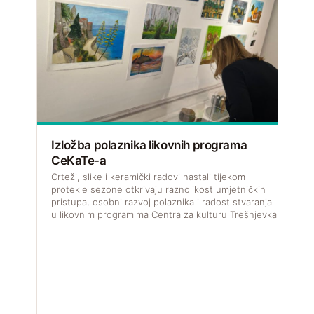
Izložba polaznika likovnih programa
CeKaTe-a
V
f
Crteži, slike i keramički radovi nastali tijekom
u
protekle sezone otkrivaju raznolikost umjetničkih
pristupa, osobni razvoj polaznika i radost stvaranja
u likovnim programima Centra za kulturu Trešnjevka.