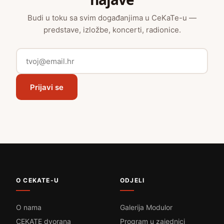
Budi u toku sa svim događanjima u CeKaTe-u —
predstave, izložbe, koncerti, radionice.
Prijavi se
O CEKATE-U
ODJELI
O nama
Galerija Modulor
CEKATE dvorana
Program u zajednici