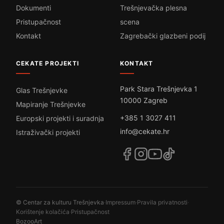
Dokumenti
Trešnjevačka plesna
Pristupačnost
scena
Kontakt
Zagrebački glazbeni podij
CEKATE PROJEKTI
KONTAKT
Park Stara Trešnjevka 1
Glas Trešnjevke
10000 Zagreb
Mapiranje Trešnjevke
+385 1 3027 411
Europski projekti i suradnja
info@cekate.hr
Istraživački projekti
© Centar za kulturu Trešnjevka
·
Impressum
·
Pravila privatnosti
·
Korištenje kolačića
·
Pristupačnost
BozooArt