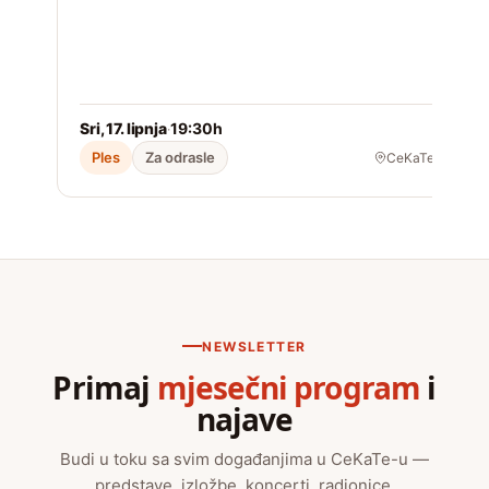
Sri, 17. lipnja
19:30h
S
·
Ples
Za odrasle
CeKaTe
NEWSLETTER
Primaj
mjesečni program
i
najave
Budi u toku sa svim događanjima u CeKaTe-u —
predstave, izložbe, koncerti, radionice.