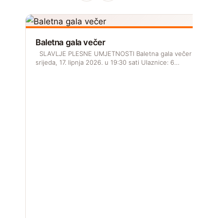
Baletna gala večer
SLAVLJE PLESNE UMJETNOSTI Baletna gala večer
srijeda, 17. lipnja 2026. u 19:30 sati Ulaznice: 6…
2
P
g