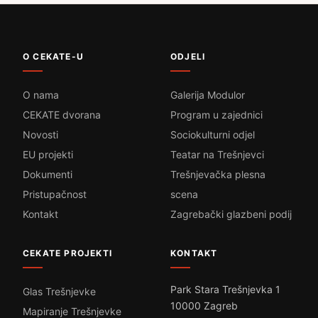
O CEKATE-U
ODJELI
O nama
Galerija Modulor
CEKATE dvorana
Program u zajednici
Novosti
Sociokulturni odjel
EU projekti
Teatar na Trešnjevci
Dokumenti
Trešnjevačka plesna
Pristupačnost
scena
Kontakt
Zagrebački glazbeni podij
CEKATE PROJEKTI
KONTAKT
Park Stara Trešnjevka 1
Glas Trešnjevke
10000 Zagreb
Mapiranje Trešnjevke