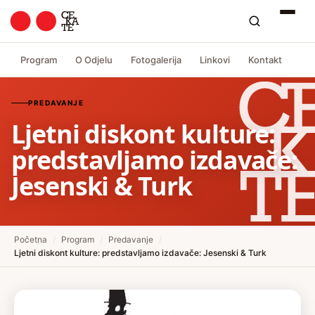
Program
O Odjelu
Fotogalerija
Linkovi
Kontakt
PREDAVANJE
Ljetni diskont kulture:
predstavljamo izdavače:
Jesenski & Turk
Početna
/
Program
/
Predavanje
/
Ljetni diskont kulture: predstavljamo izdavače: Jesenski & Turk