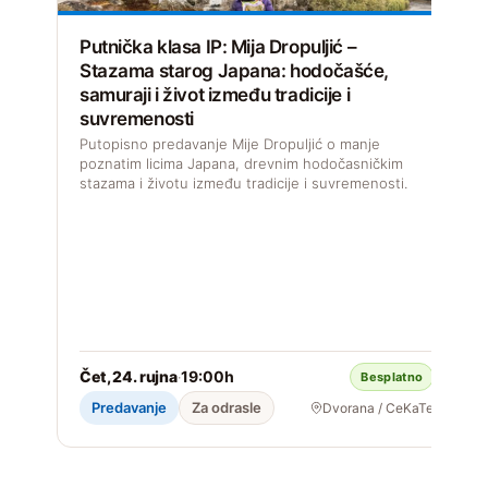
Putnička klasa IP: Mija Dropuljić –
Stazama starog Japana: hodočašće,
samuraji i život između tradicije i
suvremenosti
I
I
Putopisno predavanje Mije Dropuljić o manje
p
poznatim licima Japana, drevnim hodočasničkim
stazama i životu između tradicije i suvremenosti.
Čet, 24. rujna
19:00h
·
Besplatno
2
Predavanje
Za odrasle
Dvorana / CeKaTe