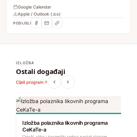
Google Calendar
Apple / Outlook (.ics)
PODIJELI
IZLOŽBA
Ostali događaji
Cijeli program
Izložba polaznika likovnih programa
CeKaTe-a
Crteži, slike i keramički radovi nastali tijekom