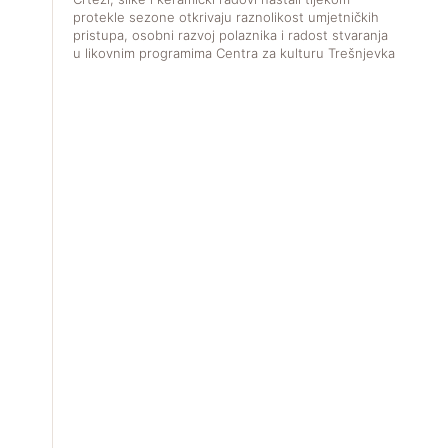
protekle sezone otkrivaju raznolikost umjetničkih
pristupa, osobni razvoj polaznika i radost stvaranja
u likovnim programima Centra za kulturu Trešnjevka.
V
f
u