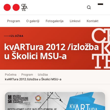
Program
O galeriji
Fotogalerija
Linkovi
Kontakt
IZLOŽBA
kvARTura 2012 /izložba
u Školici MSU-a
Početna
/
Program
/
Izložba
/
kvARTura 2012 /izložba u Školici MSU-a