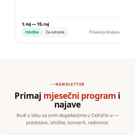
1. ruj — 15. ruj
2
Izložba
Za odrasle
Galerija Modulor
NEWSLETTER
Primaj
mjesečni program
i
najave
Budi u toku sa svim događanjima u CeKaTe-u —
predstave, izložbe, koncerti, radionice.