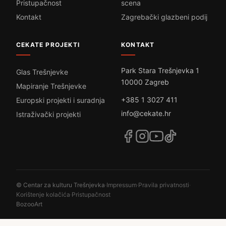
Pristupačnost
scena
Kontakt
Zagrebački glazbeni podij
CEKATE PROJEKTI
KONTAKT
Park Stara Trešnjevka 1
Glas Trešnjevke
10000 Zagreb
Mapiranje Trešnjevke
+385 1 3027 411
Europski projekti i suradnja
info@cekate.hr
Istraživački projekti
© Centar za kulturu Trešnjevka
·
Impressum
·
Pravila privatnosti
·
Korištenje kolačića
·
Pristupačnost
BozooArt