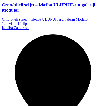
Crno-bijeli svijet – izložba ULUPUH-a u galeriji
Modulor
Crno-bijeli svijet – izložba ULUPUH-a u galeriji Modulor
12. svi — 15. lip
Izložba
Za odrasle