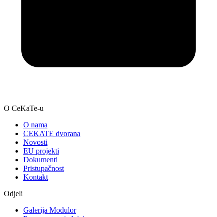
O CeKaTe-u
O nama
CEKATE dvorana
Novosti
EU projekti
Dokumenti
Pristupačnost
Kontakt
Odjeli
Galerija Modulor