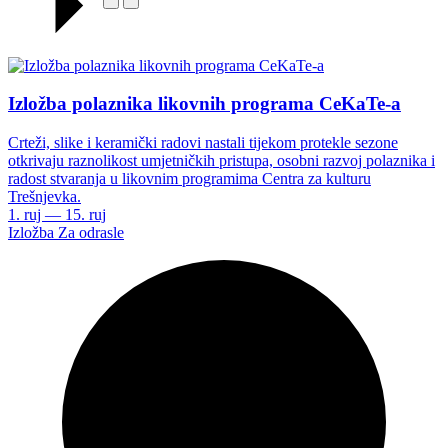
Izložba polaznika likovnih programa CeKaTe-a
Crteži, slike i keramički radovi nastali tijekom protekle sezone
otkrivaju raznolikost umjetničkih pristupa, osobni razvoj polaznika i
radost stvaranja u likovnim programima Centra za kulturu
Trešnjevka.
1. ruj — 15. ruj
Izložba
Za odrasle