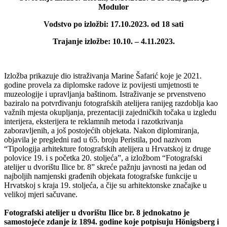
Modulor
Vodstvo po izložbi: 17.10.2023. od 18 sati
Trajanje izložbe: 10.10. – 4.11.2023.
Izložba prikazuje dio istraživanja Marine Šafarić koje je 2021.
godine provela za diplomske radove iz povijesti umjetnosti te
muzeologije i upravljanja baštinom. Istraživanje se prvenstveno
baziralo na potvrđivanju fotografskih atelijera ranijeg razdoblja kao
važnih mjesta okupljanja, prezentaciji zajedničkih točaka u izgledu
interijera, eksterijera te reklamnih metoda i razotkrivanja
zaboravljenih, a još postojećih objekata. Nakon diplomiranja,
objavila je pregledni rad u 65. broju Peristila, pod nazivom
“Tipologija arhitekture fotografskih atelijera u Hrvatskoj iz druge
polovice 19. i s početka 20. stoljeća”, a izložbom “Fotografski
atelijer u dvorištu Ilice br. 8” skreće pažnju javnosti na jedan od
najboljih namjenski građenih objekata fotografske funkcije u
Hrvatskoj s kraja 19. stoljeća, a čije su arhitektonske značajke u
velikoj mjeri sačuvane.
Fotografski atelijer u dvorištu Ilice br. 8 jednokatno je
samostojeće zdanje iz 1894. godine koje potpisuju Hönigsberg i