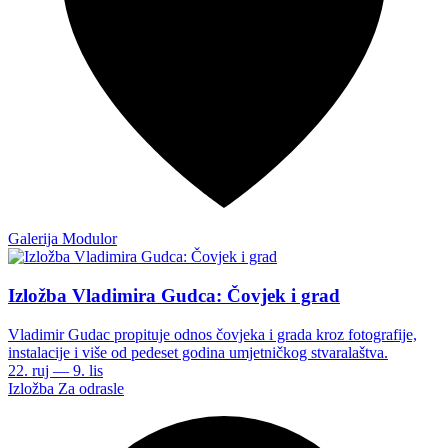
Galerija Modulor
Izložba Vladimira Gudca: Čovjek i grad
Vladimir Gudac propituje odnos čovjeka i grada kroz fotografije,
instalacije i više od pedeset godina umjetničkog stvaralaštva.
22. ruj — 9. lis
Izložba
Za odrasle