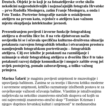
Deutsch. Objekt je to koji je za fotoatelijerske svrhe služio
nekolicini najproduktivnijih i najznačajnijih fotografa Hrvatske
– prvo Rudolfa Mosingera, zatim Franje Mosingera, a onda i
Foto Tonke. Portretne fotografije nastale u ostakljenom
atelijeru na prvom katu, svjedoče o atelijeru kao važnom
mjestu okupljanja intelektualne javnosti.
Prezentiranjem povijesti i izvorne funkcije fotografskog
atelijera u dvorištu Ilice br. 8 na vrlo djelotvoran način
osvijestila bi se i očuvala specifična kulturno-društvena situacija
potaknuta razvojem fotografskih tehnika i otvaranjem prostora
namijenjenih fotografskom portretiranju – fotografskih
atelijera. Cilj ove izložbe je potaknuti na razmišljanje i
uzimanje u obzir fotografskog atelijera u dvorištu Ilice 8 te tako
potaknuti razvoj daljnje komunikacije i moguće zaštite ovog još
uvijek postojećeg, pomalo zaboravljenog, a toliko važnog
primjera
.
Marina Šafarić
je magistra povijesti umjetnosti te muzeologije i
upravljanja baštinom. Zanima se za teoriju i likovnu kritiku moderne
i suvremene umjetnosti, kritičko razmatranje izložbenih postava te za
osvještavanje važnosti očuvanja baštine. Vlastitim je istraživanjima
sudjelovala na nekoliko znanstveno-stručnih skupova od kojih su
oni najrecentniji znanstveno-stručni skup “Tomislav Krizman i
njegov doprinos hrvatskoj kulturi i umjetnosti” te međunarodna