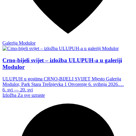
Galerija Modulor
Crno-bijeli svijet – izložba ULUPUH-a u galeriji
Modulor
ULUPUH u gostima CRNO-BIJELI SVIJET Mjesto Galerija
Modulor, Park Stara Trešnjevka 1 Otvorenje 6. svibnja 2026.…
6. svi — 20. svi
Izložba
Za sve uzraste