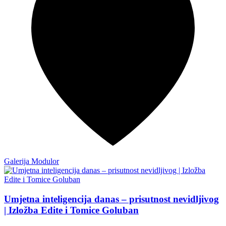
Galerija Modulor
Umjetna inteligencija danas – prisutnost nevidljivog
| Izložba Edite i Tomice Goluban