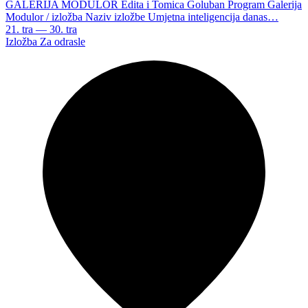
GALERIJA MODULOR Edita i Tomica Goluban Program Galerija
Modulor / izložba Naziv izložbe Umjetna inteligencija danas…
21. tra — 30. tra
Izložba
Za odrasle