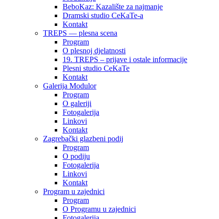
BeboKaz: Kazalište za najmanje
Dramski studio CeKaTe-a
Kontakt
TREPS — plesna scena
Program
O plesnoj djelatnosti
19. TREPS – prijave i ostale informacije
Plesni studio CeKaTe
Kontakt
Galerija Modulor
Program
O galeriji
Fotogalerija
Linkovi
Kontakt
Zagrebački glazbeni podij
Program
O podiju
Fotogalerija
Linkovi
Kontakt
Program u zajednici
Program
O Programu u zajednici
Fotogalerija