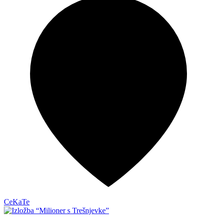
CeKaTe