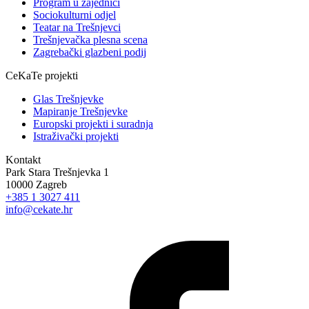
Program u zajednici
Sociokulturni odjel
Teatar na Trešnjevci
Trešnjevačka plesna scena
Zagrebački glazbeni podij
CeKaTe projekti
Glas Trešnjevke
Mapiranje Trešnjevke
Europski projekti i suradnja
Istraživački projekti
Kontakt
Park Stara Trešnjevka 1
10000 Zagreb
+385 1 3027 411
info@cekate.hr