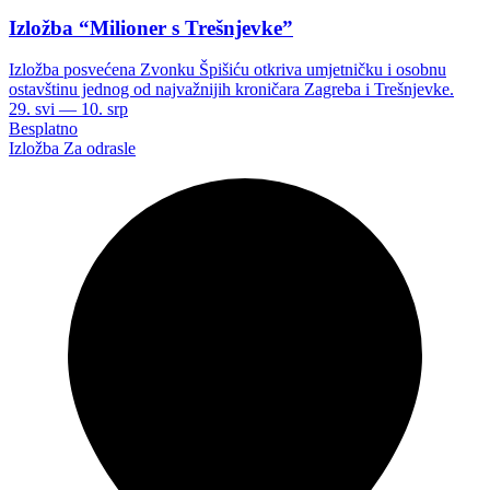
Izložba “Milioner s Trešnjevke”
Izložba posvećena Zvonku Špišiću otkriva umjetničku i osobnu
ostavštinu jednog od najvažnijih kroničara Zagreba i Trešnjevke.
29. svi — 10. srp
Besplatno
Izložba
Za odrasle