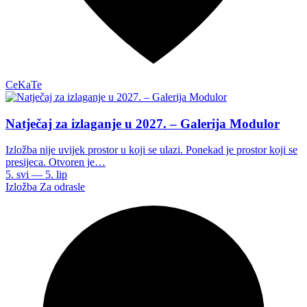
CeKaTe
Natječaj za izlaganje u 2027. – Galerija Modulor
Izložba nije uvijek prostor u koji se ulazi. Ponekad je prostor koji se
presijeca. Otvoren je…
5. svi — 5. lip
Izložba
Za odrasle