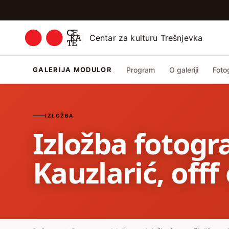
Centar za kulturu Trešnjevka
GALERIJA MODULOR
Program
O galeriji
Fotog
IZLOŽBA
Izložba fotogr
Kauzlarić, offf 