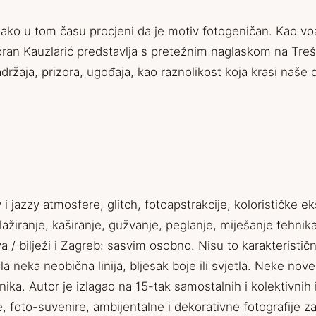
o u tom času procjeni da je motiv fotogeničan. Kao voajer
 Goran Kauzlarić predstavlja s pretežnim naglaskom na Treš
adržaja, prizora, ugođaja, kao raznolikost koja krasi naše 
y i jazzy atmosfere, glitch, fotoapstrakcije, kolorističke e
 (kolažiranje, kaširanje, gužvanje, peglanje, miješanje tehnik
ivljava / bilježi i Zagreb: sasvim osobno. Nisu to karakter
a neka neobična linija, bljesak boje ili svjetla. Neke nov
novnika. Autor je izlagao na 15-tak samostalnih i kolektiv
ije, foto-suvenire, ambijentalne i dekorativne fotografije 