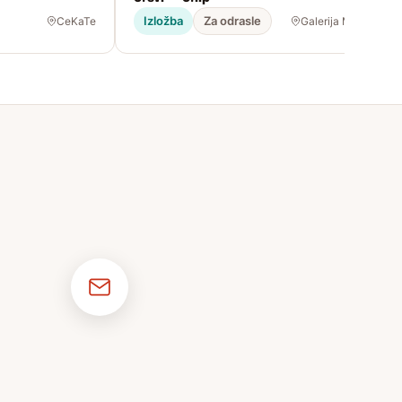
Izložba
Za odrasle
CeKaTe
Galerija Modulor