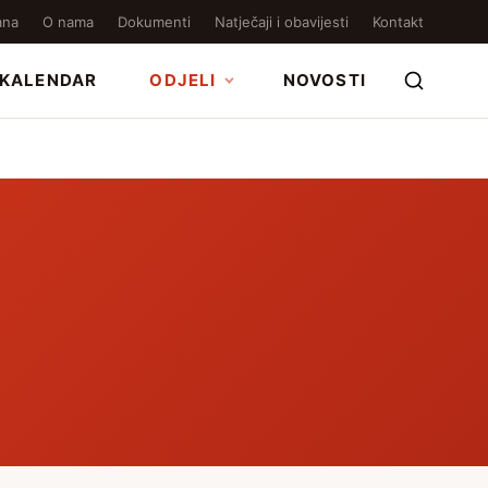
ana
O nama
Dokumenti
Natječaji i obavijesti
Kontakt
KALENDAR
ODJELI
NOVOSTI