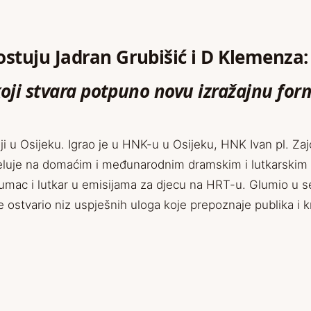
gostuju Jadran Grubišić i D Klemenza
 koji stvara potpuno novu izražajnu fo
i u Osijeku. Igrao je u HNK-u u Osijeku, HNK Ivan pl. Zaj
luje na domaćim i međunarodnim dramskim i lutkarskim fes
lumac i lutkar u emisijama za djecu na HRT-u. Glumio u se
ostvario niz uspješnih uloga koje prepoznaje publika i kr