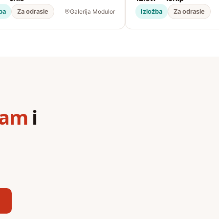
ba
Za odrasle
Izložba
Za odrasle
Galerija Modulor
ram
i
,