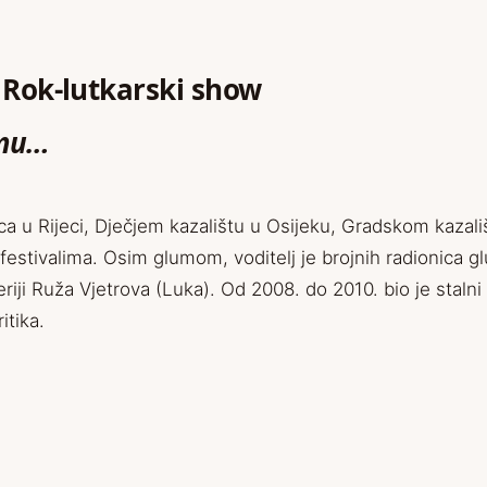
: Rok-lutkarski show
rmu…
ca u Rijeci, Dječjem kazalištu u Osijeku, Gradskom kazali
tivalima. Osim glumom, voditelj je brojnih radionica glu
riji Ruža Vjetrova (Luka). Od 2008. do 2010. bio je stalni
itika.