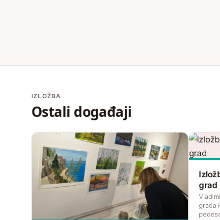
IZLOŽBA
Ostali događaji
Izlož
grad
Vladim
grada k
pedese