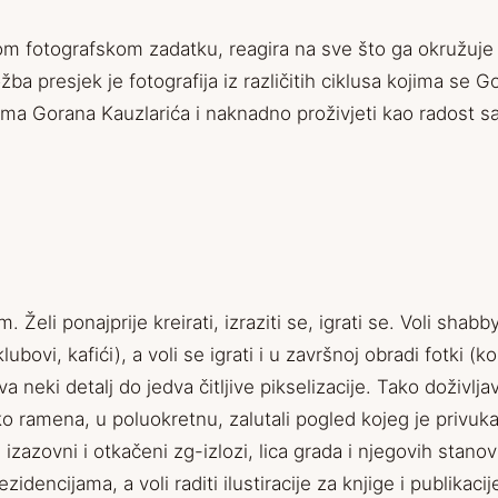
om fotografskom zadatku, reagira na sve što ga okružuje ak
žba presjek je fotografija iz različitih ciklusa kojima se
ijama Gorana Kauzlarića i naknadno proživjeti kao radost s
Želi ponajprije kreirati, izraziti se, igrati se. Voli shabb
, klubovi, kafići), a voli se igrati i u završnoj obradi fotki
ćava neki detalj do jedva čitljive pikselizacije. Tako dož
o ramena, u poluokretnu, zalutali pogled kojeg je privukal
, izazovni i otkačeni zg-izlozi, lica grada i njegovih sta
idencijama, a voli raditi ilustiracije za knjige i publikac