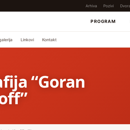
Arhiva
Pozivi
Dvor
PROGRAM
alerija
Linkovi
Kontakt
afija “Goran
off”