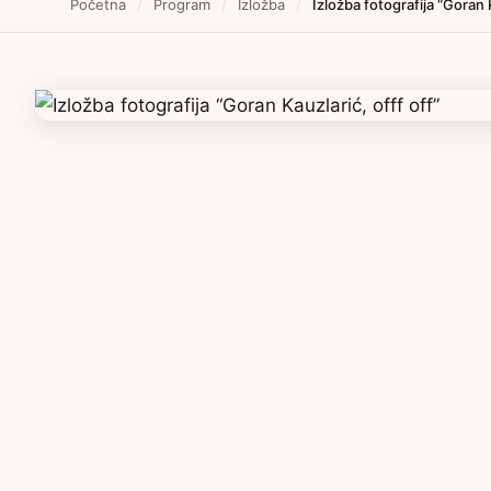
Početna
/
Program
/
Izložba
/
Izložba fotografija “Goran K