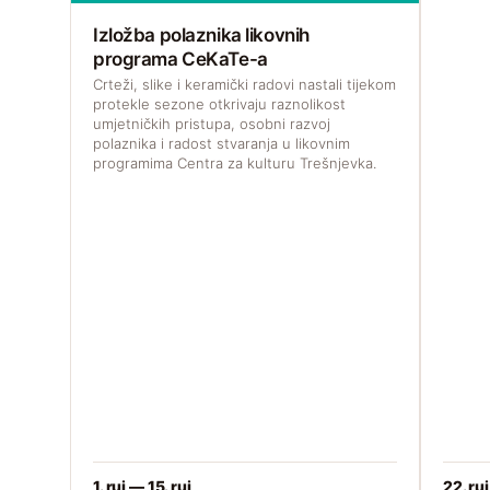
Izložba polaznika likovnih
programa CeKaTe-a
Crteži, slike i keramički radovi nastali tijekom
protekle sezone otkrivaju raznolikost
umjetničkih pristupa, osobni razvoj
polaznika i radost stvaranja u likovnim
programima Centra za kulturu Trešnjevka.
1. ruj — 15. ruj
22. ruj