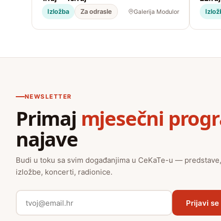
Izložba
Za odrasle
Izlož
Galerija Modulor
NEWSLETTER
Primaj
mjesečni prog
najave
Budi u toku sa svim događanjima u CeKaTe-u — predstave
izložbe, koncerti, radionice.
Prijavi se