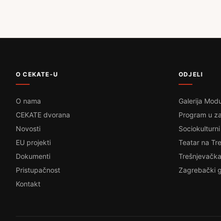
O CEKATE-U
ODJELI
O nama
Galerija Modu
CEKATE dvorana
Program u za
Novosti
Sociokulturni
EU projekti
Teatar na Tre
Dokumenti
Trešnjevačka
Pristupačnost
Zagrebački g
Kontakt