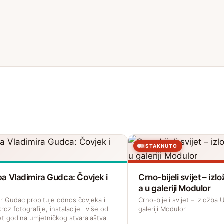
ISTAKNUTO
ba Vladimira Gudca: Čovjek i
Crno-bijeli svijet – i
a u galeriji Modulor
ir Gudac propituje odnos čovjeka i
Crno-bijeli svijet – izložb
roz fotografije, instalacije i više od
galeriji Modulor
t godina umjetničkog stvaralaštva.