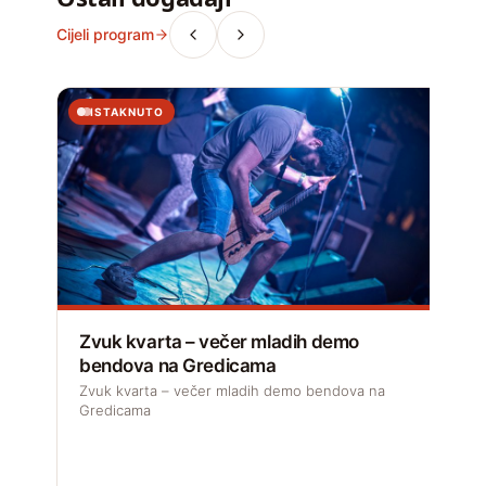
Cijeli program
ISTAKNUTO
Zvuk kvarta – večer mladih demo
R
bendova na Gredicama
Zvuk kvarta – večer mladih demo bendova na
R
Gredicama
h
A