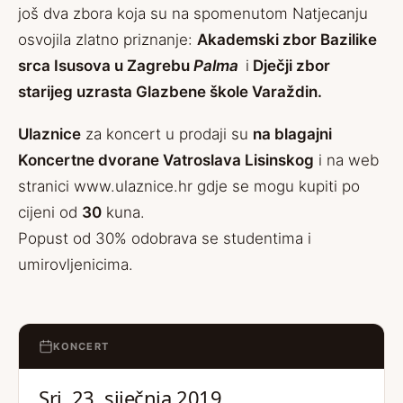
još dva zbora koja su na spomenutom Natjecanju
osvojila zlatno priznanje:
Akademski zbor Bazilike
srca Isusova u Zagrebu
Palma
i
Dječji zbor
starijeg uzrasta Glazbene škole Varaždin.
Ulaznice
za koncert u prodaji su
na blagajni
Koncertne dvorane Vatroslava Lisinskog
i na web
stranici www.ulaznice.hr gdje se mogu kupiti po
cijeni od
30
kuna.
Popust od 30% odobrava se studentima i
umirovljenicima.
KONCERT
Sri, 23. siječnja 2019.