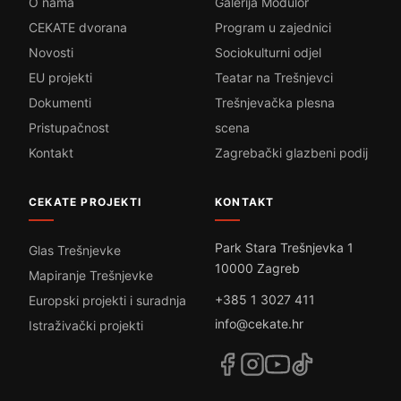
O nama
Galerija Modulor
CEKATE dvorana
Program u zajednici
Novosti
Sociokulturni odjel
EU projekti
Teatar na Trešnjevci
Dokumenti
Trešnjevačka plesna
Pristupačnost
scena
Kontakt
Zagrebački glazbeni podij
CEKATE PROJEKTI
KONTAKT
Park Stara Trešnjevka 1
Glas Trešnjevke
10000 Zagreb
Mapiranje Trešnjevke
+385 1 3027 411
Europski projekti i suradnja
info@cekate.hr
Istraživački projekti