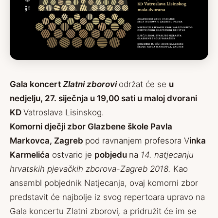
Gala koncert
Zlatni zborovi
održat će se
u
nedjelju, 27. siječnja u 19,00 sati u maloj dvorani
KD
Vatroslava Lisinskog.
Komorni dječji zbor
Glazbene škole Pavla
Markovca,
Zagreb
pod ravnanjem profesora V
inka
Karmelića
ostvario je
pobjedu
na
14. natjecanju
hrvatskih pjevačkih zborova-Zagreb 2018.
Kao
ansambl pobjednik Natjecanja, ovaj komorni zbor
predstavit će najbolje iz svog repertoara upravo na
Gala koncertu Zlatni zborovi
,
a pridružit će im se