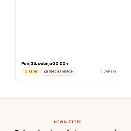
Pon, 25. svibnja
20:00h
2
·
Glazba
Za djecu i mlade
CeKaTe
NEWSLETTER