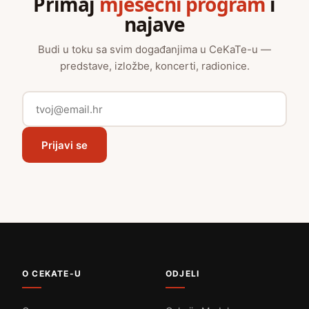
Primaj
mjesečni program
i
najave
Budi u toku sa svim događanjima u CeKaTe-u —
predstave, izložbe, koncerti, radionice.
Prijavi se
O CEKATE-U
ODJELI