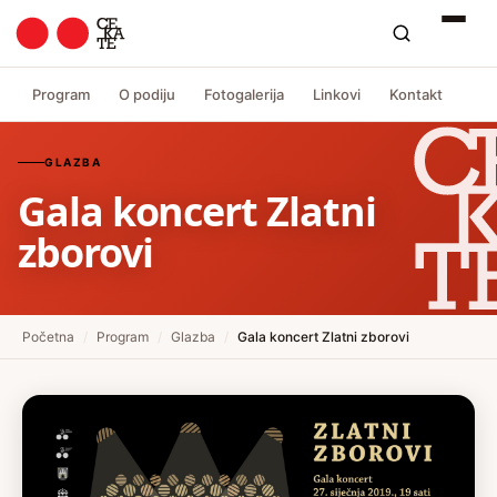
Program
O podiju
Fotogalerija
Linkovi
Kontakt
GLAZBA
Gala koncert Zlatni
zborovi
Početna
/
Program
/
Glazba
/
Gala koncert Zlatni zborovi