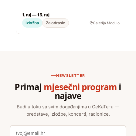
1. ruj — 15. ruj
2
Izložba
Za odrasle
Galerija Modulor
NEWSLETTER
Primaj
mjesečni program
i
najave
Budi u toku sa svim događanjima u CeKaTe-u —
predstave, izložbe, koncerti, radionice.