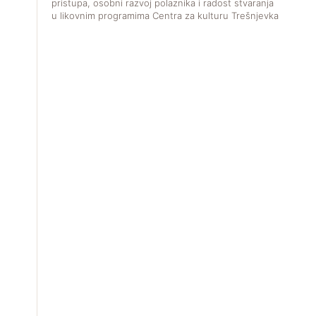
pristupa, osobni razvoj polaznika i radost stvaranja
u likovnim programima Centra za kulturu Trešnjevka.
V
f
u