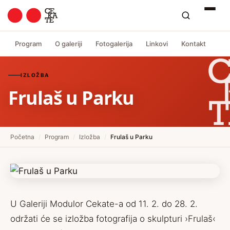
Program
O galeriji
Fotogalerija
Linkovi
Kontakt
IZLOŽBA
Frulaš u Parku
Početna
/
Program
/
Izložba
/
Frulaš u Parku
U Galeriji Modulor Cekate-a od 11. 2. do 28. 2.
održati će se izložba fotografija o skulpturi ›Frulaš‹