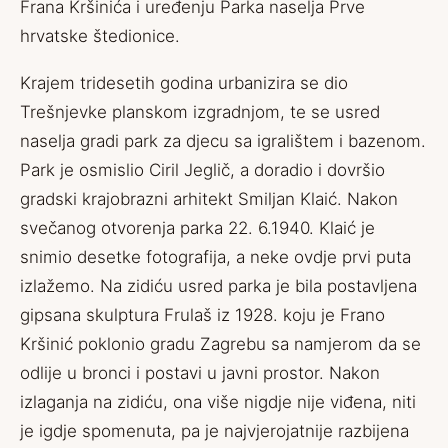
Frana Kršinića i uređenju Parka naselja Prve
hrvatske štedionice.
Krajem tridesetih godina urbanizira se dio
Trešnjevke planskom izgradnjom, te se usred
naselja gradi park za djecu sa igralištem i bazenom.
Park je osmislio Ciril Jeglič, a doradio i dovršio
gradski krajobrazni arhitekt Smiljan Klaić. Nakon
svečanog otvorenja parka 22. 6.1940. Klaić je
snimio desetke fotografija, a neke ovdje prvi puta
izlažemo. Na zidiću usred parka je bila postavljena
gipsana skulptura Frulaš iz 1928. koju je Frano
Kršinić poklonio gradu Zagrebu sa namjerom da se
odlije u bronci i postavi u javni prostor. Nakon
izlaganja na zidiću, ona više nigdje nije viđena, niti
je igdje spomenuta, pa je najvjerojatnije razbijena