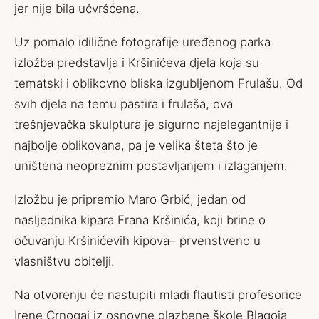
jer nije bila učvršćena.
Uz pomalo idilične fotografije uređenog parka
izložba predstavlja i Kršinićeva djela koja su
tematski i oblikovno bliska izgubljenom Frulašu. Od
svih djela na temu pastira i frulaša, ova
trešnjevačka skulptura je sigurno najelegantnije i
najbolje oblikovana, pa je velika šteta što je
uništena neopreznim postavljanjem i izlaganjem.
Izložbu je pripremio Maro Grbić, jedan od
nasljednika kipara Frana Kršinića, koji brine o
očuvanju Kršinićevih kipova– prvenstveno u
vlasništvu obitelji.
Na otvorenju će nastupiti mladi flautisti profesorice
Irene Crnogaj iz osnovne glazbene škole Blagoja