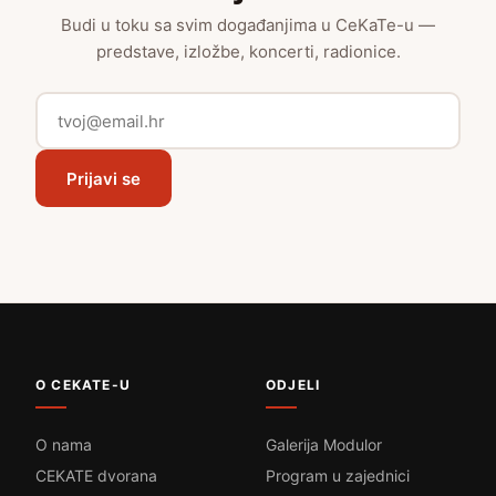
Budi u toku sa svim događanjima u CeKaTe-u —
predstave, izložbe, koncerti, radionice.
Prijavi se
O CEKATE-U
ODJELI
O nama
Galerija Modulor
CEKATE dvorana
Program u zajednici