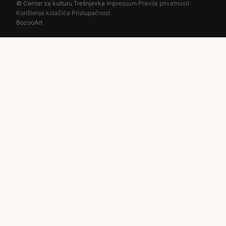
© Centar za kulturu Trešnjevka
·
Impressum
·
Pravila privatnosti
·
Korištenje kolačića
·
Pristupačnost
BozooArt