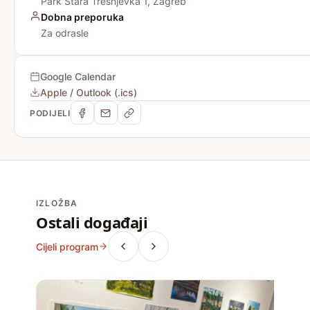
Park Stara Trešnjevka 1, Zagreb
Dobna preporuka
Za odrasle
Google Calendar
Apple / Outlook (.ics)
PODIJELI
IZLOŽBA
Ostali događaji
Cijeli program