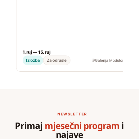
1. ruj — 15. ruj
2
Izložba
Za odrasle
Galerija Modulor
NEWSLETTER
Primaj
mjesečni program
i
najave