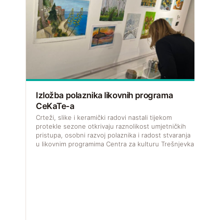
Izložba polaznika likovnih programa
CeKaTe-a
V
f
Crteži, slike i keramički radovi nastali tijekom
u
protekle sezone otkrivaju raznolikost umjetničkih
pristupa, osobni razvoj polaznika i radost stvaranja
u likovnim programima Centra za kulturu Trešnjevka.