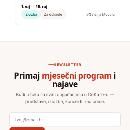
1. ruj — 15. ruj
2
Izložba
Za odrasle
Galerija Modulor
NEWSLETTER
Primaj
mjesečni program
i
najave
Budi u toku sa svim događanjima u CeKaTe-u —
predstave, izložbe, koncerti, radionice.