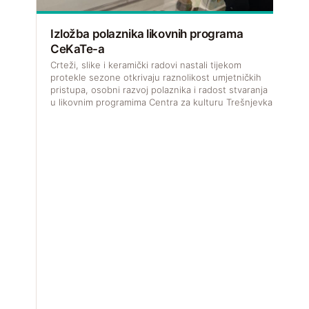
Izložba polaznika likovnih programa
CeKaTe-a
V
f
Crteži, slike i keramički radovi nastali tijekom
u
protekle sezone otkrivaju raznolikost umjetničkih
pristupa, osobni razvoj polaznika i radost stvaranja
u likovnim programima Centra za kulturu Trešnjevka.