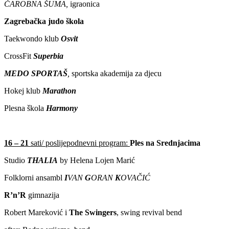
ČAROBNA ŠUMA,
igraonica
Zagrebačka judo škola
Taekwondo klub
Osvit
CrossFit
Superbia
MEDO SPORTAŠ
,
sportska akademija za djecu
Hokej klub
Marathon
Plesna škola
Harmony
16 – 21
sati/ poslijepodnevni program:
Ples na Srednjacima
Studio
THALIA
by Helena Lojen Marić
Folklorni ansambl
I
VAN
G
ORAN
K
OVAČIĆ
R’n’R
gimnazija
Robert Mareković i
The Swingers
, swing revival bend