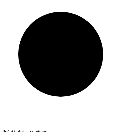
Počni tipkati za pretragu…