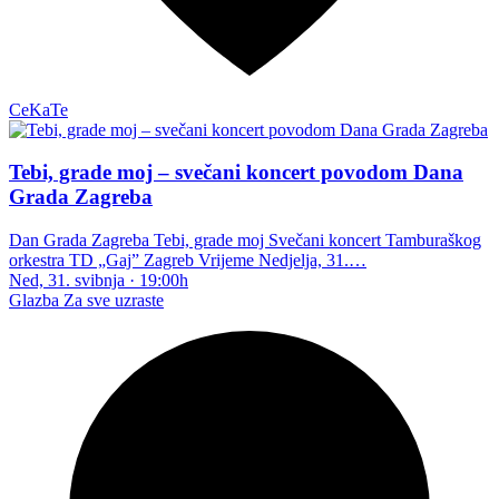
CeKaTe
Tebi, grade moj – svečani koncert povodom Dana
Grada Zagreba
Dan Grada Zagreba Tebi, grade moj Svečani koncert Tamburaškog
orkestra TD „Gaj” Zagreb Vrijeme Nedjelja, 31.…
Ned, 31. svibnja
·
19:00h
Glazba
Za sve uzraste