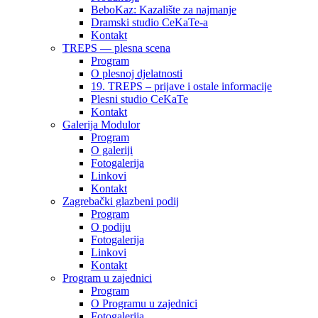
BeboKaz: Kazalište za najmanje
Dramski studio CeKaTe-a
Kontakt
TREPS — plesna scena
Program
O plesnoj djelatnosti
19. TREPS – prijave i ostale informacije
Plesni studio CeKaTe
Kontakt
Galerija Modulor
Program
O galeriji
Fotogalerija
Linkovi
Kontakt
Zagrebački glazbeni podij
Program
O podiju
Fotogalerija
Linkovi
Kontakt
Program u zajednici
Program
O Programu u zajednici
Fotogalerija