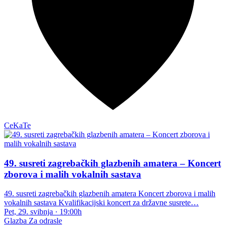
CeKaTe
49. susreti zagrebačkih glazbenih amatera – Koncert
zborova i malih vokalnih sastava
49. susreti zagrebačkih glazbenih amatera Koncert zborova i malih
vokalnih sastava Kvalifikacijski koncert za državne susrete…
Pet, 29. svibnja
·
19:00h
Glazba
Za odrasle