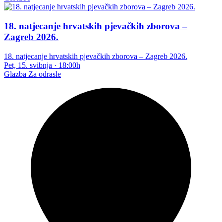
18. natjecanje hrvatskih pjevačkih zborova –
Zagreb 2026.
18. natjecanje hrvatskih pjevačkih zborova – Zagreb 2026.
Pet, 15. svibnja
·
18:00h
Glazba
Za odrasle