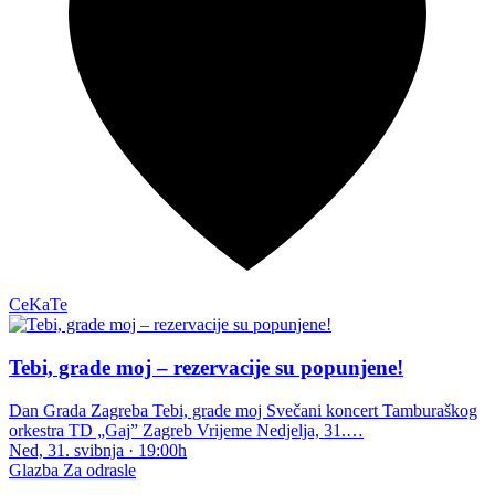
CeKaTe
Tebi, grade moj – rezervacije su popunjene!
Dan Grada Zagreba Tebi, grade moj Svečani koncert Tamburaškog
orkestra TD „Gaj” Zagreb Vrijeme Nedjelja, 31.…
Ned, 31. svibnja
·
19:00h
Glazba
Za odrasle