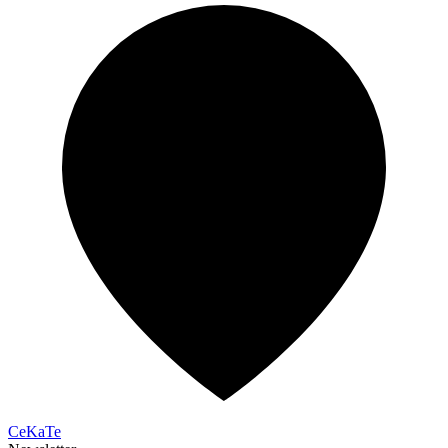
CeKaTe