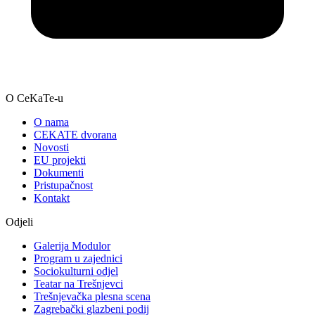
O CeKaTe-u
O nama
CEKATE dvorana
Novosti
EU projekti
Dokumenti
Pristupačnost
Kontakt
Odjeli
Galerija Modulor
Program u zajednici
Sociokulturni odjel
Teatar na Trešnjevci
Trešnjevačka plesna scena
Zagrebački glazbeni podij