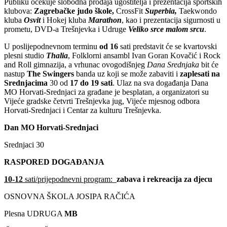
Publiku očekuje slobodna prodaja ugostitelja i prezentacija sportskih
klubova:
Zagrebačke judo škole,
CrossFit
Superbia,
Taekwondo
kluba
Osvit
i Hokej kluba
Marathon
, kao i prezentacija sigurnosti u
prometu, DVD-a Trešnjevka i Udruge
Veliko srce malom srcu
.
U poslijepodnevnom terminu
od 16
sati predstavit će se kvartovski
plesni studio
Thalia
, Folklorni ansambl Ivan Goran Kovačić i Rock
and Roll gimnazija, a vrhunac ovogodišnjeg
Dana Srednjaka
bit će
nastup
The Swingers
banda uz koji se može zabaviti i
zaplesati
na
Srednjacima
30 od
17 do 19 sati
. Ulaz na sva događanja Dana
MO Horvati-Srednjaci za građane je besplatan, a organizatori su
Vijeće gradske četvrti Trešnjevka jug, Vijeće mjesnog odbora
Horvati-Srednjaci i Centar za kulturu Trešnjevka.
Dan MO Horvati-Srednjaci
Srednjaci 30
RASPORED DOGAĐANJA
10-12
sati/prijepodnevni program:
zabava i rekreacija za djecu
OSNOVNA ŠKOLA JOSIPA RAČIĆA
Plesna UDRUGA
MB