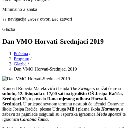
Minimalno 2 znaka
navigacija
otvori
zatvori
↑
↓
Enter
Esc
Glazba
Dan VMO Horvati-Srednjaci 2019
Početna
/
Program
/
Glazba
/
Dan VMO Horvati-Srednjaci 2019
Koncert Roberta Marekovića i banda
The Swingers
održat će se
u
subotu, 12. listopada
u
17,00 sati
na
igralištu OŠ Josipa Račića,
Srednjaci 30,
u povodu
Dana mjesnog odbora Horvati-
Srednjaci.
U prijepodnevnom terminu nastupit će učenici Osnovne
škole Josipa Račića, plesna Udruga
MB
i plesna škola
Harmony
, a
zabavu za najmlađe osigurali su i sportska igraonica
Medo sporta
š te
igraonica
Čarobna šuma
.