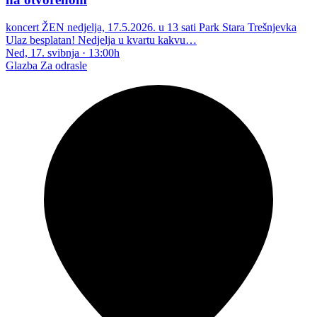
koncert ŽEN nedjelja, 17.5.2026. u 13 sati Park Stara Trešnjevka
Ulaz besplatan! Nedjelja u kvartu kakvu…
Ned, 17. svibnja
·
13:00h
Glazba
Za odrasle