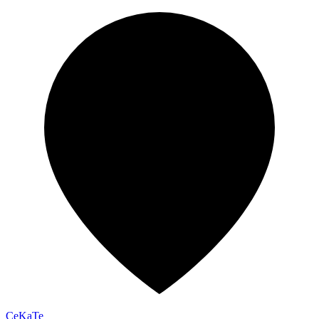
CeKaTe