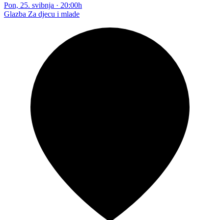
Pon, 25. svibnja
·
20:00h
Glazba
Za djecu i mlade