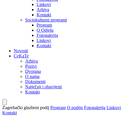
Linkovi
Arhiva
Kontakt
Sociokulturni programi
Program
O Odjelu
Fotogalerija
Linkovi
Kontakt
Novosti
CeKaTe
Arhiva
Pozivi
Dvorana
O nama
Dokumenti
Natječaji i obavijesti
Kontakt
Zagrebački glazbeni podij
Program
O podiju
Fotogalerija
Linkovi
Kontakt