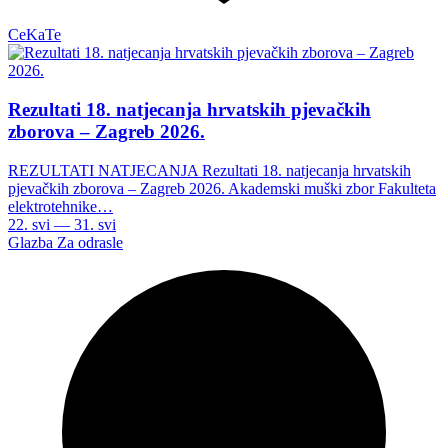
CeKaTe
Rezultati 18. natjecanja hrvatskih pjevačkih
zborova – Zagreb 2026.
REZULTATI NATJECANJA Rezultati 18. natjecanja hrvatskih
pjevačkih zborova – Zagreb 2026. Akademski muški zbor Fakulteta
elektrotehnike…
22. svi — 31. svi
Glazba
Za odrasle