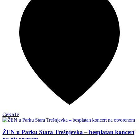
CeKaTe
ŽEN u Parku Stara Trešnjevka – besplatan koncert
na otvorenom