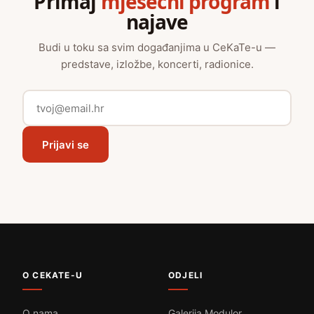
Primaj
mjesečni program
i
najave
Budi u toku sa svim događanjima u CeKaTe-u —
predstave, izložbe, koncerti, radionice.
Prijavi se
O CEKATE-U
ODJELI
O nama
Galerija Modulor