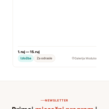
1. ruj — 15. ruj
2
Izložba
Za odrasle
Galerija Modulor
NEWSLETTER