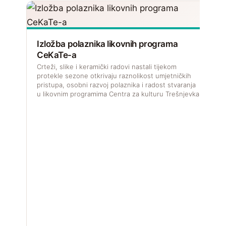
Izložba polaznika likovnih programa
CeKaTe-a
Crteži, slike i keramički radovi nastali tijekom
protekle sezone otkrivaju raznolikost umjetničkih
pristupa, osobni razvoj polaznika i radost stvaranja
u likovnim programima Centra za kulturu Trešnjevka.
V
f
u