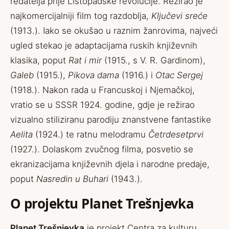
redatelja prije Listopadske revolucije. Režirao je
najkomercijalniji film tog razdoblja,
Ključevi sreće
(1913.). Iako se okušao u raznim žanrovima, najveći
ugled stekao je adaptacijama ruskih književnih
klasika, poput
Rat i mir
(1915., s V. R. Gardinom),
Galeb
(1915.),
Pikova dama
(1916.) i
Otac Sergej
(1918.). Nakon rada u Francuskoj i Njemačkoj,
vratio se u SSSR 1924. godine, gdje je režirao
vizualno stiliziranu parodiju znanstvene fantastike
Aelita
(1924.) te ratnu melodramu
Četrdesetprvi
(1927.). Dolaskom zvučnog filma, posvetio se
ekranizacijama književnih djela i narodne predaje,
poput
Nasredin u Buhari
(1943.).
O projektu Planet Trešnjevka
Planet Trešnjevka
je projekt Centra za kulturu