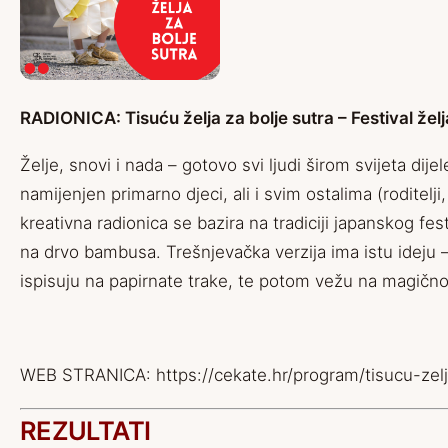
RADIONICA: Tisuću želja za bolje sutra – Festival želj
Želje, snovi i nada – gotovo svi ljudi širom svijeta dij
namijenjen primarno djeci, ali i svim ostalima (roditel
kreativna radionica se bazira na tradiciji japanskog fest
na drvo bambusa. Trešnjevačka verzija ima istu ideju –
ispisuju na papirnate trake, te potom vežu na magično 
WEB STRANICA:
https://cekate.hr/program/tisucu-zelj
REZULTATI