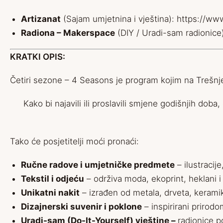
Artizanat
(Sajam umjetnina i vještina):
https://www
Radiona – Makerspace
(DIY / Uradi-sam radionice
KRATKI OPIS:
Četiri sezone – 4 Seasons je program kojim na Trešnje
Kako bi najavili ili proslavili smjene godišnjih do
Tako će posjetitelji moći pronaći:
Ručne radove i umjetničke predmete
– ilustracije
Tekstil i odjeću
– održiva moda, ekoprint, heklani i 
Unikatni nakit
– izrađen od metala, drveta, keramike
Dizajnerski suvenir i poklone
– inspirirani prirod
Uradi-sam (Do-It-Yourself) vještine –
radionice p