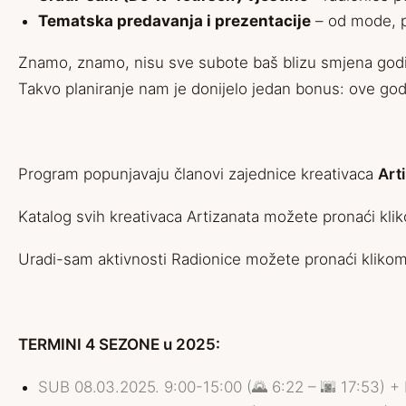
Tematska predavanja i prezentacije
– od mode, p
Znamo, znamo, nisu sve subote baš blizu smjena godišn
Takvo planiranje nam je donijelo jedan bonus: ove go
Program popunjavaju članovi zajednice kreativaca
Art
Katalog svih kreativaca Artizanata možete pronaći kli
Uradi-sam aktivnosti Radionice možete pronaći klikom
TERMINI 4 SEZONE u 2025:
SUB 08.03.2025. 9:00-15:00 (🌄 6:22 – 🌆 17:53) 