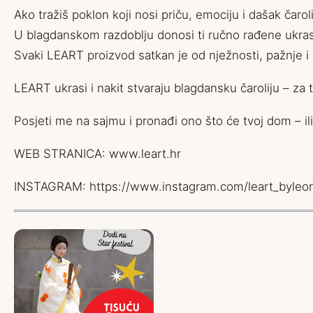
Ako tražiš poklon koji nosi priču, emociju i dašak čaro
U blagdanskom razdoblju donosi ti ručno rađene ukrase, 
Svaki LEART proizvod satkan je od nježnosti, pažnje i au
LEART ukrasi i nakit stvaraju blagdansku čaroliju – za
Posjeti me na sajmu i pronađi ono što će tvoj dom – ili
WEB STRANICA:
www.leart.hr
INSTAGRAM:
https://www.instagram.com/leart_byleon