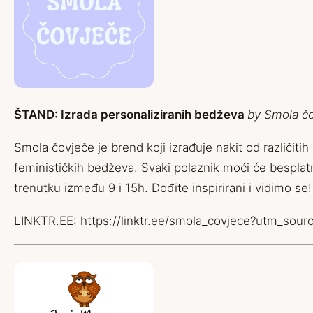
ŠTAND: Izrada personaliziranih bedževa
by Smola č
Smola čovječe je brend koji izrađuje nakit od različitih
feminističkih bedževa. Svaki polaznik moći će besplatno
trenutku između 9 i 15h. Dođite inspirirani i vidimo se!
LINKTR.EE:
https://linktr.ee/smola_covjece?utm_sour