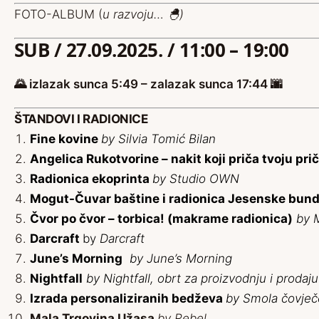
FOTO-ALBUM (
u razvoju… 🐣)
SUB / 27.09.2025. / 11:00 – 19:00
🌄 izlazak sunca 5:49 – zalazak sunca 17:44 🌆
ŠTANDOVI I RADIONICE
Fine kovine
by Silvia Tomić Bilan
Angelica Rukotvorine – nakit koji priča tvoju pri
Radionica ekoprinta
by Studio OWN
Mogut-Čuvar baštine i radionica Jesenske bund
Čvor po čvor – torbica! (makrame radionica)
by 
Darcraft
by
Darcraft
June’s Morning
by June’s Morning
Nightfall
by Nightfall, obrt za proizvodnju i prodaju
Izrada personaliziranih bedževa
by Smola čovječ
Mala Trgovina Užasa
by
Rebel