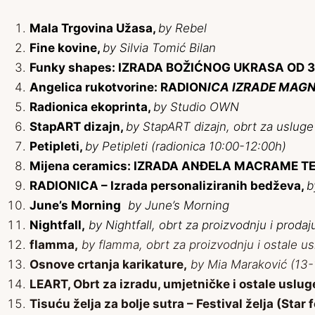
Mala Trgovina Užasa,
by
Rebel
Fine kovine,
by Silvia Tomić Bilan
Funky shapes: IZRADA BOŽIĆNOG UKRASA OD 3D P
Angelica rukotvorine: RADION
ICA IZRADE MAGN
Radionica ekoprinta,
by Studio OWN
StapART dizajn,
by StapART dizajn, obrt za usluge
Petipleti,
by Petipleti (radionica 10:00-12:00h)
Mijena ceramics: IZRADA ANÐELA MACRAME 
RADIONICA – Izrada personaliziranih bedževa,
b
June’s Morning
by June’s Morning
Nightfall,
by Nightfall, obrt za proizvodnju i prodaj
flamma,
by flamma, obrt za proizvodnju i ostale u
Osnove crtanja karikature,
by Mia Maraković (13-
LEART, Obrt za izradu, umjetničke i ostale uslug
Tisuću želja za bolje sutra – Festival želja (Star 