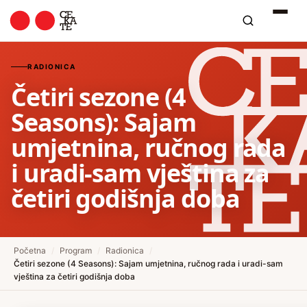
RADIONICA
Četiri sezone (4
Seasons): Sajam
umjetnina, ručnog rada
i uradi-sam vještina za
četiri godišnja doba
Početna
/
Program
/
Radionica
/
Četiri sezone (4 Seasons): Sajam umjetnina, ručnog rada i uradi-sam
vještina za četiri godišnja doba