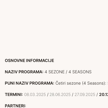
OSNOVNE INFORMACIJE
NAZIV PROGRAMA:
4 SEZONE / 4 SEASONS
PUNI NAZIV PROGRAMA:
Četiri sezone (4 Seasons): 
TERMINI:
08.03.2025
/
28.06.2025
/
27.09.2025
/
20.
PARTNERI: