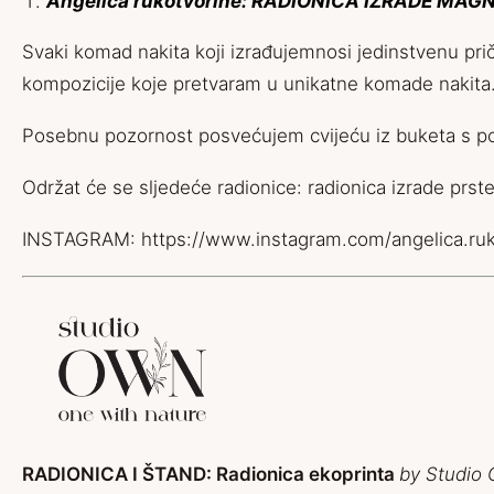
Angelica rukotvorine: RADIONICA IZRADE MAGN
Svaki komad nakita koji izrađujemnosi jedinstvenu prič
kompozicije koje pretvaram u unikatne komade nakita
Posebnu pozornost posvećujem cvijeću iz buketa s pos
Održat će se sljedeće radionice: radionica izrade prste
INSTAGRAM:
https://www.instagram.com/angelica.ruk
RADIONICA I ŠTAND: Radionica ekoprinta
by Studio