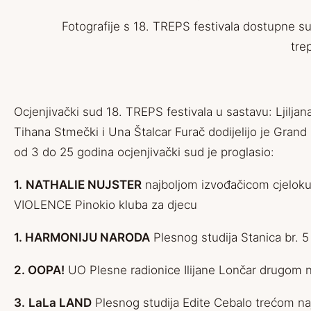
Fotografije s 18. TREPS festivala dostupne s
tre
Ocjenjivački sud 18. TREPS festivala u sastavu: Ljilja
Tihana Stmečki i Una Štalcar Furač dodijelijo je Grand 
od 3 do 25 godina ocjenjivački sud je proglasio:
1.
NATHALIE NUJSTER
najboljom izvođačicom cjeloku
VIOLENCE Pinokio kluba za djecu
1.
HARMONIJU NARODA
Plesnog studija Stanica br. 5
2. OOPA!
UO Plesne radionice Ilijane Lončar drugom n
3.
LaLa LAND
Plesnog studija Edite Cebalo trećom na