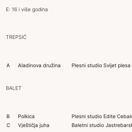
E: 16 i više godina
TREPSIĆ
A
Aladinova družina
Plesni studio Svijet plesa
BALET
B
Polkica
Plesni studio Edite Cebal
C
Vještičja juha
Baletni studio Jastrebars