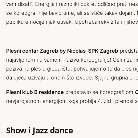
vam disati“. Energija i raznoliki pokret odlično prati
se koreograf nije bavio time, ali se stiče takav dojam.
publiku emocije i jak utisak. Upotreba rekvizita i njihov
Plesni centar Zagreb by Nicolas-SPK Zagreb
predsta
najavljenom i u samom nazivu koreografije! Osim zanim
poziva na ples u gledalištu, pohvaljujemo to da ples ni
da djeca uživaju u onom što izvode. Sjajna grupna ene
Plesni klub B residence
predstavio se koreografijom
O
nevjerojatnom energijom koja probija 4. zid i prenosi s
Show i Jazz dance