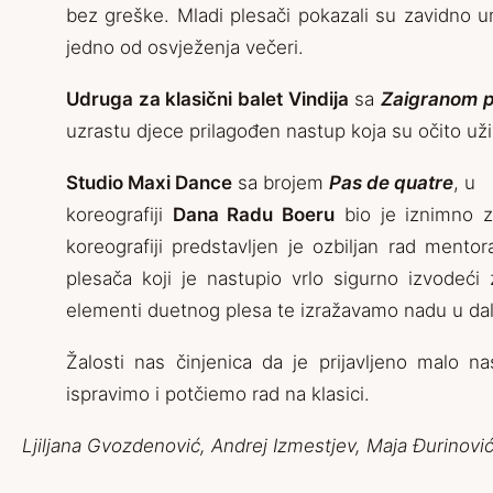
bez greške. Mladi plesači pokazali su zavidno umi
jedno od osvježenja večeri.
Udruga za klasični balet Vindija
sa
Zaigranom 
uzrastu djece prilagođen nastup koja su očito už
Studio Maxi Dance
sa brojem
Pas de quatre
, u
koreografiji
Dana Radu Boeru
bio je iznimno za
koreografiji predstavljen je ozbiljan rad mento
plesača koji je nastupio vrlo sigurno izvodeć
elementi duetnog plesa te izražavamo nadu u dal
Žalosti nas činjenica da je prijavljeno malo 
ispravimo i potčiemo rad na klasici.
Ljiljana Gvozdenović, Andrej Izmestjev, Maja Đurinovi