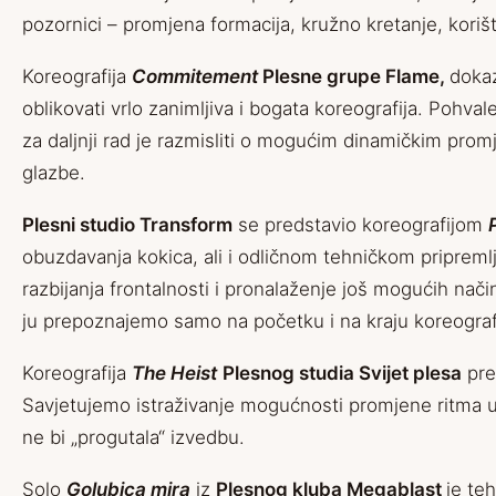
pozornici – promjena formacija, kružno kretanje, korište
Koreografija
Commitement
Plesne grupe Flame,
dokaz
oblikovati vrlo zanimljiva i bogata koreografija. Pohval
za daljnji rad je razmisliti o mogućim dinamičkim promj
glazbe.
Plesni studio Transform
se predstavio koreografijom
obuzdavanja kokica, ali i odličnom tehničkom pripreml
razbijanja frontalnosti i pronalaženje još mogućih nač
ju prepoznajemo samo na početku i na kraju koreograf
Koreografija
The Heist
Plesnog studia Svijet plesa
pre
Savjetujemo istraživanje mogućnosti promjene ritma u k
ne bi „progutala“ izvedbu.
Solo
Golubica mira
iz
Plesnog kluba Megablast
je te