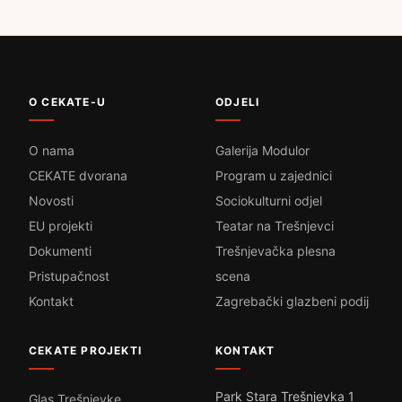
O CEKATE-U
ODJELI
O nama
Galerija Modulor
CEKATE dvorana
Program u zajednici
Novosti
Sociokulturni odjel
EU projekti
Teatar na Trešnjevci
Dokumenti
Trešnjevačka plesna
Pristupačnost
scena
Kontakt
Zagrebački glazbeni podij
CEKATE PROJEKTI
KONTAKT
Park Stara Trešnjevka 1
Glas Trešnjevke