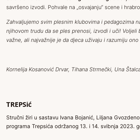
savršeno izvodi. Pohvale na „osvajanju“ scene i hrabro
Zahvaljujemo svim plesnim klubovima i pedagozima na
njihovom trudu da se ples prenosi, izvodi i uči! Voljel
važne, ali najvažnije je da djeca uživaju i razumiju ono
Kornelija Kosanović Drvar, Tihana Strmečki, Una Štalc
TREPSić
Stručni žiri u sastavu Ivana Bojanić, Liljana Gvozdeno
programa Trepsića održanog 13. i 14. svibnja 2023. g