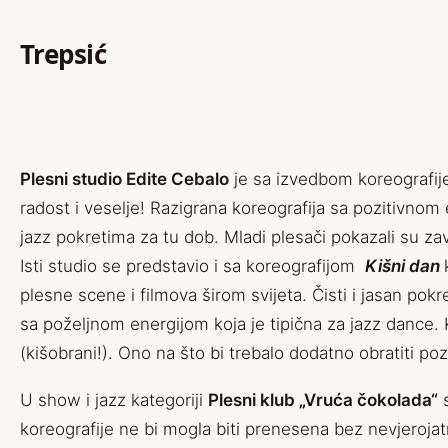
Trepsić
Plesni studio Edite Cebalo
je sa izvedbom koreografi
radost i veselje! Razigrana koreografija sa pozitivnom 
jazz pokretima za tu dob. Mladi plesači pokazali su zav
Isti studio se predstavio i sa koreografijom
Kišni dan
plesne scene i filmova širom svijeta. Čisti i jasan pokr
sa poželjnom energijom koja je tipična za jazz dance. 
(kišobrani!). Ono na što bi trebalo dodatno obratiti po
U show i jazz kategoriji
Plesni klub „Vruća čokolada“
s
koreografije ne bi mogla biti prenesena bez nevjeroja