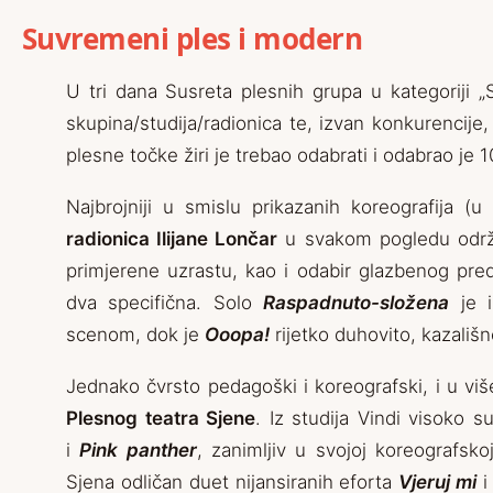
Suvremeni ples i modern
U tri dana Susreta plesnih grupa u kategoriji 
skupina/studija/radionica te, izvan konkurencije,
plesne točke žiri je trebao odabrati i odabrao je 
Najbrojniji u smislu prikazanih koreografija 
radionica Ilijane Lončar
u svakom pogledu održav
primjerene uzrastu, kao i odabir glazbenog pred
dva specifična. Solo
Raspadnuto-složena
je i
scenom, dok je
Ooopa!
rijetko duhovito, kazališn
Jednako čvrsto pedagoški i koreografski, i u vi
Plesnog teatra Sjene
. Iz studija Vindi visoko s
i
Pink panther
, zanimljiv u svojoj koreografsk
Sjena odličan duet nijansiranih eforta
Vjeruj mi
i