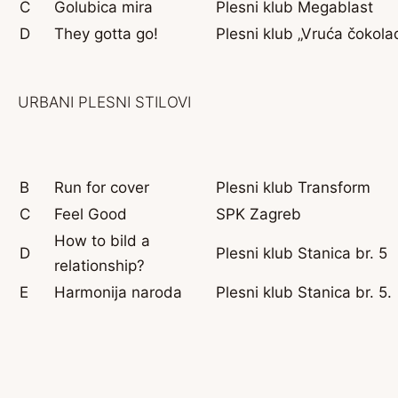
C
Golubica mira
Plesni klub Megablast
D
They gotta go!
Plesni klub „Vruća čokolad
URBANI PLESNI STILOVI
B
Run for cover
Plesni klub Transform
C
Feel Good
SPK Zagreb
How to bild a
D
Plesni klub Stanica br. 5
relationship?
E
Harmonija naroda
Plesni klub Stanica br. 5.