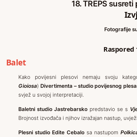
18. TREPS susreti
Izv
Fotografije 
Raspored 1
Balet
Kako povijesni plesovi nemaju svoju kateg
Gioiosa
)
Divertimenta – studio povijesnog plesa
svjež u svojoj interpretaciji.
Baletni studio Jastrebarsko
predstavio se s
Vj
Brojnost izvođača i njihov izražajan nastup, uvj
Plesni studio Edite Cebalo
sa nastupom
Polkic