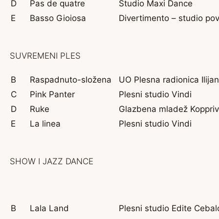
D
Pas de quatre
Studio Maxi Dance
E
Basso Gioiosa
Divertimento – studio pov
SUVREMENI PLES
B
Raspadnuto-složena
UO Plesna radionica Ilija
C
Pink Panter
Plesni studio Vindi
D
Ruke
Glazbena mladež Koppriv
E
La linea
Plesni studio Vindi
SHOW I JAZZ DANCE
B
Lala Land
Plesni studio Edite Cebal