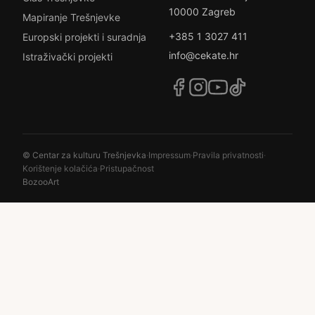
10000 Zagreb
Mapiranje Trešnjevke
+385 1 3027 411
Europski projekti i suradnja
info@cekate.hr
Istraživački projekti
© Centar za kulturu Trešnjevka
·
Impressum
·
Pravila privatnosti
·
Korištenje kolačića
·
Pristupačnost
BozooArt