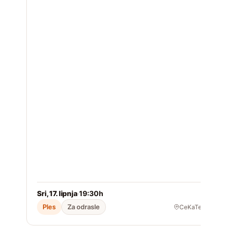
2
P
g
Sri, 17. lipnja
19:30h
S
·
Ples
Za odrasle
CeKaTe