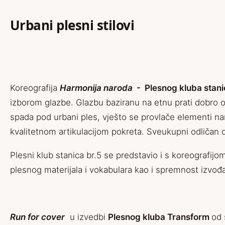
Urbani plesni stilovi
Koreografija
Harmonija naroda
­- Plesnog kluba stani
izborom glazbe. Glazbu baziranu na etnu prati dobro os
spada pod urbani ples, vješto se provlače elementi na
kvalitetnom artikulacijom pokreta. Sveukupni odličan 
Plesni klub stanica br.5 se predstavio i s koreografij
plesnog materijala i vokabulara kao i spremnost izvođ
Run for cover
u izvedbi
Plesnog kluba Transform
od 