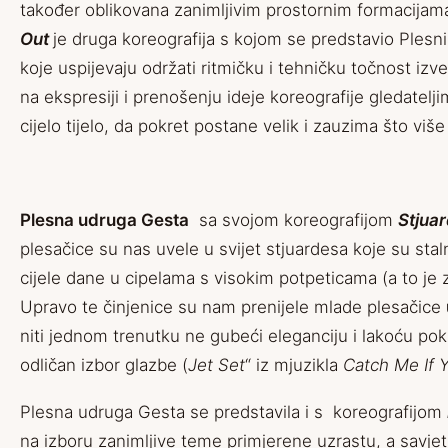
također oblikovana zanimljivim prostornim formacijam
Out
je druga koreografija s kojom se predstavio Plesni
koje uspijevaju održati ritmičku i tehničku točnost i
na ekspresiji i prenošenju ideje koreografije gledatelji
cijelo tijelo, da pokret postane velik i zauzima što više
Plesna udruga Gesta
sa svojom koreografijom
Stjua
plesačice su nas uvele u svijet stjuardesa koje su sta
cijele dane u cipelama s visokim potpeticama (a to je 
Upravo te činjenice su nam prenijele mlade plesačice
niti jednom trenutku ne gubeći eleganciju i lakoću pokr
odličan izbor glazbe (
Jet Set
“ iz mjuzikla
Catch Me If 
Plesna udruga Gesta se predstavila i s koreografijom
na izboru zanimljive teme primjerene uzrastu, a savje