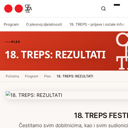
Program
O plesnoj djelatnosti
19. TREPS – prijave i ostale inform
PLES
18. TREPS: REZULTATI
Početna
/
Program
/
Ples
/
18. TREPS: REZULTATI
18. TREPS FEST
Čestitamo svim dobitnicima, kao i svim sudionic