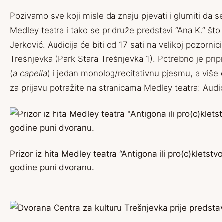
Pozivamo sve koji misle da znaju pjevati i glumiti da se
Medley teatra i tako se pridruže predstavi “Ana K.” što
Jerković. Audicija će biti od 17 sati na velikoj pozornic
Trešnjevka (Park Stara Trešnjevka 1). Potrebno je pri
(
a capella
) i jedan monolog/recitativnu pjesmu, a više o
za prijavu potražite na stranicama Medley teatra:
Audic
Prizor iz hita Medley teatra “Antigona ili pro(c)kletstvo
godine puni dvoranu.