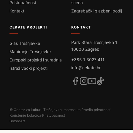
Pristupačnost
scena
Kontakt
Zagrebački glazbeni podij
CEKATE PROJEKTI
KONTAKT
Park Stara Trešnjevka 1
Glas Trešnjevke
10000 Zagreb
Mapiranje Trešnjevke
+385 1 3027 411
Europski projekti i suradnja
info@cekate.hr
Istraživački projekti
© Centar za kulturu Trešnjevka
·
Impressum
·
Pravila privatnosti
·
Korištenje kolačića
·
Pristupačnost
BozooArt