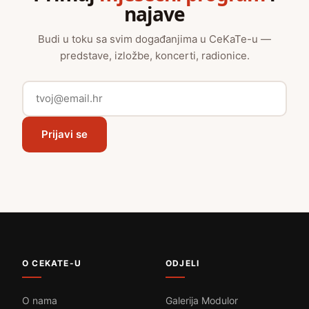
najave
Budi u toku sa svim događanjima u CeKaTe-u —
predstave, izložbe, koncerti, radionice.
Prijavi se
O CEKATE-U
ODJELI
O nama
Galerija Modulor