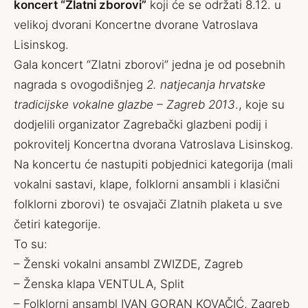
koncert “Zlatni zborovi”
koji će se održati 8.12. u
velikoj dvorani Koncertne dvorane Vatroslava
Lisinskog.
Gala koncert “Zlatni zborovi” jedna je od posebnih
nagrada s ovogodišnjeg
2. natjecanja hrvatske
tradicijske vokalne glazbe – Zagreb 2013
., koje su
dodjelili organizator
Zagrebački glazbeni podij
i
pokrovitelj Koncertna dvorana Vatroslava Lisinskog.
Na koncertu će nastupiti pobjednici kategorija (mali
vokalni sastavi, klape, folklorni ansambli i klasični
folklorni zborovi) te osvajači Zlatnih plaketa u sve
četiri kategorije.
To su:
– Ženski vokalni ansambl ZWIZDE, Zagreb
– Ženska klapa VENTULA, Split
– Folklorni ansambl IVAN GORAN KOVAČIĆ, Zagreb