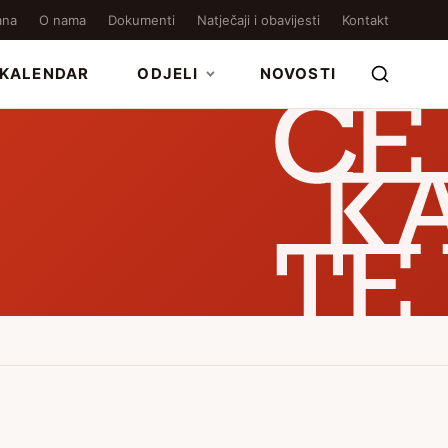
ana
O nama
Dokumenti
Natječaji i obavijesti
Kontakt
KALENDAR
ODJELI
NOVOSTI