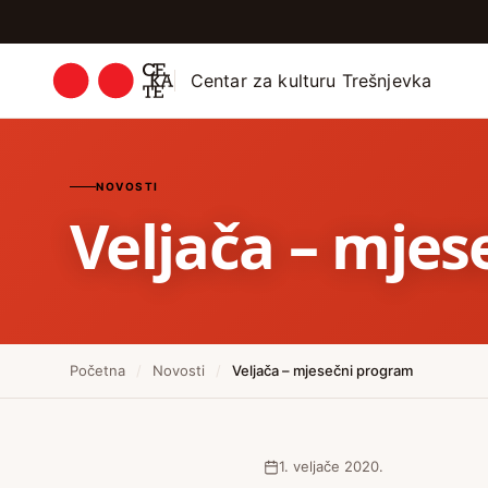
Centar za kulturu Trešnjevka
NOVOSTI
Veljača – mje
Početna
/
Novosti
/
Veljača – mjesečni program
1. veljače 2020.