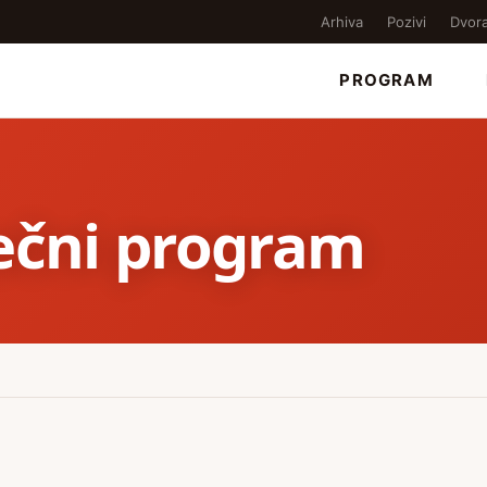
Arhiva
Pozivi
Dvor
PROGRAM
sečni program