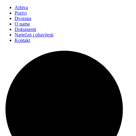
Arhiva
Pozivi
Dvorana
O nama
Dokumenti
Natječaji i obavijesti
Kontakt