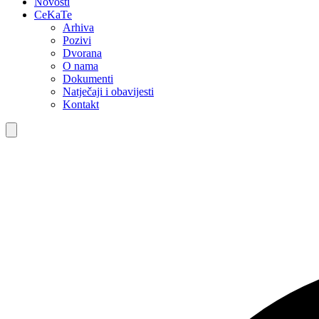
Novosti
CeKaTe
Arhiva
Pozivi
Dvorana
O nama
Dokumenti
Natječaji i obavijesti
Kontakt