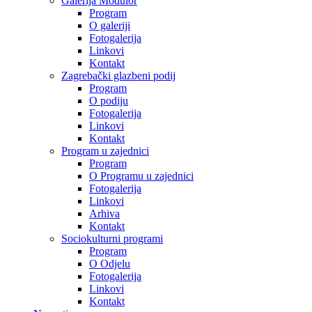
Galerija Modulor
Program
O galeriji
Fotogalerija
Linkovi
Kontakt
Zagrebački glazbeni podij
Program
O podiju
Fotogalerija
Linkovi
Kontakt
Program u zajednici
Program
O Programu u zajednici
Fotogalerija
Linkovi
Arhiva
Kontakt
Sociokulturni programi
Program
O Odjelu
Fotogalerija
Linkovi
Kontakt