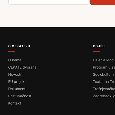
O CEKATE-U
ODJELI
O nama
Galerija Modu
CEKATE dvorana
Program u za
Novosti
Sociokulturni
EU projekti
Teatar na Tre
Dokumenti
Trešnjevačka
Pristupačnost
Zagrebački g
Kontakt