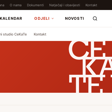
ana
O nama
Dokumenti
Natječaji i obavijesti
Kontakt
KALENDAR
ODJELI
NOVOSTI
ni studio CeKaTe
Kontakt