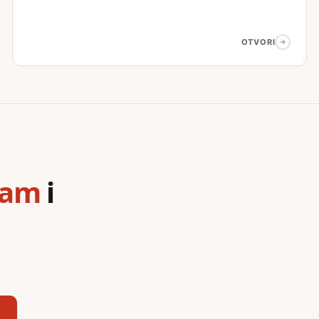
OTVORI
ram
i
,