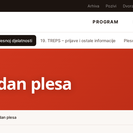
Arhiva
Pozivi
Dvor
PROGRAM
esnoj djelatnosti
19. TREPS – prijave i ostale informacije
Ples
dan plesa
an plesa