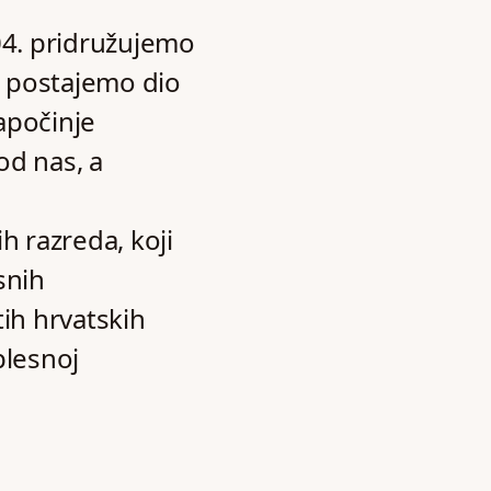
4. pridružujemo
 postajemo dio
apočinje
od nas, a
h razreda, koji
snih
tih hrvatskih
plesnoj