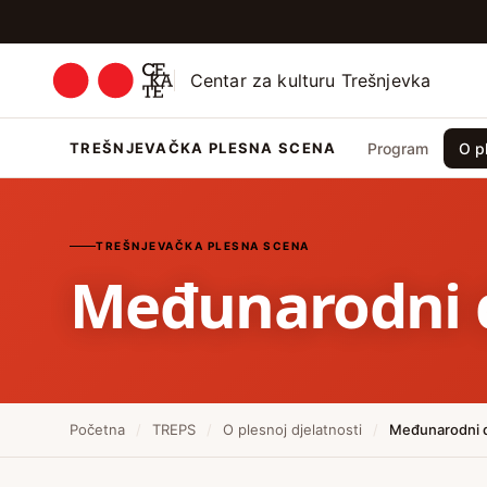
Centar za kulturu Trešnjevka
TREŠNJEVAČKA PLESNA SCENA
Program
O pl
TREŠNJEVAČKA PLESNA SCENA
Međunarodni 
Početna
/
TREPS
/
O plesnoj djelatnosti
/
Međunarodni d