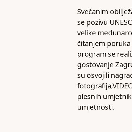
Svečanim obilje
se pozivu UNESC
velike međunaro
čitanjem poruka i
program se realiz
gostovanje Zagre
su osvojili nagr
fotografija,VIDEO
plesnih umjetnik
umjetnosti.