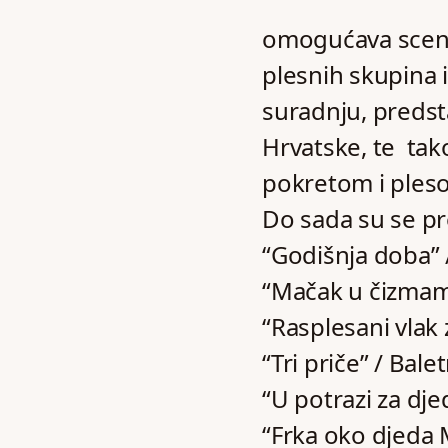
omogućava scensk
plesnih skupina 
suradnju, predsta
Hrvatske, te tako 
pokretom i ples
Do sada su se pre
“Godišnja doba” 
“Mačak u čizmama
“Rasplesani vlak 
“Tri priče” / Bal
“U potrazi za dj
“Frka oko djeda M