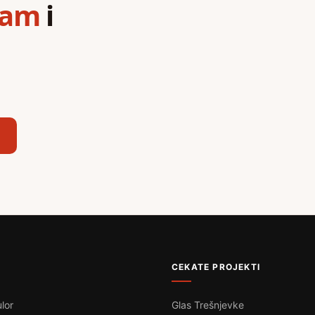
ram
i
,
CEKATE PROJEKTI
lor
Glas Trešnjevke