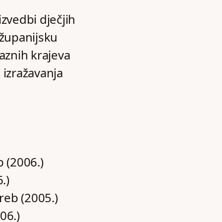
zvedbi dječjih
užupanijsku
raznih krajeva
t izražavanja
b (2006.)
.)
reb (2005.)
06.)