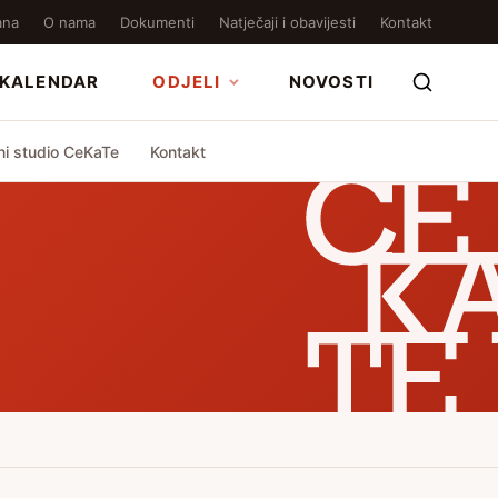
ana
O nama
Dokumenti
Natječaji i obavijesti
Kontakt
KALENDAR
ODJELI
NOVOSTI
ni studio CeKaTe
Kontakt