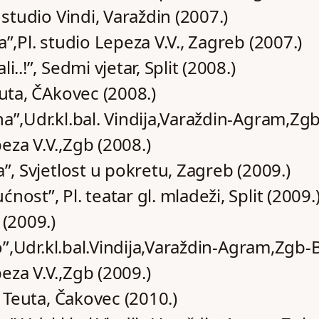
 studio Vindi, Varaždin (2007.)
a”,Pl. studio Lepeza V.V., Zagreb (2007.)
i..!”, Sedmi vjetar, Split (2008.)
euta, ČAkovec (2008.)
a”,Udr.kl.bal. Vindija,Varaždin-Agram,Zg
eza V.V.,Zgb (2008.)
a”, Svjetlost u pokretu, Zagreb (2009.)
nost”, Pl. teatar gl. mladeži, Split (2009.
 (2009.)
tto”,Udr.kl.bal.Vindija,Varaždin-Agram,Zgb-
eza V.V.,Zgb (2009.)
”, Teuta, Čakovec (2010.)