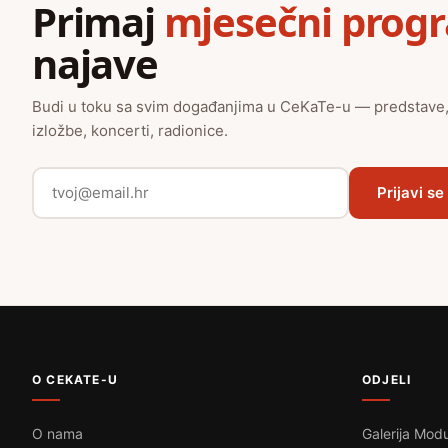
Primaj
mjesečni prog
najave
Budi u toku sa svim događanjima u CeKaTe-u — predstave
izložbe, koncerti, radionice.
Prijavi se
O CEKATE-U
ODJELI
O nama
Galerija Modu