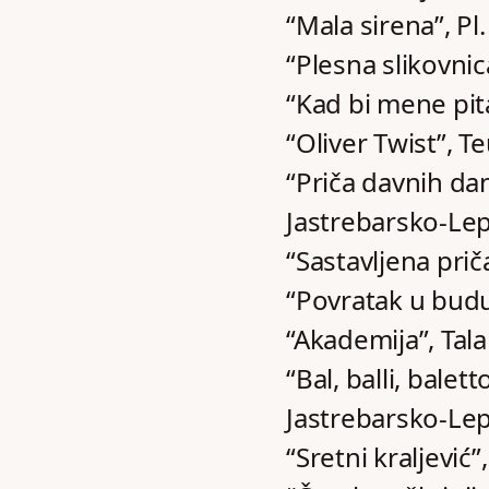
“Mala sirena”, Pl.
“Plesna slikovnic
“Kad bi mene pital
“Oliver Twist”, T
“Priča davnih dan
Jastrebarsko-Lep
“Sastavljena prič
“Povratak u buduć
“Akademija”, Tala
“Bal, balli, bale
Jastrebarsko-Lep
“Sretni kraljević