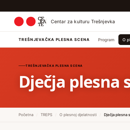
Centar za kulturu Trešnjevka
TREŠNJEVAČKA PLESNA SCENA
Program
O pl
TREŠNJEVAČKA PLESNA SCENA
Dječja plesna 
Početna
/
TREPS
/
O plesnoj djelatnosti
/
Dječja plesna 