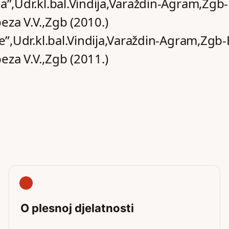
a”,Udr.kl.bal.Vindija,Varaždin-Agram,Zgb-
eza V.V.,Zgb (2010.)
ce”,Udr.kl.bal.Vindija,Varaždin-Agram,Zgb-
eza V.V.,Zgb (2011.)
O plesnoj djelatnosti