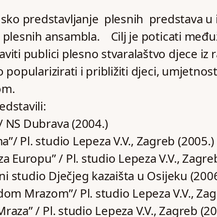
o predstavljanje plesnih predstava u i
i plesnih ansambla. Cilj je poticati međ
viti publici plesno stvaralaštvo djece iz 
popularizirati i približiti djeci, umjetnos
om.
dstavili:
/ NS Dubrava (2004.)
”/ Pl. studio Lepeza V.V., Zagreb (2005.)
za Europu” / Pl. studio Lepeza V.V., Zagre
etni studio Dječjeg kazaišta u Osijeku (2006
edom Mrazom”/ Pl. studio Lepeza V.V., Zag
raza” / Pl. studio Lepeza V.V., Zagreb (20