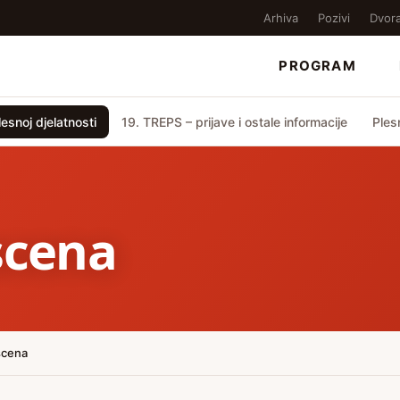
Arhiva
Pozivi
Dvor
PROGRAM
esnoj djelatnosti
19. TREPS – prijave i ostale informacije
Ples
scena
scena